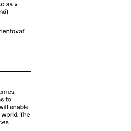
ko sa v
ná)
rientovať
hemes,
ms to
ill enable
 world. The
ices