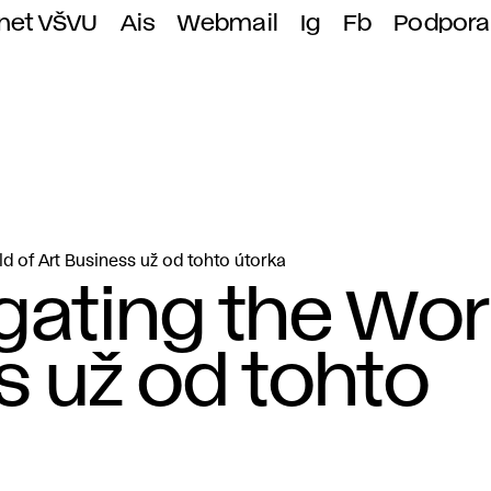
anet VŠVU
Ais
Webmail
Ig
Fb
Podpora
d of Art Business už od tohto útorka
ating the Wor
s už od tohto