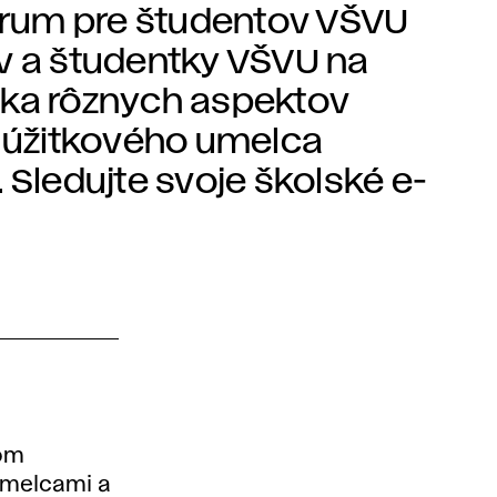
rum pre študentov VŠVU
v a študentky VŠVU na
ýka rôznych aspektov
, úžitkového umelca
 Sledujte svoje školské e-
rom
umelcami a