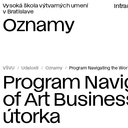
Vysoká škola výtvarných umení
Intr
v Bratislave
Oznamy
VŠVU
Udalosti
Oznamy
Program Navigating the Worl
Program Navig
of Art Busines
útorka