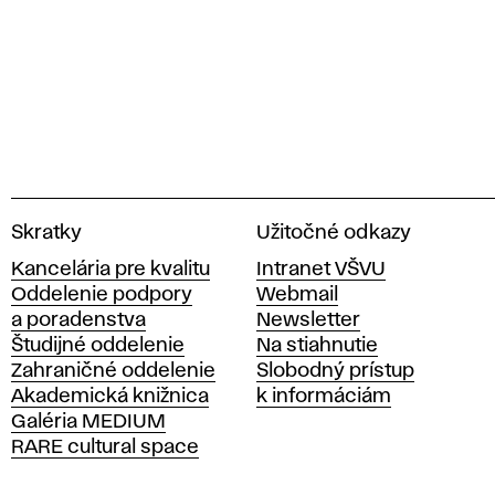
V
Skratky
Užitočné odkazy
y
Kancelária pre kvalitu
Intranet VŠVU
s
Oddelenie podpory
Webmail
o
a poradenstva
Newsletter
k
Študijné oddelenie
Na stiahnutie
á
Zahraničné oddelenie
Slobodný prístup
š
Akademická knižnica
k informáciám
k
Galéria MEDIUM
o
RARE cultural space
l
a