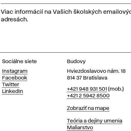
Viac informácií na Vašich školských emailový
adresách.
Sociálne siete
Budovy
Instagram
Hviezdoslavovo nám. 18
Facebook
814 37 Bratislava
Twitter
Telefón
+421 948 931 501
(mob.)
LinkedIn
+421 2 5942 8500
Mapa
Zobraziť na mape
Katedry
Teória a dejiny umenia
Maliarstvo