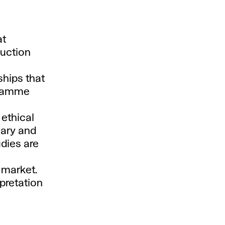
at
auction
ships that
ogramme
 ethical
mary and
dies are
t market.
pretation