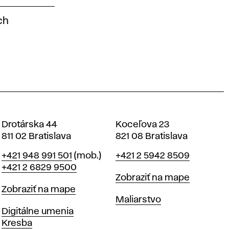
ch
Drotárska 44
Koceľova 23
811 02 Bratislava
821 08 Bratislava
Telefón
Telefón
+421 948 991 501
(mob.)
+421 2 5942 8509
+421 2 6829 9500
Mapa
Zobraziť na mape
Mapa
Zobraziť na mape
Katedry
Maliarstvo
Katedry
Digitálne umenia
Kresba