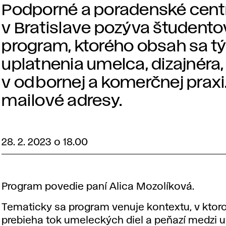
Podporné a poradenské cent
v Bratislave pozýva študento
program, ktorého obsah sa t
uplatnenia umelca, dizajnéra
v odbornej a komerčnej praxi.
mailové adresy.
28. 2. 2023 o 18.00
Program povedie paní Alica Mozolíková.
Tematicky sa program venuje kontextu, v kto
prebieha tok umeleckých diel a peňazí medzi 