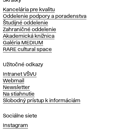
Skratky
y
Kancelária pre kvalitu
s
Oddelenie podpory a poradenstva
o
Študijné oddelenie
k
Zahraničné oddelenie
á
Akademická knižnica
š
Galéria MEDIUM
k
RARE cultural space
o
l
a
Užitočné odkazy
v
Intranet VŠVU
ý
Webmail
t
Newsletter
v
Na stiahnutie
a
Slobodný prístup k informáciám
r
n
Sociálne siete
ý
c
Instagram