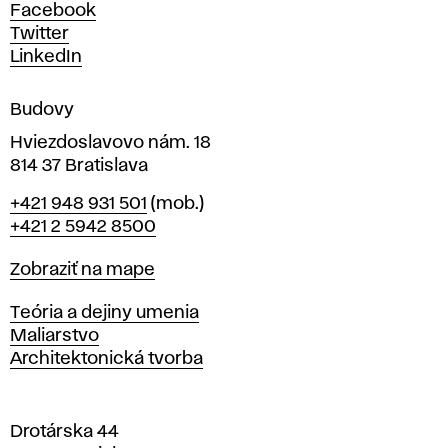
h
Facebook
u
Twitter
m
LinkedIn
e
n
Budovy
í
v
Hviezdoslavovo nám. 18
814 37 Bratislava
B
Telefón
+421 948 931 501
(mob.)
r
+421 2 5942 8500
a
t
Mapa
Zobraziť na mape
i
s
Katedry
Teória a dejiny umenia
l
Maliarstvo
a
Architektonická tvorba
v
e
Drotárska 44