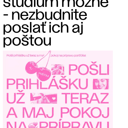
štúdium možné
- nezbudnite
poslať ich aj
poštou