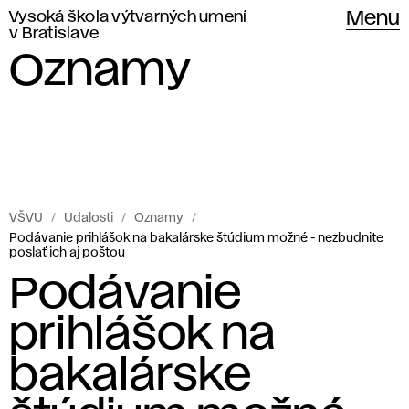
Vysoká škola výtvarných umení
Menu
v Bratislave
Oznamy
VŠVU
Udalosti
Oznamy
Podávanie prihlášok na bakalárske štúdium možné - nezbudnite
poslať ich aj poštou
Podávanie
prihlášok na
bakalárske