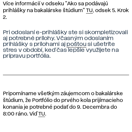
Více informácií v odseku "Ako sa podávajú
prihlášky na bakalárske štúdium"
TU
, odsek 5. Krok
2.
Pri odoslaní e-prihlášky ste si skompletizovali
aj potrebné prílohy. Včasným odoslaním
prihlášky s prílohami aj
poštou
si ušetríte
stres v období, keď čas lepšie využijete na
prípravu portfólia.
Pripomíname všetkým záujemcom o bakalárske
štúdium, že Portfólio do prvého kola prijímacieho
konania je potrebné podať do 9. Decembra do
8:00 ráno. Viď
TU
.