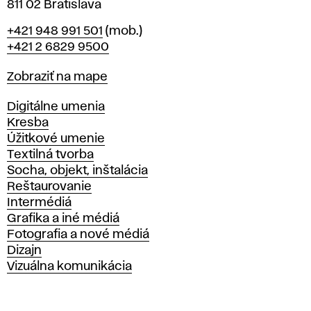
811 02 Bratislava
Telefón
+421 948 991 501
(mob.)
+421 2 6829 9500
Mapa
Zobraziť na mape
Katedry
Digitálne umenia
Kresba
Úžitkové umenie
Textilná tvorba
Socha, objekt, inštalácia
Reštaurovanie
Intermédiá
Grafika a iné médiá
Fotografia a nové médiá
Dizajn
Vizuálna komunikácia