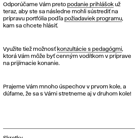
Odporúčame Vám preto
podanie prihlášok
už
teraz, aby ste sa následne mohli sústrediť na
prípravu portfólia podľa
požiadaviek programu
,
kam sa chcete hlásiť.
Využite tiež možnosť
konzultácie s pedagógmi
,
ktorá Vám môže byť cenným vodítkom v príprave
na prijímacie konanie.
Prajeme Vám mnoho úspechov v prvom kole, a
dúfame, že sa s Vámi stretneme aj v druhom kole!
V