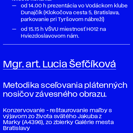
od 14.00 h prezentácia vo Vodáckom klube
Dunajčík (Klokočova cesta 5, Bratislava,
parkovanie pri Tyršovom nábreží)
od 15.15 h VŠVU miestnosť
H012
na
Hviezdoslavovom nám.
Mgr. art. Lucia Šefčíková
Metodika sceľovania plátenných
nosičov závesného obrazu.
Konzervovanie - reštaurovanie maľby s
výjavom zo života svätého Jakuba z
Marky (A4396), zo zbierky Galérie mesta
Bratislavy