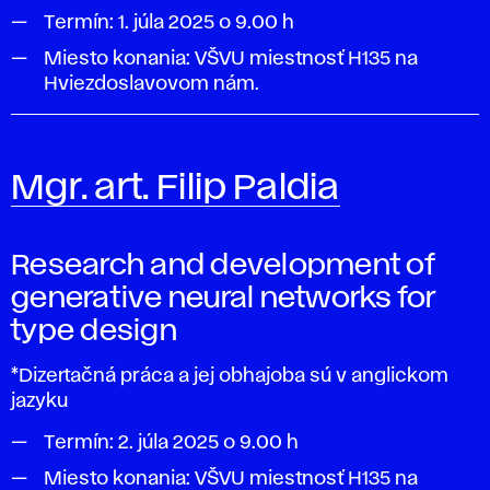
Termín:
1. júla 2025 o 9.00 h
Miesto konania: VŠVU miestnosť
H135
na
Hviezdoslavovom nám.
Mgr. art. Filip Paldia
Research and development of
generative neural networks for
type design
*Dizertačná práca a jej obhajoba sú v anglickom
jazyku
Termín:
2. júla 2025 o 9.00 h
Miesto konania: VŠVU miestnosť
H135
na