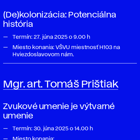
(De)kolonizácia: Potenciálna
história
Termín:
27. júna 2025 o 9.00 h
Miesto konania: VŠVU miestnosť
H103
na
Hviezdoslavovom nám.
Mgr. art. Tomáš Prištiak
Zvukové umenie je výtvarné
umenie
Termín:
30. júna 2025 o 14.00 h
Miesto konania: