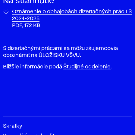
Na stiahnutie
Oznámenie o obhajobách dizertačných prác LS
2024-2025
PDF, 172 KB
S dizertačnými prácami sa môžu záujemcovia
oboznámiť na ÚLOŽISKU VŠVU.
Bližšie informácie podá
Študijné oddelenie
.
V
Skratky
y