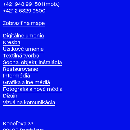
Telefón
+421 948 991 501
(mob.)
+421 2 6829 9500
Mapa
Zobraziť na mape
Katedry
Digitálne umenia
Kresba
Úžitkové umenie
Textilná tvorba
Socha, objekt, inštalácia
Reštaurovanie
Intermédiá
Grafika a iné médiá
Fotografia a nové médiá
Dizajn
Vizuálna komunikácia
Koceľova 23