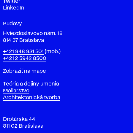
Twitter
m
LinkedIn
e
n
Budovy
í
v
Hviezdoslavovo nám. 18
814 37 Bratislava
B
Telefón
+421 948 931 501
(mob.)
r
+421 2 5942 8500
a
t
Mapa
Zobraziť na mape
i
s
Katedry
Teória a dejiny umenia
l
Maliarstvo
a
Architektonická tvorba
v
e
Drotárska 44
811 02 Bratislava