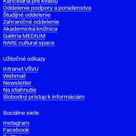
Kancelária pre kvalitu
s
Oddelenie podpory a poradenstva
o
Študijné oddelenie
k
Zahraničné oddelenie
á
Akademická knižnica
š
Galéria MEDIUM
k
RARE cultural space
o
l
a
Užitočné odkazy
v
Intranet VŠVU
ý
Webmail
t
Newsletter
v
Na stiahnutie
a
Slobodný prístup k informáciám
r
n
Sociálne siete
ý
c
Instagram
h
Facebook
u