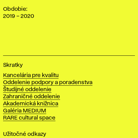
Obdobie:
2019 – 2020
V
Skratky
y
Kancelária pre kvalitu
s
Oddelenie podpory a poradenstva
o
Študijné oddelenie
k
Zahraničné oddelenie
á
Akademická knižnica
š
Galéria MEDIUM
k
RARE cultural space
o
l
a
Užitočné odkazy