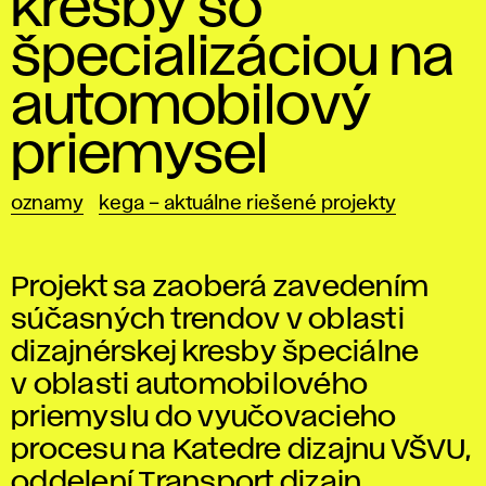
kresby so
špecializáciou na
automobilový
priemysel
oznamy
kega – aktuálne riešené projekty
Projekt sa zaoberá zavedením
súčasných trendov v oblasti
dizajnérskej kresby špeciálne
v oblasti automobilového
priemyslu do vyučovacieho
procesu na Katedre dizajnu VŠVU,
oddelení Transport dizajn.