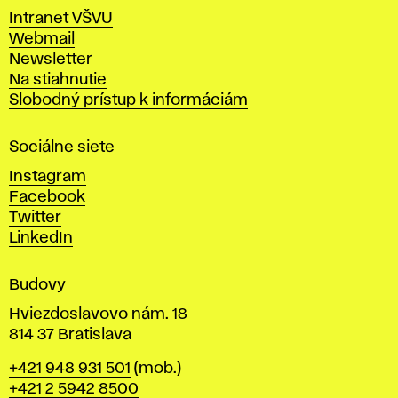
v
Intranet VŠVU
ý
Webmail
t
Newsletter
v
Na stiahnutie
a
Slobodný prístup k informáciám
r
n
Sociálne siete
ý
c
Instagram
h
Facebook
u
Twitter
m
LinkedIn
e
n
Budovy
í
v
Hviezdoslavovo nám. 18
814 37 Bratislava
B
Telefón
+421 948 931 501
(mob.)
r
+421 2 5942 8500
a