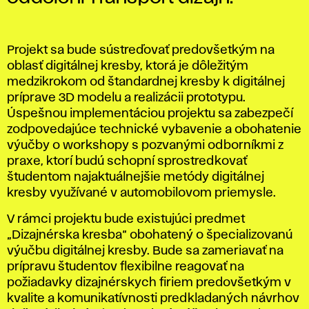
Projekt sa bude sústreďovať predovšetkým na
oblasť digitálnej kresby, ktorá je dôležitým
medzikrokom od štandardnej kresby k digitálnej
príprave 3D modelu a realizácii prototypu.
Úspešnou implementáciou projektu sa zabezpečí
zodpovedajúce technické vybavenie a obohatenie
výučby o workshopy s pozvanými odborníkmi z
praxe, ktorí budú schopní sprostredkovať
študentom najaktuálnejšie metódy digitálnej
kresby využívané v automobilovom priemysle.
V rámci projektu bude existujúci predmet
„Dizajnérska kresba“ obohatený o špecializovanú
výučbu digitálnej kresby. Bude sa zameriavať na
prípravu študentov flexibilne reagovať na
požiadavky dizajnérskych firiem predovšetkým v
kvalite a komunikatívnosti predkladaných návrhov