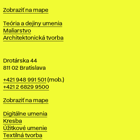
t
Mapa
Zobraziť na mape
i
s
Katedry
Teória a dejiny umenia
l
Maliarstvo
a
Architektonická tvorba
v
e
Drotárska 44
811 02 Bratislava
Telefón
+421 948 991 501
(mob.)
+421 2 6829 9500
Mapa
Zobraziť na mape
Katedry
Digitálne umenia
Kresba
Úžitkové umenie
Textilná tvorba