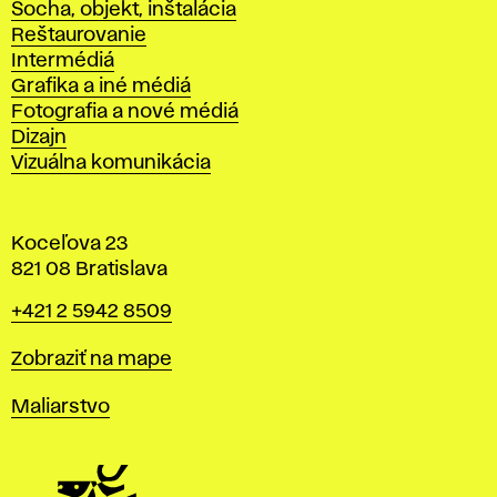
Socha, objekt, inštalácia
Reštaurovanie
Intermédiá
Grafika a iné médiá
Fotografia a nové médiá
Dizajn
Vizuálna komunikácia
Koceľova 23
821 08 Bratislava
Telefón
+421 2 5942 8509
Mapa
Zobraziť na mape
Katedry
Maliarstvo