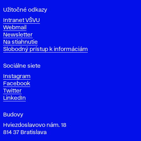
l
a
Užitočné odkazy
v
Intranet VŠVU
ý
Webmail
t
Newsletter
v
Na stiahnutie
a
Slobodný prístup k informáciám
r
n
Sociálne siete
ý
c
Instagram
h
Facebook
u
Twitter
m
LinkedIn
e
n
Budovy
í
v
Hviezdoslavovo nám. 18
814 37 Bratislava
B