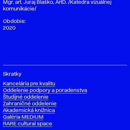
Mgr. art. Juraj Blaško, ArtD. /Katedra vizuálnej
komunikácie/
Obdobie:
2020
V
Skratky
y
Kancelária pre kvalitu
s
Oddelenie podpory a poradenstva
o
Študijné oddelenie
k
Zahraničné oddelenie
á
Akademická knižnica
š
Galéria MEDIUM
k
RARE cultural space
o