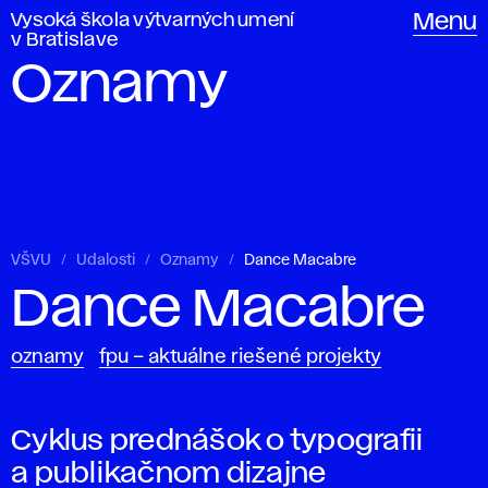
Vysoká škola výtvarných umení
Menu
v Bratislave
Oznamy
VŠVU
Udalosti
Oznamy
Dance Macabre
Dance Macabre
oznamy
fpu – aktuálne riešené projekty
Cyklus prednášok o typografii
a publikačnom dizajne