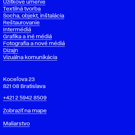
Úžitkové umenie
Textilná tvorba
Socha, objekt, inštalácia
Reštaurovanie
Intermédiá
Grafika a iné médiá
Fotografia a nové médiá
Dizajn
Vizuálna komunikácia
Koceľova 23
821 08 Bratislava
Telefón
+421 2 5942 8509
Mapa
Zobraziť na mape
Katedry
Maliarstvo