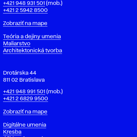
Telefón
+421 948 931 501
(mob.)
r
+421 2 5942 8500
a
t
Mapa
Zobraziť na mape
i
s
Katedry
Teória a dejiny umenia
l
Maliarstvo
a
Architektonická tvorba
v
e
Drotárska 44
811 02 Bratislava
Telefón
+421 948 991 501
(mob.)
+421 2 6829 9500
Mapa
Zobraziť na mape
Katedry
Digitálne umenia
Kresba