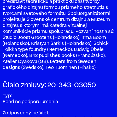
predstaviť teoretickú a praktickú časť tvorby
grafického dizajnu formou priameho stretnutia s
tvorcami svetového formátu. Spoluorganizátormi
projektu je Slovenské centrum dizajnu a Múzeum
dizajnu, s ktorými má katedra Vizuálnej
komunikácie priamu spoluprácu. Pozvaní hostia sú:
Studio Joost Grootens (Holandsko), Irma Boom
(Holandsko), Kristyan Sarkis (Holandsko), Schick
Toikka type foundry (Nemecko), Ludwig Übele
(Nemecko), B42 publishes books (Francúzsko),
Atelier Dyakova (GB), Letters from Sweden
designs (Švédsko), Teo Tuominen (Fínsko)
Číslo zmluvy: 20-343-03050
Typ:
Fond na podporu umenia
Zodpovedný riešiteľ: