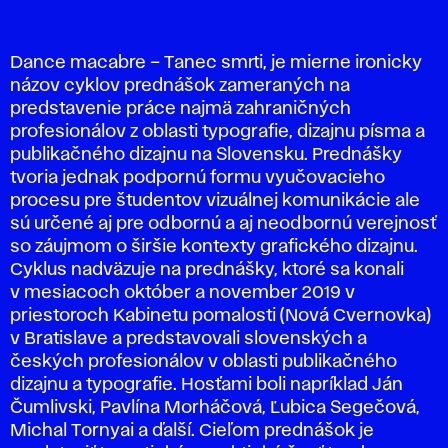
Dance macabre – Tanec smrti, je mierne ironicky
názov cyklov prednášok zameraných na
predstavenie práce najmä zahraničných
profesionálov z oblasti typografie, dizajnu písma a
publikačného dizajnu na Slovensku. Prednášky
tvoria jednak podpornú formu vyučovacieho
procesu pre študentov vizuálnej komunikácie ale
sú určené aj pre odbornú a aj neodbornú verejnosť
so záujmom o širšie kontexty grafického dizajnu.
Cyklus nadväzuje na prednášky, ktoré sa konali
v mesiacoch október a november 2019 v
priestoroch Kabinetu pomalosti (Nová Cvernovka)
v Bratislave a predstavovali slovenských a
českých profesionálov v oblasti publikačného
dizajnu a typografie. Hosťami boli napríklad Ján
Čumlivski, Pavlína Morháčová, Ľubica Segečová,
Michal Tornyai a ďalší. Cieľom prednášok je