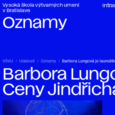
Vysoká škola výtvarných umení
Intr
v Bratislave
Oznamy
VŠVU
Udalosti
Oznamy
Barbora Lungová je laureát
Barbora Lungo
Ceny Jindřic