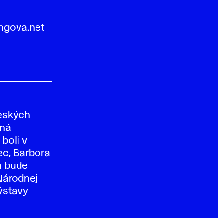
ngova.net
českých
ená
 boli v
ec, Barbora
a bude
Národnej
ýstavy