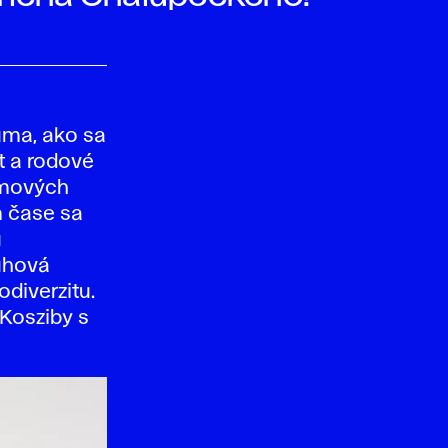
úma, ako sa
t a rodové
ilmových
m čase sa
u
Dúhová
odiverzitu.
 Kosziby s