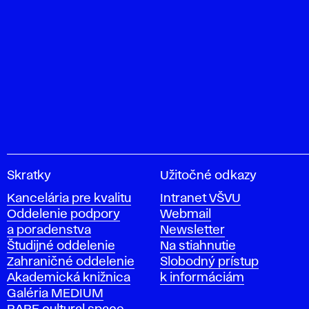
V
Skratky
Užitočné odkazy
y
Kancelária pre kvalitu
Intranet VŠVU
s
Oddelenie podpory
Webmail
o
a poradenstva
Newsletter
k
Študijné oddelenie
Na stiahnutie
á
Zahraničné oddelenie
Slobodný prístup
š
Akademická knižnica
k informáciám
k
Galéria MEDIUM
o