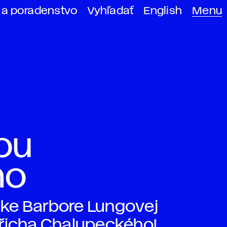
 a poradenstvo
Vyhľadať
English
Menu
ou
ho
ke Barbore Lungovej
dřicha Chalupeckého!