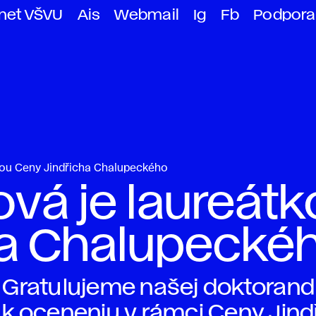
anet VŠVU
Ais
Webmail
Ig
Fb
Podpora
kou Ceny Jindřicha Chalupeckého
vá je laureátk
ha Chalupecké
Gratulujeme našej doktorand
k oceneniu v rámci Ceny Jin