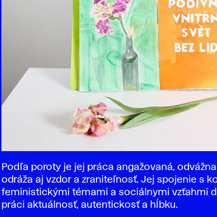
Podľa poroty je jej práca angažovaná, odvážna 
odráža aj vzdor a zraniteľnosť. Jej spojenie s 
feministickými témami a sociálnymi vzťahmi d
práci aktuálnosť, autentickosť a hĺbku.