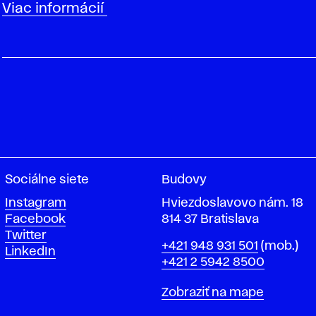
Viac informácií
Sociálne siete
Budovy
Instagram
Hviezdoslavovo nám. 18
Facebook
814 37 Bratislava
Twitter
Telefón
+421 948 931 501
(mob.)
LinkedIn
+421 2 5942 8500
Mapa
Zobraziť na mape