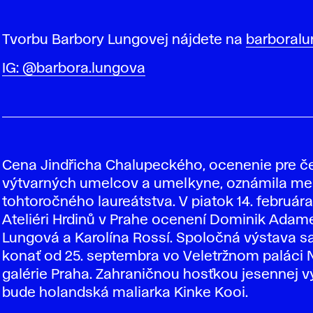
Tvorbu Barbory Lungovej nájdete na
barboralu
IG: @barbora.lungova
Cena Jindřicha Chalupeckého, ocenenie pre 
výtvarných umelcov a umelkyne, oznámila m
tohtoročného laureátstva. V piatok 14. februára
Ateliéri Hrdinů v Prahe ocenení Dominik Adam
Lungová a Karolína Rossí. Spoločná výstava s
konať od 25. septembra vo Veletržnom paláci 
galérie Praha. Zahraničnou hosťkou jesennej v
bude holandská maliarka Kinke Kooi.