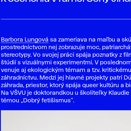
Barbora Lungová
sa zameriava na maľbu a sk
prostredníctvom nej zobrazuje moc, patriarchá
stereotypy. Vo svojej práci spája poznatky z f
štúdií s vizuálnymi experimentmi. V posledno
venuje aj ekologickým témam a tzv. kritickém
záhradníctvu. Medzi jej hlavné projekty patrí 
záhrada, priestor, ktorý spája queer kultúru a bi
Na VŠVU je doktorandkou u školiteľky Klaudie
témou „Dobrý fetišismus".