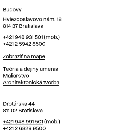
n
Budovy
í
v
Hviezdoslavovo nám. 18
814 37 Bratislava
B
Telefón
+421 948 931 501
(mob.)
r
+421 2 5942 8500
a
t
Mapa
Zobraziť na mape
i
s
Katedry
Teória a dejiny umenia
l
Maliarstvo
a
Architektonická tvorba
v
e
Drotárska 44
811 02 Bratislava
Telefón
+421 948 991 501
(mob.)
+421 2 6829 9500