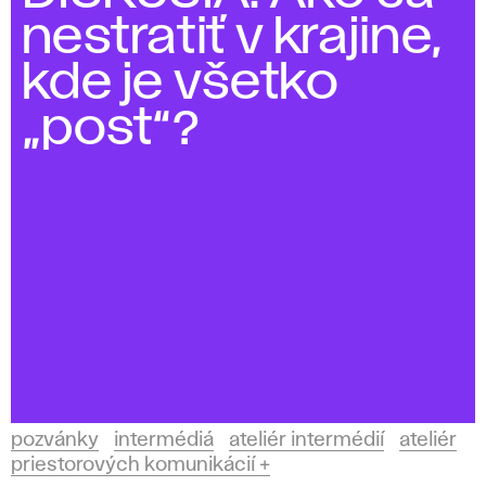
d
nestratiť v krajine,
i
kde je všetko
í
„post“?
pozvánky
intermédiá
ateliér intermédií
ateliér
priestorových komunikácií +