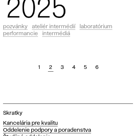
pozvánky
ateliér intermédií
laboratórium
performancie
intermédiá
1
2
3
4
5
6
V
Skratky
y
Kancelária pre kvalitu
s
Oddelenie podpory a poradenstva
o