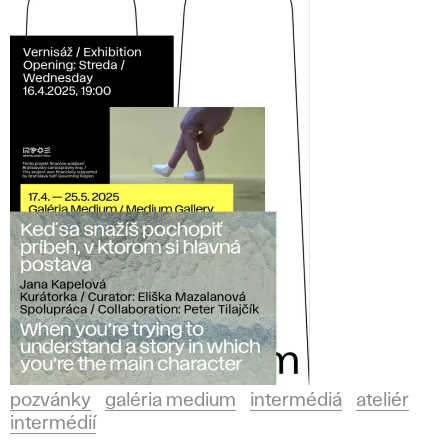
pozvánky
galéria medium
intermédiá
ateliér
intermédií