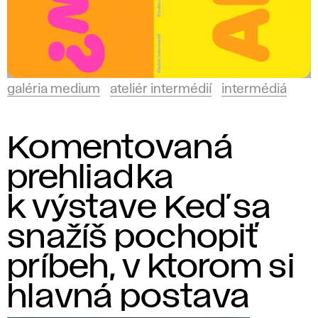
galéria medium
ateliér intermédií
intermédiá
Komentovaná
prehliadka
k výstave Keď sa
snažíš pochopiť
príbeh, v ktorom si
hlavná postava