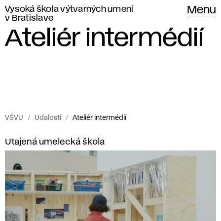
Vysoká škola výtvarných umení
Menu
v Bratislave
Ateliér intermédií
VŠVU
Udalosti
Ateliér intermédií
Udalosti
A
Utajená umelecká škola
Vysokej
t
školy
výtvarných
e
umení
l
v Bratislave.