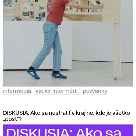
i
é
r
i
n
t
e
intermédiá
ateliér intermédií
pozvánky
r
m
DISKUSIA: Ako sa nestratiť v krajine, kde je všetko
„post“?
é
DISKUSIA: Ako sa