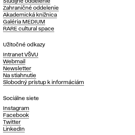
Študijné oddelenie
k
Zahraničné oddelenie
á
Akademická knižnica
š
Galéria MEDIUM
k
RARE cultural space
o
l
a
Užitočné odkazy
v
Intranet VŠVU
ý
Webmail
t
Newsletter
v
Na stiahnutie
a
Slobodný prístup k informáciám
r
n
Sociálne siete
ý
c
Instagram
h
Facebook
u
Twitter
m
LinkedIn
e