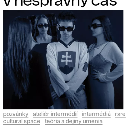
v nesprávny čas
pozvánky
ateliér intermédií
intermédiá
rare
cultural space
teória a dejiny umenia