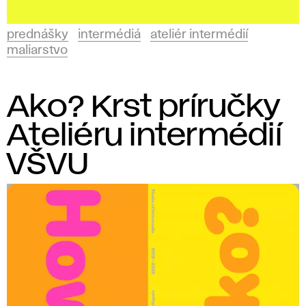
prednášky
intermédiá
ateliér intermédií
maliarstvo
Ako? Krst príručky
Ateliéru intermédií
VŠVU