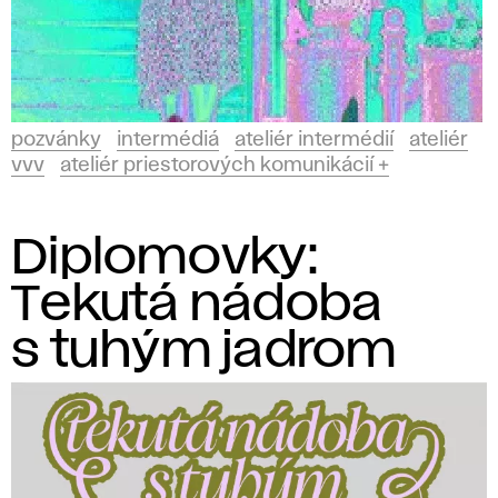
pozvánky
intermédiá
ateliér intermédií
ateliér
vvv
ateliér priestorových komunikácií +
Diplomovky:
Tekutá nádoba
s tuhým jadrom