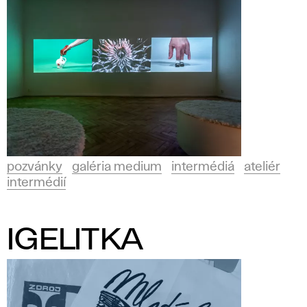
pozvánky
galéria medium
intermédiá
ateliér
intermédií
IGELITKA