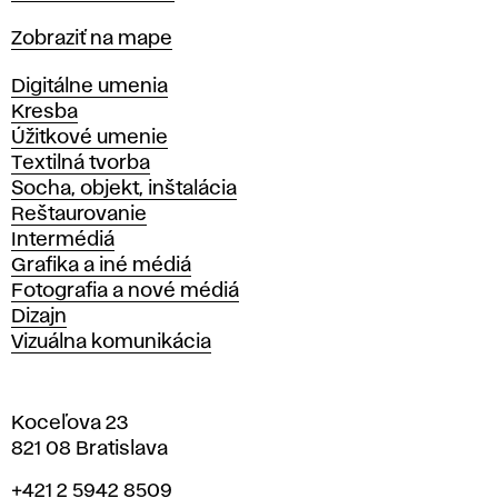
Mapa
Zobraziť na mape
Katedry
Digitálne umenia
Kresba
Úžitkové umenie
Textilná tvorba
Socha, objekt, inštalácia
Reštaurovanie
Intermédiá
Grafika a iné médiá
Fotografia a nové médiá
Dizajn
Vizuálna komunikácia
Koceľova 23
821 08 Bratislava
Telefón
+421 2 5942 8509