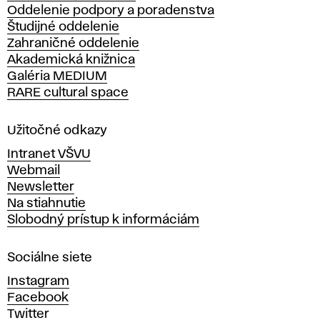
Oddelenie podpory a poradenstva
o
Študijné oddelenie
k
Zahraničné oddelenie
á
Akademická knižnica
š
Galéria MEDIUM
k
RARE cultural space
o
l
a
Užitočné odkazy
v
Intranet VŠVU
ý
Webmail
t
Newsletter
v
Na stiahnutie
a
Slobodný prístup k informáciám
r
n
Sociálne siete
ý
c
Instagram
h
Facebook
u
Twitter