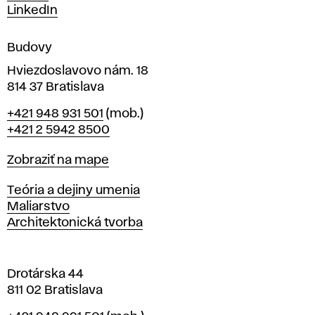
m
LinkedIn
e
n
Budovy
í
v
Hviezdoslavovo nám. 18
814 37 Bratislava
B
Telefón
+421 948 931 501
(mob.)
r
+421 2 5942 8500
a
t
Mapa
Zobraziť na mape
i
s
Katedry
Teória a dejiny umenia
l
Maliarstvo
a
Architektonická tvorba
v
e
Drotárska 44
811 02 Bratislava