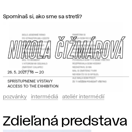
d
i
Spomínaš si, ako sme sa stretli?
í
pozvánky
intermédiá
ateliér intermédií
Zdieľaná predstava