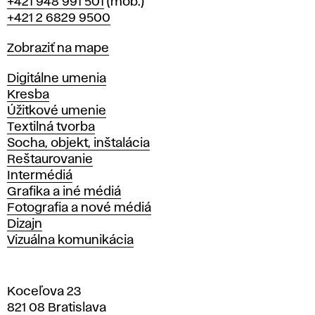
Telefón
+421 948 991 501
(mob.)
+421 2 6829 9500
Mapa
Zobraziť na mape
Katedry
Digitálne umenia
Kresba
Úžitkové umenie
Textilná tvorba
Socha, objekt, inštalácia
Reštaurovanie
Intermédiá
Grafika a iné médiá
Fotografia a nové médiá
Dizajn
Vizuálna komunikácia
Koceľova 23
821 08 Bratislava