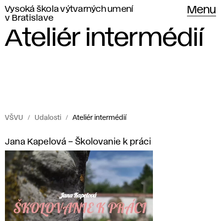
Vysoká škola výtvarných umení
Menu
v Bratislave
Ateliér intermédií
VŠVU
Udalosti
Ateliér intermédií
Udalosti
A
Jana Kapelová – Školovanie k práci
Vysokej
t
školy
výtvarných
e
umení
l
v Bratislave.