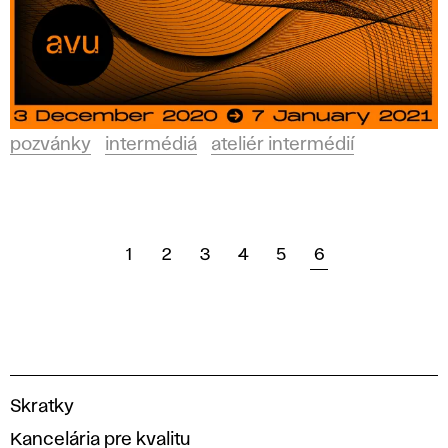
pozvánky
intermédiá
ateliér intermédií
1
2
3
4
5
6
V
Skratky
y
Kancelária pre kvalitu
s