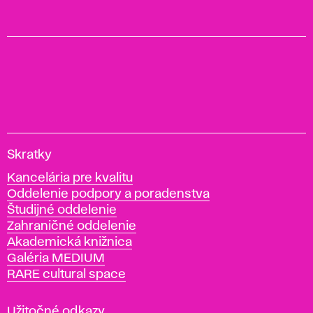
V
Skratky
y
Kancelária pre kvalitu
s
Oddelenie podpory a poradenstva
o
Študijné oddelenie
k
Zahraničné oddelenie
á
Akademická knižnica
š
Galéria MEDIUM
k
RARE cultural space
o
l
a
Užitočné odkazy