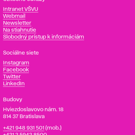
v
Intranet VŠVU
ý
Webmail
t
Newsletter
v
Na stiahnutie
a
Slobodný prístup k informáciám
r
n
Sociálne siete
ý
c
Instagram
h
Facebook
u
Twitter
m
LinkedIn
e
n
Budovy
í
v
Hviezdoslavovo nám. 18
814 37 Bratislava
B
Telefón
+421 948 931 501
(mob.)
r