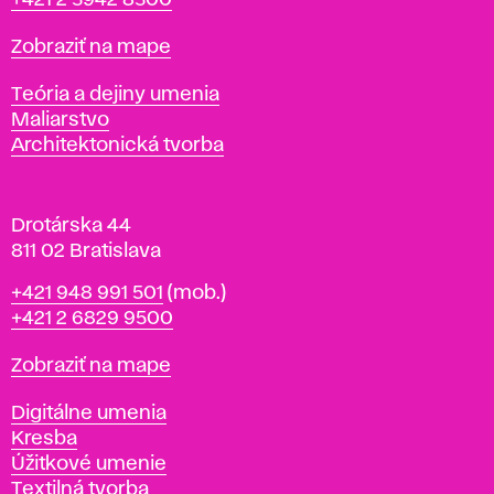
+421 2 5942 8500
a
t
Mapa
Zobraziť na mape
i
s
Katedry
Teória a dejiny umenia
l
Maliarstvo
a
Architektonická tvorba
v
e
Drotárska 44
811 02 Bratislava
Telefón
+421 948 991 501
(mob.)
+421 2 6829 9500
Mapa
Zobraziť na mape
Katedry
Digitálne umenia
Kresba
Úžitkové umenie
Textilná tvorba