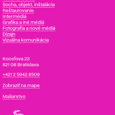
Socha, objekt, inštalácia
Reštaurovanie
Intermédiá
Grafika a iné médiá
Fotografia a nové médiá
Dizajn
Vizuálna komunikácia
Koceľova 23
821 08 Bratislava
Telefón
+421 2 5942 8509
Mapa
Zobraziť na mape
Katedry
Maliarstvo