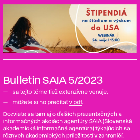
Bulletin SAIA 5/2023
sa tejto téme tiež extenzívne venuje,
môžete si ho prečítať
v pdf
.
Dozviete sa tam aj o ďalších prezentačných a
informačných akciách agentúry SAIA (Slovenská
akademická informačná agentúra) týkajúcich sa
rôznych akademických príležitostí v zahraničí.