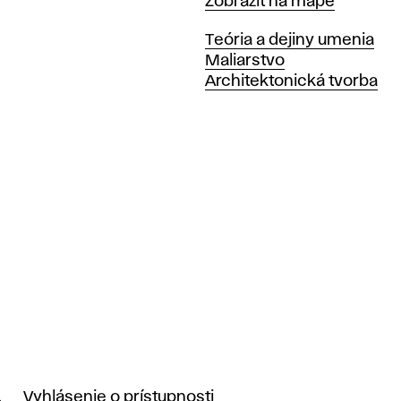
Mapa
Zobraziť na mape
Katedry
Teória a dejiny umenia
Maliarstvo
Architektonická tvorba
.
Vyhlásenie o prístupnosti