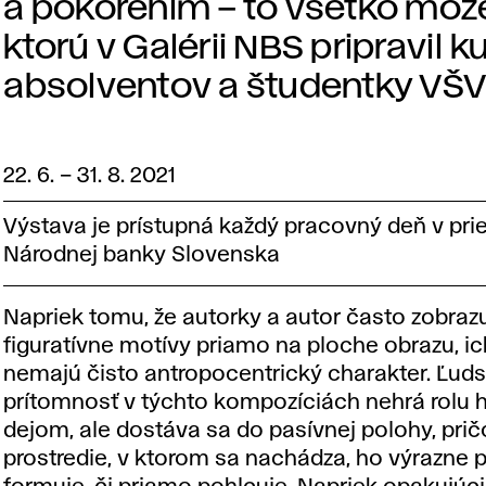
a pokorením – to všetko môže
ktorú v Galérii NBS pripravil 
absolventov a študentky VŠVU
22. 6.
–
31. 8. 2021
Výstava je prístupná každý pracovný deň v pri
Národnej banky Slovenska
Napriek tomu, že autorky a autor často zobraz
figuratívne motívy priamo na ploche obrazu, ic
nemajú čisto antropocentrický charakter. Ľud
prítomnosť v týchto kompozíciách nehrá rolu 
dejom, ale dostáva sa do pasívnej polohy, pri
prostredie, v ktorom sa nachádza, ho výrazne 