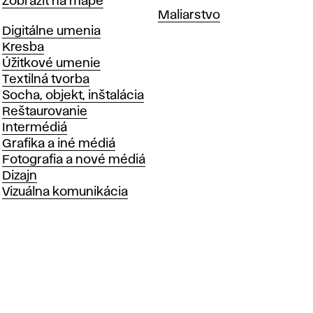
Mapa
Zobraziť na mape
Katedry
Maliarstvo
Katedry
Digitálne umenia
Kresba
Úžitkové umenie
Textilná tvorba
Socha, objekt, inštalácia
Reštaurovanie
Intermédiá
Grafika a iné médiá
Fotografia a nové médiá
Dizajn
Vizuálna komunikácia