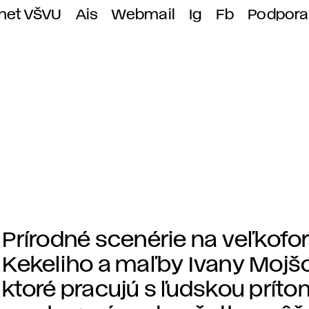
anet VŠVU
Ais
Webmail
Ig
Fb
Podpora
Prírodné scenérie na veľkof
Kekeliho a maľby Ivany Mojšo
ktoré pracujú s ľudskou prít