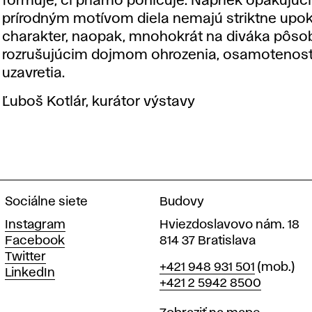
formuje, či priamo pohlcuje. Napriek opakujúc
prírodným motívom diela nemajú striktne upok
charakter, naopak, mnohokrát na diváka pôso
rozrušujúcim dojmom ohrozenia, osamotenosti
uzavretia.
Ľuboš Kotlár, kurátor výstavy
Sociálne siete
Budovy
Instagram
Hviezdoslavovo nám. 18
Facebook
814 37 Bratislava
Twitter
Telefón
+421 948 931 501
(mob.)
LinkedIn
+421 2 5942 8500