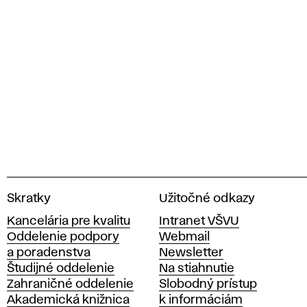
V
Skratky
Užitočné odkazy
y
Kancelária pre kvalitu
Intranet VŠVU
s
Oddelenie podpory
Webmail
o
a poradenstva
Newsletter
k
Študijné oddelenie
Na stiahnutie
á
Zahraničné oddelenie
Slobodný prístup
š
Akademická knižnica
k informáciám
k