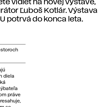
te vidieť na novej výstave,
kurátor Ľuboš Kotlár. Výstava
 potrvá do konca leta.
estoroch
ujú
h diela
ská
hýbateľa
čom práve
presahuje,