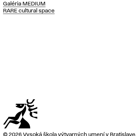
Galéria MEDIUM
o
RARE cultural space
l
a
v
ý
t
v
a
r
n
ý
c
h
u
m
e
n
í
v
© 2026 Vysoká škola výtvarných umení v Bratislave