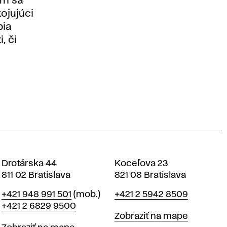
im sa
ojujúci
bia
, či
Drotárska 44
Koceľova 23
811 02 Bratislava
821 08 Bratislava
Telefón
Telefón
+421 948 991 501
(mob.)
+421 2 5942 8509
+421 2 6829 9500
Mapa
Zobraziť na mape