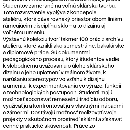
študentov zamerané na voľnú sklársku tvorbu.
Toto rozvrstvenie vyplýva z koncepcie
ateliéru, ktorá dáva rovnaký priestor obom líniám
rámcujúcim disciplínu sklo – a to dizajnu aj
voľnému umeniu.
Výstavnú kolekciu tvorí takmer 100 prác z archívu
ateliéru, ktoré vznikli ako semestrálne, bakalárske
a diplomové práce. Sú dokumentmi
pedagogického procesu, ktorý študentov vedie
k slobodnému uvažovaniu o úlohe sklárskeho
dizajnu a jeho uplatnení v reálnom živote, k
narúšaniu stereotypov vo vzťahu k dizajnu
a umeniu, k experimentovaniu vo výraze, funkcii
a technologických postupoch. Študenti majú
možnosť spoznávať remeselnú tradíciu odboru,
využívať ju a konfrontovať ju s vlastnými nápadmi
a zámermi. Dostávajú možnosť realizovať svoje
projekty v skutočnom prostredí sklární a získavať
cenné praktické skúsenosti. Práce zo