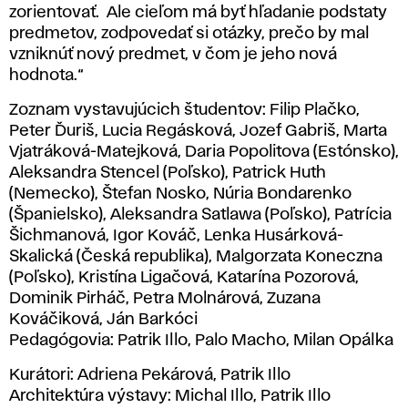
zorientovať. Ale cieľom má byť hľadanie podstaty
predmetov, zodpovedať si otázky, prečo by mal
vzniknúť nový predmet, v čom je jeho nová
hodnota.“
Zoznam vystavujúcich študentov: Filip Plačko,
Peter Ďuriš, Lucia Regásková, Jozef Gabriš, Marta
Vjatráková-Matejková, Daria Popolitova (Estónsko),
Aleksandra Stencel (Poľsko), Patrick Huth
(Nemecko), Štefan Nosko, Núria Bondarenko
(Španielsko), Aleksandra Satlawa (Poľsko), Patrícia
Šichmanová, Igor Kováč, Lenka Husárková-
Skalická (Česká republika), Malgorzata Koneczna
(Poľsko), Kristína Ligačová, Katarína Pozorová,
Dominik Pirháč, Petra Molnárová, Zuzana
Kováčiková, Ján Barkóci
Pedagógovia: Patrik Illo, Palo Macho, Milan Opálka
Kurátori: Adriena Pekárová, Patrik Illo
Architektúra výstavy: Michal Illo, Patrik Illo