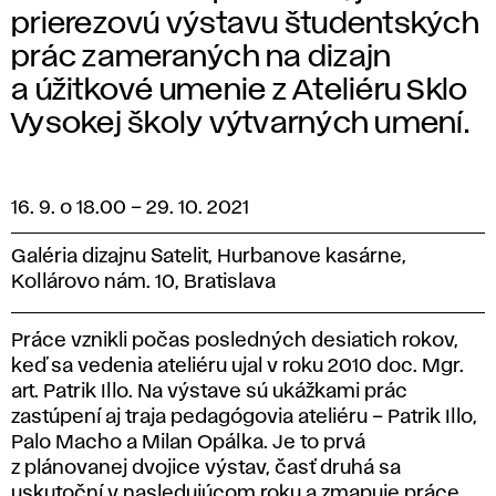
prierezovú výstavu študentských
prác zameraných na dizajn
a úžitkové umenie z Ateliéru Sklo
Vysokej školy výtvarných umení.
16. 9. o 18.00
–
29. 10. 2021
Galéria dizajnu Satelit, Hurbanove kasárne,
Kollárovo nám. 10, Bratislava
Práce vznikli počas posledných desiatich rokov,
keď sa vedenia ateliéru ujal v roku 2010 doc. Mgr.
art. Patrik Illo. Na výstave sú ukážkami prác
zastúpení aj traja pedagógovia ateliéru – Patrik Illo,
Palo Macho a Milan Opálka. Je to prvá
z plánovanej dvojice výstav, časť druhá sa
uskutoční v nasledujúcom roku a zmapuje práce