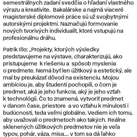
semestrálnych zadaní svedčia o hľadaní vlastného
výrazu a kreativite. Bakalárske a najmä viaceré
magisterské diplomové práce sú už svojbytnými
autorskými projektmi. Naznačujú formovanie
nových tvorivých individualít, ktoré vstupujú na
profesionálnu dráhu.
Patrik Illo: „Projekty, ktorých výsledky
predstavujeme na výstave, charakterizujú, ako
pristupujeme k riešeniu a spôsob myslenia
o predmete. Nemá byť len úžitkový a estetický, ale
mal by preukázať dôvod na existenciu. Mojou
ambíciou je, aby študenti pochopili, o čom je
predmet, aká je jeho funkcia, aký je jeho vzťah
k technológii. Čo to znamená, vytvoriť predmet
v danom čase, priestore a vo vzťahu k minulosti i
budúcnosti, teda veľmi globálne. Vediem ich tomu,
aby uvažovali o predmetoch ako takých. Reálne
sklenených úžitkových predmetov nie je veľa
typov, pohár, váza, misa.... v tom sa dá ľahko