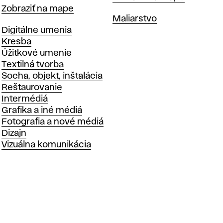
Mapa
Zobraziť na mape
Katedry
Maliarstvo
Katedry
Digitálne umenia
Kresba
Úžitkové umenie
Textilná tvorba
Socha, objekt, inštalácia
Reštaurovanie
Intermédiá
Grafika a iné médiá
Fotografia a nové médiá
Dizajn
Vizuálna komunikácia