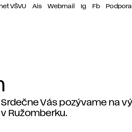
anet VŠVU
Ais
Webmail
Ig
Fb
Podpora
m
Srdečne Vás pozývame na výst
v Ružomberku.