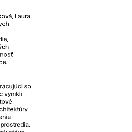
ková, Laura
ych
ie,
vých
lnosť
ce.
pracujúci so
 vynikli
ktové
rchitektúry
enie
prostredia,