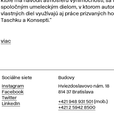
ktoré má navodiť atmosféru výnimočnosti, sa 
spoločným umeleckým dielom, v ktorom auto
vlastných diel využívajú aj práce prizvaných ho
Taschku a Konsepti."
viac
Sociálne siete
Budovy
Instagram
Hviezdoslavovo nám. 18
Facebook
814 37 Bratislava
Twitter
Telefón
+421 948 931 501
(mob.)
LinkedIn
+421 2 5942 8500