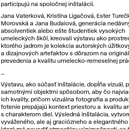
participujú na spoločnej inštalácii.
Jana Vaterková, Kristína Ligačová, Ester Tureč
Morovská a Jana Budaiová, generácia nedávn
absolventiek alebo ešte študentiek vysokých
umeleckých škôl, kreovali výstavu ako prostred
ktorého jadrom je kolekcia autorských úžitko
a dizajnových artefaktov s dôrazom na originá
prevedenia a kvalitu umelecko-remeselnej prá
...
Výstavu, ako súčasť inštalácie, dopĺňa vizuál, 
samotnými objektmi spôsobom, aby čo najviac
ich kvality, pričom vizuálna fotografia a produ
fotenie prepájajú kontext priestoru a kvalitu a
s charakterom diel. Výsledná inštalácia, vytvor
vyváženého, ale aj graciózneho a elegantného 