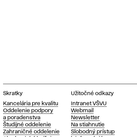
V
Skratky
Užitočné odkazy
y
Kancelária pre kvalitu
Intranet VŠVU
s
Oddelenie podpory
Webmail
o
a poradenstva
Newsletter
k
Študijné oddelenie
Na stiahnutie
á
Zahraničné oddelenie
Slobodný prístup
š