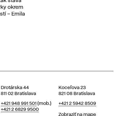
tak stáva
rky okrem
stí – Emila
Drotárska 44
Koceľova 23
811 02 Bratislava
821 08 Bratislava
Telefón
Telefón
+421 948 991 501
(mob.)
+421 2 5942 8509
+421 2 6829 9500
Mapa
Zobraziť na mape