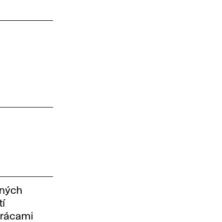
rných
tí
prácami