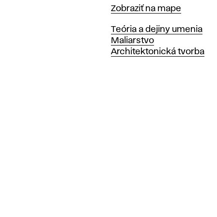
Mapa
Zobraziť na mape
Katedry
Teória a dejiny umenia
Maliarstvo
Architektonická tvorba