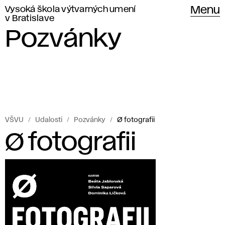
Vysoká škola výtvarných umení
Menu
v Bratislave
Pozvánky
VŠVU
Udalosti
Pozvánky
Ø fotografii
Ø fotografii