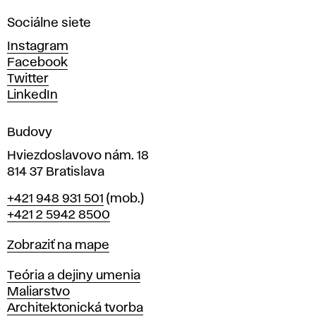
n
Sociálne siete
ý
c
Instagram
h
Facebook
u
Twitter
m
LinkedIn
e
n
Budovy
í
v
Hviezdoslavovo nám. 18
814 37 Bratislava
B
Telefón
+421 948 931 501
(mob.)
r
+421 2 5942 8500
a
t
Mapa
Zobraziť na mape
i
s
Katedry
Teória a dejiny umenia
l
Maliarstvo
a
Architektonická tvorba