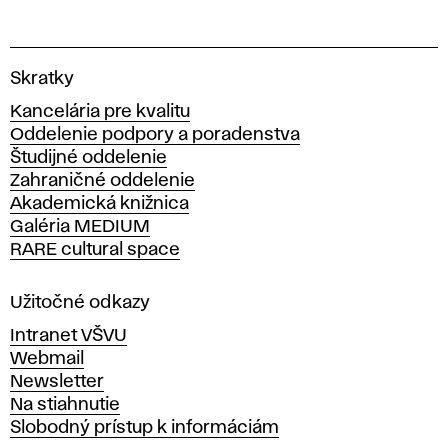
V
Skratky
y
Kancelária pre kvalitu
s
Oddelenie podpory a poradenstva
o
Študijné oddelenie
k
Zahraničné oddelenie
á
Akademická knižnica
š
Galéria MEDIUM
k
RARE cultural space
o
l
a
Užitočné odkazy
v
Intranet VŠVU
ý
Webmail
t
Newsletter
v
Na stiahnutie
a
Slobodný prístup k informáciám
r