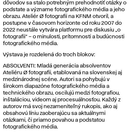
dôvodov sa stalo potrebným prehodnotiť otázky o
podstate a význame fotografického média a jeho
obrazu. Ateliér Ø fotografii na KFNM otvoril, a
postupne v časovom horizonte od roku 2007 do
2022 neustále vytvára platformu pre diskusiu „o
fotografii“ – o minulosti, prítomnosti a budúcnosti
fotografického média.
Výstava je rozdelená do troch blokov:
ABSOLVENTI: Mladá generácia absolventov
Ateliéru Ø fotografii, etablovaná na slovenskej aj
medzinárodnej scéne. Autori sa pohybujú v
širokom diapazóne fotografického média a
technického obrazu, oscilujú medzi fotografiou,
inštaláciou, videom aj procesuálnosťou. Každý z
autorov má svoj nezameniteľný rukopis, ako aj
obsahovú líniu zaoberajúcu sa aktuálnymi
otázkami, či priamo povahou a podstatou
fotografického média.