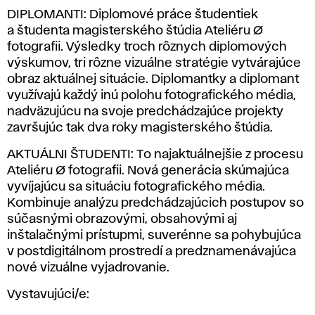
DIPLOMANTI: Diplomové práce študentiek
a študenta magisterského štúdia Ateliéru Ø
fotografii. Výsledky troch rôznych diplomových
výskumov, tri rôzne vizuálne stratégie vytvárajúce
obraz aktuálnej situácie. Diplomantky a diplomant
využívajú každý inú polohu fotografického média,
nadväzujúcu na svoje predchádzajúce projekty
završujúc tak dva roky magisterského štúdia.
AKTUÁLNI ŠTUDENTI: To najaktuálnejšie z procesu
Ateliéru Ø fotografii. Nová generácia skúmajúca
vyvíjajúcu sa situáciu fotografického média.
Kombinuje analýzu predchádzajúcich postupov so
súčasnými obrazovými, obsahovými aj
inštalačnými prístupmi, suverénne sa pohybujúca
v postdigitálnom prostredí a predznamenávajúca
nové vizuálne vyjadrovanie.
Vystavujúci/e: