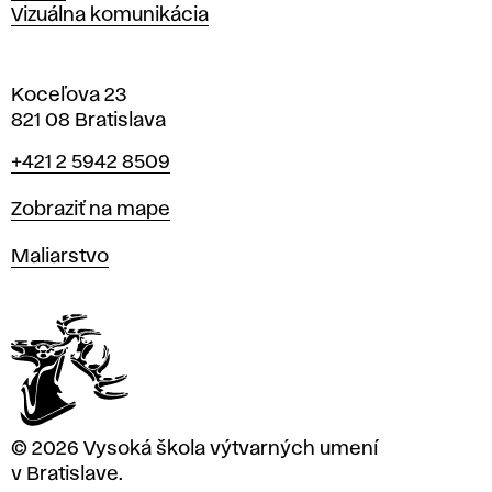
Vizuálna komunikácia
Koceľova 23
821 08 Bratislava
Telefón
+421 2 5942 8509
Mapa
Zobraziť na mape
Katedry
Maliarstvo
© 2026 Vysoká škola výtvarných umení
v Bratislave.