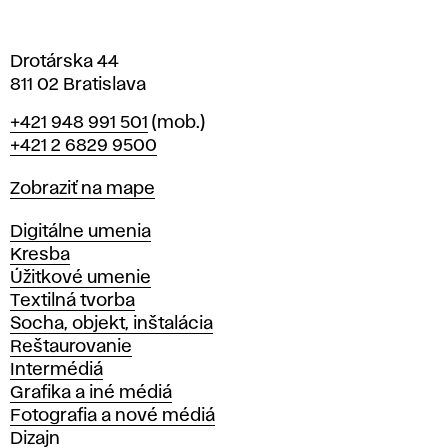
v
e
Drotárska 44
811 02 Bratislava
Telefón
+421 948 991 501
(mob.)
+421 2 6829 9500
Mapa
Zobraziť na mape
Katedry
Digitálne umenia
Kresba
Úžitkové umenie
Textilná tvorba
Socha, objekt, inštalácia
Reštaurovanie
Intermédiá
Grafika a iné médiá
Fotografia a nové médiá
Dizajn