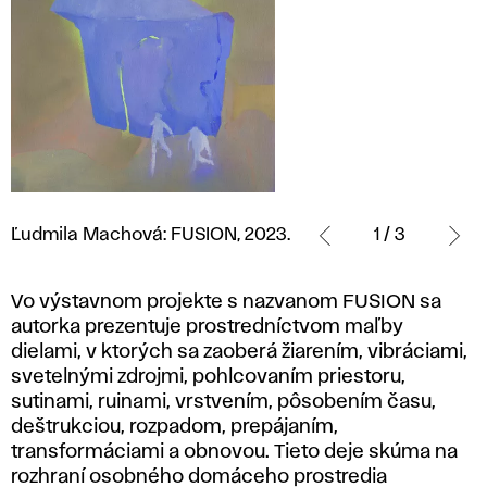
Ľudmila
Machová:
Ľudmila Machová: FUSION, 2023.
1 / 3
FUSION,
2023.
Vo výstavnom projekte s nazvanom FUSION sa
autorka prezentuje prostredníctvom maľby
dielami, v ktorých sa zaoberá žiarením, vibráciami,
svetelnými zdrojmi, pohlcovaním priestoru,
sutinami, ruinami, vrstvením, pôsobením času,
deštrukciou, rozpadom, prepájaním,
transformáciami a obnovou. Tieto deje skúma na
rozhraní osobného domáceho prostredia