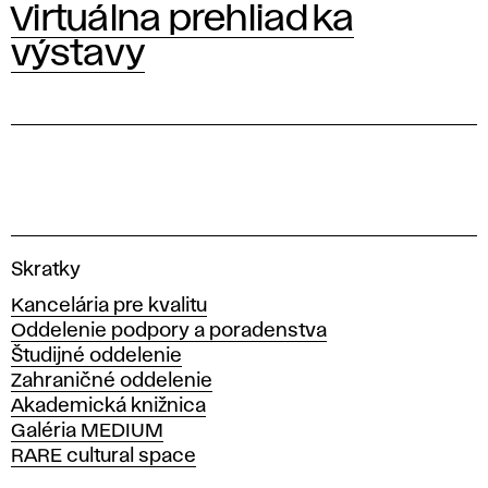
Virtuálna prehliadka
výstavy
V
Skratky
y
Kancelária pre kvalitu
s
Oddelenie podpory a poradenstva
o
Študijné oddelenie
k
Zahraničné oddelenie
á
Akademická knižnica
š
Galéria MEDIUM
k
RARE cultural space
o
l