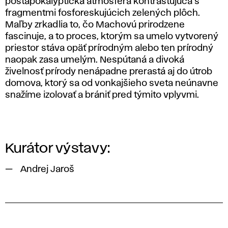
postapokalyptická atmosféra kontrastujúca s
fragmentmi fosforeskujúcich zelených plôch.
Maľby zrkadlia to, čo Machovú prirodzene
fascinuje, a to proces, ktorým sa umelo vytvorený
priestor stáva opäť prírodným alebo ten prírodný
naopak zasa umelým. Nespútaná a divoká
živelnosť prírody nenápadne prerastá aj do útrob
domova, ktorý sa od vonkajšieho sveta neúnavne
snažíme izolovať a brániť pred týmito vplyvmi.
Kurátor výstavy:
Andrej Jaroš