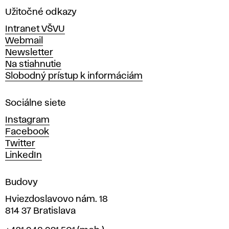
a
Užitočné odkazy
v
Intranet VŠVU
ý
Webmail
t
Newsletter
v
Na stiahnutie
a
Slobodný prístup k informáciám
r
n
Sociálne siete
ý
c
Instagram
h
Facebook
u
Twitter
m
LinkedIn
e
n
Budovy
í
v
Hviezdoslavovo nám. 18
814 37 Bratislava
B