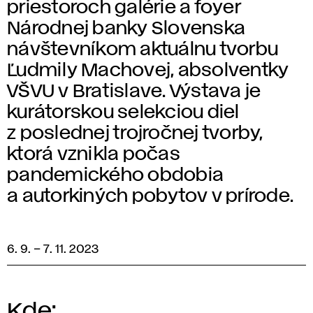
priestoroch galérie a foyer
Národnej banky Slovenska
návštevníkom aktuálnu tvorbu
Ľudmily Machovej, absolventky
VŠVU v Bratislave. Výstava je
kurátorskou selekciou diel
z poslednej trojročnej tvorby,
ktorá vznikla počas
pandemického obdobia
a autorkiných pobytov v prírode.
6. 9.
–
7. 11. 2023
Kde: