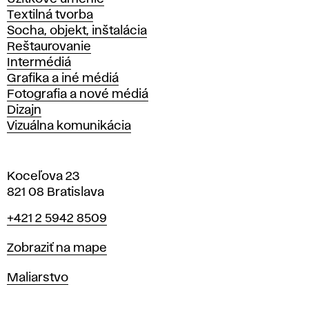
Textilná tvorba
Socha, objekt, inštalácia
Reštaurovanie
Intermédiá
Grafika a iné médiá
Fotografia a nové médiá
Dizajn
Vizuálna komunikácia
Koceľova 23
821 08 Bratislava
Telefón
+421 2 5942 8509
Mapa
Zobraziť na mape
Katedry
Maliarstvo