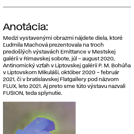
Anotácia:
Medzi vystavenými obrazmi nájdete diela, ktoré
Ľudmila Machová prezentovala na troch
predošlých výstavách Emittance v Mestskej
galérii v Rimavskej sobote, júl – august 2020,
Antinomický vzťah v Liptovskej galérii P. M. Bohúňa
v Liptovskom Mikuláši, október 2020 – február
2021, či v bratislavskej Flatgallery pod názvom
FLUX, leto 2021. Aj preto sme túto výstavu nazvali
FUSION, teda splynutie.