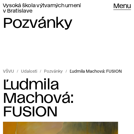
Vysoká škola výtvarných umení
Menu
v Bratislave
Pozvánky
VŠVU
Udalosti
Pozvánky
Ľudmila Machová: FUSION
Ľudmila
Machová:
FUSION