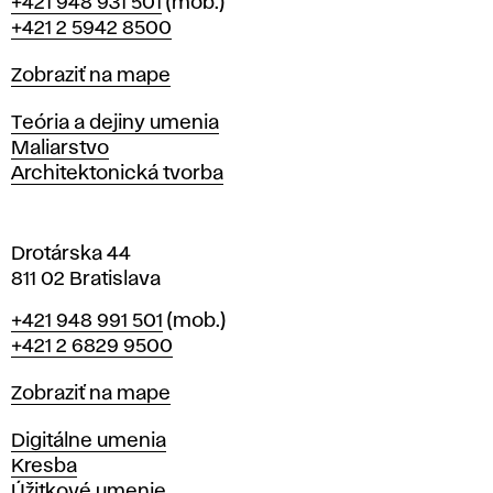
Telefón
+421 948 931 501
(mob.)
r
+421 2 5942 8500
a
t
Mapa
Zobraziť na mape
i
s
Katedry
Teória a dejiny umenia
l
Maliarstvo
a
Architektonická tvorba
v
e
Drotárska 44
811 02 Bratislava
Telefón
+421 948 991 501
(mob.)
+421 2 6829 9500
Mapa
Zobraziť na mape
Katedry
Digitálne umenia
Kresba
Úžitkové umenie