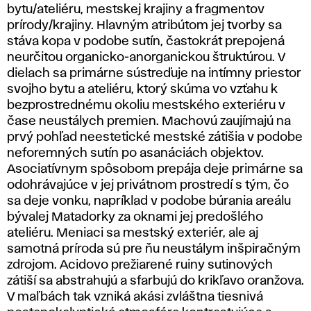
bytu/ateliéru, mestskej krajiny a fragmentov
prírody/krajiny. Hlavným atribútom jej tvorby sa
stáva kopa v podobe sutín, častokrát prepojená
neurčitou organicko-anorganickou štruktúrou. V
dielach sa primárne sústreďuje na intímny priestor
svojho bytu a ateliéru, ktorý skúma vo vzťahu k
bezprostrednému okoliu mestského exteriéru v
čase neustálych premien. Machovú zaujímajú na
prvý pohľad neestetické mestské zátišia v podobe
neforemných sutín po asanáciách objektov.
Asociatívnym spôsobom prepája deje primárne sa
odohrávajúce v jej privátnom prostredí s tým, čo
sa deje vonku, napríklad v podobe búrania areálu
bývalej Matadorky za oknami jej predošlého
ateliéru. Meniaci sa mestský exteriér, ale aj
samotná príroda sú pre ňu neustálym inšpiračným
zdrojom. Acidovo prežiarené ruiny sutinových
zátiší sa abstrahujú a sfarbujú do krikľavo oranžova.
V maľbách tak vzniká akási zvláštna tiesnivá