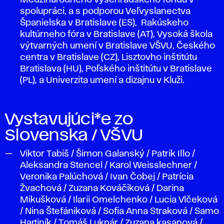
Medzinárodného vyšehradského fondu v
spolupráci, a s podporou Veľvyslanectva
Španielska v Bratislave (ES), Rakúskeho
kultúrneho fóra v Bratislave (AT), Vysoká škola
výtvarných umení v Bratislave VŠVU, Českého
centra v Bratislave (CZ), Lisztovho inštitútu
Bratislava (HU), Poľského inštitútu v Bratislave
(PL), a Univerzita umení a dizajnu v Kluži.
Vystavujúci*e zo
Slovenska / VŠVU
Viktor Tabiš / Šimon Galanský / Patrik Illo /
Aleksandra Stencel / Karol Weisslechner /
Veronika Palúchová / Ivan Čobej / Patrícia
Žvachová / Zuzana Kováčiková / Darina
Mikušková / Ilarii Omelchenko / Lucia Vlčeková
/ Nina Štefániková / Sofia Anna Straková / Samo
Hartiník / Tomáš Luknár / Zuzana kasanová /