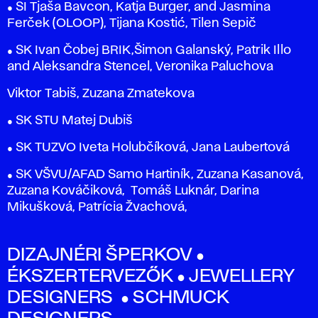
● SI Tjaša Bavcon, Katja Burger, and Jasmina
Ferček (OLOOP), Tijana Kostić, Tilen Sepič
● SK Ivan Čobej BRIK,Šimon Galanský, Patrik Illo
and Aleksandra Stencel, Veronika Paluchova
Viktor Tabiš, Zuzana Zmatekova
● SK STU Matej Dubiš
● SK TUZVO Iveta Holubčíková, Jana Laubertová
● SK VŠVU/AFAD Samo Hartiník, Zuzana Kasanová,
Zuzana Kováčiková, Tomáš Luknár, Darina
Mikušková, Patrícia Žvachová,
DIZAJNÉRI ŠPERKOV ●
ÉKSZERTERVEZŐK ● JEWELLERY
DESIGNERS ● SCHMUCK