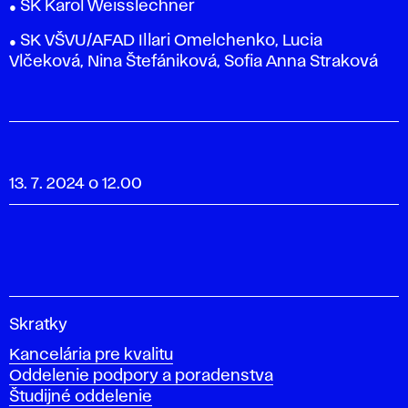
● SK Karol Weisslechner
● SK VŠVU/AFAD Illari Omelchenko, Lucia
Vlčeková, Nina Štefániková, Sofia Anna Straková
13. 7. 2024 o 12.00
V
Skratky
y
Kancelária pre kvalitu
s
Oddelenie podpory a poradenstva
o
Študijné oddelenie
k