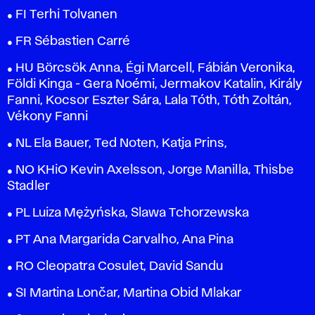
● FI Terhi Tolvanen
● FR Sébastien Carré
● HU Börcsök Anna, Égi Marcell, Fábián Veronika,
Földi Kinga - Gera Noémi, Jermakov Katalin, Király
Fanni, Kocsor Eszter Sára, Lala Tóth, Tóth Zoltán,
Vékony Fanni
● NL Ela Bauer, Ted Noten, Katja Prins,
● NO KHiO Kevin Axelsson, Jorge Manilla, Thisbe
Stadler
● PL Luiza Mężyńska, Slawa Tchorzewska
● PT Ana Margarida Carvalho, Ana Pina
● RO Cleopatra Cosulet, David Sandu
● SI Martina Lončar, Martina Obid Mlakar