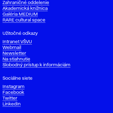
Zahraničné oddelenie
á
Akademická knižnica
š
Galéria MEDIUM
k
RARE cultural space
o
l
a
Užitočné odkazy
v
Intranet VŠVU
ý
Webmail
t
Newsletter
v
Na stiahnutie
a
Slobodný prístup k informáciám
r
n
Sociálne siete
ý
c
Instagram
h
Facebook
u
Twitter
m
LinkedIn
e