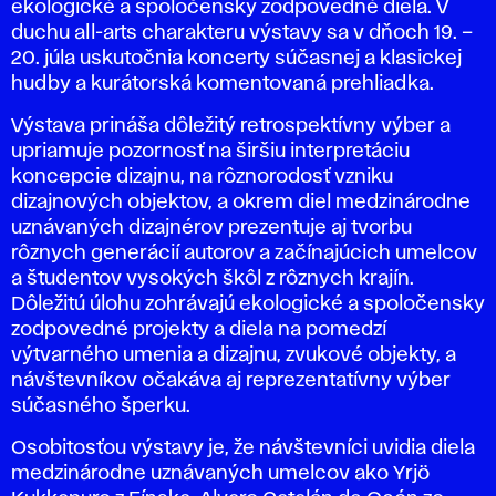
ekologické a spoločensky zodpovedné diela. V
duchu all-arts charakteru výstavy sa v dňoch 19. –
20. júla uskutočnia koncerty súčasnej a klasickej
hudby a kurátorská komentovaná prehliadka.
Výstava prináša dôležitý retrospektívny výber a
upriamuje pozornosť na širšiu interpretáciu
koncepcie dizajnu, na rôznorodosť vzniku
dizajnových objektov, a okrem diel medzinárodne
uznávaných dizajnérov prezentuje aj tvorbu
rôznych generácií autorov a začínajúcich umelcov
a študentov vysokých škôl z rôznych krajín.
Dôležitú úlohu zohrávajú ekologické a spoločensky
zodpovedné projekty a diela na pomedzí
výtvarného umenia a dizajnu, zvukové objekty, a
návštevníkov očakáva aj reprezentatívny výber
súčasného šperku.
Osobitosťou výstavy je, že návštevníci uvidia diela
medzinárodne uznávaných umelcov ako Yrjö