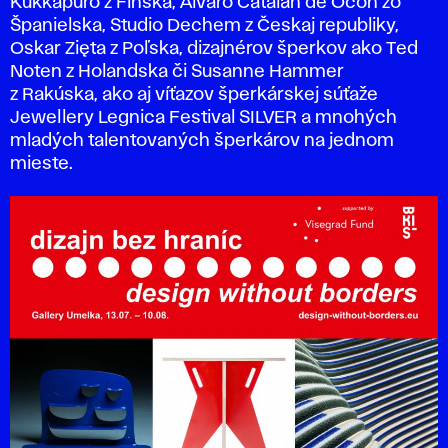
Kukkapuro z Fínska, Alvaro Catalán de Ocón zo
Španielska, Studio Dechem z Českaj republiky,
Oskar Zięta z Poľska, dizajnérov šperkov ako Ted
Noten z Holandska či Susanne Hammer
z Rakúska, ako aj víťazov šperkárskej súťaže
Jewellery Legnica
Festival SILVER
a mnohých
mladých talentovaných šperkárov na jednom
mieste.