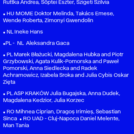
Ruttka Andrea, Söptei Eszter, Szigeti Szilvia
● HU MOME Doktor Melinda, Takács Emese,
Wende Roberta, Zimonyi Gwendolin
● NL Ineke Hans
●PL - NL Aleksandra Gaca
● PL Marek Błażucki, Magdalena Hubka and Piotr
Grzybowski, Agata Kulik-Pomorska and Paweł
Pomorski, Anna Siedlecka and Radek
Achramowicz, Izabela Sroka and Julia Cybis Oskar
Zięta
● PL ASP KRAKÓW Julia Bugajska, Anna Dudek,
Magdalena Kedzior, Julia Korzec
● RO Mihnea Ciprian, Dragoș Irimieș, Sebastian
Sinca ● RO UAD - Cluj-Napoca Daniel Melente,
Man Tania