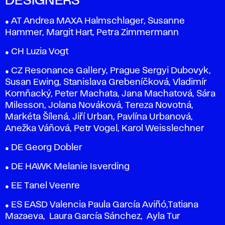
DESIGNERS
● AT Andrea MAXA Halmschlager, Susanne
Hammer, Margit Hart, Petra Zimmermann
● CH Luzia Vogt
● CZ Resonance Gallery, Prague Sergyi Dubovyk,
Susan Ewing, Stanislava Grebeníčková, Vladimír
Komňacký, Peter Machata, Jana Machatová, Sára
Milesson, Jolana Nováková, Tereza Novotná,
Markéta Šílená, Jiří Urban, Pavlína Urbanová,
Anežka Váňová, Petr Vogel, Karol Weisslechner
● DE Georg Dobler
● DE HAWK Melanie Isverding
● EE Tanel Veenre
● ES EASD Valencia Paula García Aviñó,Tatiana
Mazaeva, Laura García Sánchez, Ayla Tur