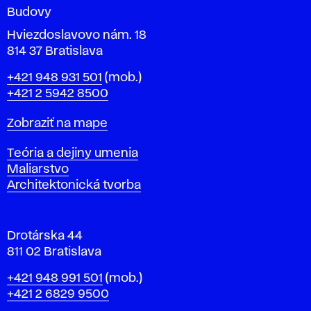
n
Budovy
í
v
Hviezdoslavovo nám. 18
814 37 Bratislava
B
Telefón
+421 948 931 501
(mob.)
r
+421 2 5942 8500
a
t
Mapa
Zobraziť na mape
i
s
Katedry
Teória a dejiny umenia
l
Maliarstvo
a
Architektonická tvorba
v
e
Drotárska 44
811 02 Bratislava
Telefón
+421 948 991 501
(mob.)
+421 2 6829 9500