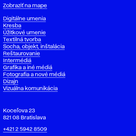
Mapa
Zobraziť na mape
Katedry
Digitálne umenia
Kresba
Úžitkové umenie
Textilná tvorba
Socha, objekt, inštalácia
Reštaurovanie
Intermédiá
Grafika a iné médiá
Fotografia a nové médiá
Dizajn
Vizuálna komunikácia
Koceľova 23
821 08 Bratislava
Telefón
+421 2 5942 8509