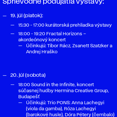
Sprievodné podujatia výstavy:
19. júl (piatok):
15:30 - 17:00 kurátorská prehliadka výstavy
18:00 - 19:20 Fractal Horizons –
akordeónový koncert
Účinkujú: Tibor Rácz, Zsanett Szatzker a
Andrej Hraško
20. júl (sobota)
18:00 Sound in the Infinite, koncert
súčasnej hudby Hermina Creative Group,
Budapešť
Účinkujú: Trio PONS: Anna Lachegyi
(viola da gamba), Róza Lachegyi
(barokové husle), Dóra Pétery (čembalo)