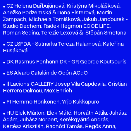
● CZ Helena Dařbujánová, Kristýna Mikolášková,
Anežka Podzemská & Dana Elsterová, Martin
Žampach, Michaela Tomišková, Jakub Janďourek -
Studio Dechem, Radek Hegmon EGOE LIFE,
Roman Sedina, Terezie Lexová & Štěpán Smetana
● CZ LSFDA - Sutnarka Tereza Halamová, Kateřina
Husáková
● DK Rasmus Fenhann DK - GR George Koutsouris
● ES Alvaro Catalán de Ocón ACdO
● Il Lacions GALLERY Josep Vila Capdevila, Cristian
Herrera Dalmau, Max Enrich
● FI Hemmo Honkonen, Yrjö Kukkapuro
● HU Elek Márton, Elek Máté, Horváth Attila, Juhász
Ádám, Juhász Norbert, Kerékgyártó András,
Kertész Krisztián, Radnóti Tamás, Regős Anna,