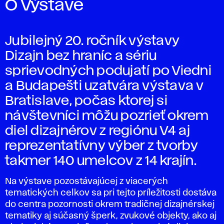
O Výstave
Jubilejný 20. ročník výstavy
Dizajn bez hraníc a sériu
sprievodných podujatí po Viedni
a Budapešti uzatvára výstava v
Bratislave, počas ktorej si
návštevníci môžu pozrieť okrem
diel dizajnérov z regiónu V4 aj
reprezentatívny výber z tvorby
takmer 140 umelcov z 14 krajín.
Na výstave pozostávajúcej z viacerých
tematických celkov sa pri tejto príležitosti dostáva
do centra pozornosti okrem tradičnej dizajnérskej
tematiky aj súčasný šperk, zvukové objekty, ako aj