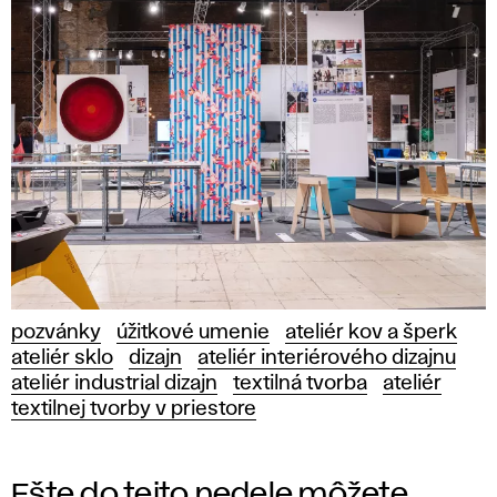
pozvánky
úžitkové umenie
ateliér kov a šperk
ateliér sklo
dizajn
ateliér interiérového dizajnu
ateliér industrial dizajn
textilná tvorba
ateliér
textilnej tvorby v priestore
Ešte do tejto nedele môžete