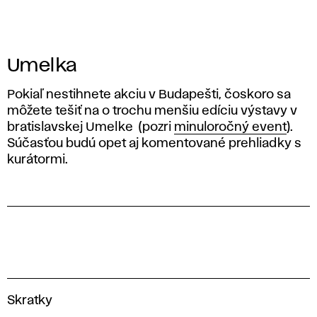
Umelka
Pokiaľ nestihnete akciu v Budapešti, čoskoro sa
môžete tešiť na o trochu menšiu edíciu výstavy v
bratislavskej Umelke (pozri
minuloročný event
).
Súčasťou budú opet aj komentované prehliadky s
kurátormi.
V
Skratky
y