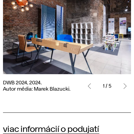
DWB
DWB 2024, 2024.
2024,
1 / 5
Autor média: Marek Blazucki.
2024.
Autor
média:
Marek
Blazucki.
viac informácií o podujatí