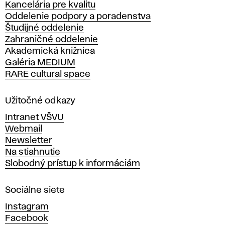
Kancelária pre kvalitu
s
Oddelenie podpory a poradenstva
o
Študijné oddelenie
k
Zahraničné oddelenie
á
Akademická knižnica
š
Galéria MEDIUM
k
RARE cultural space
o
l
a
Užitočné odkazy
v
Intranet VŠVU
ý
Webmail
t
Newsletter
v
Na stiahnutie
a
Slobodný prístup k informáciám
r
n
Sociálne siete
ý
c
Instagram
h
Facebook