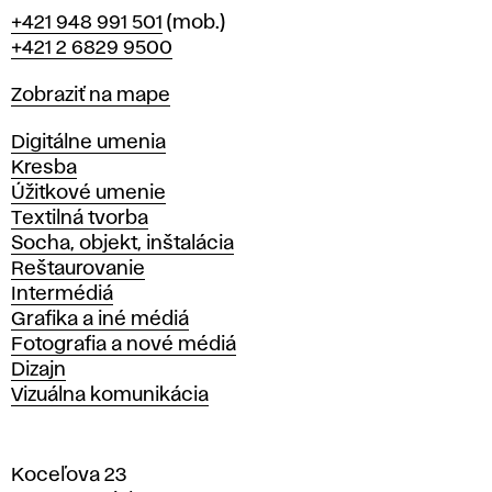
Telefón
+421 948 991 501
(mob.)
+421 2 6829 9500
Mapa
Zobraziť na mape
Katedry
Digitálne umenia
Kresba
Úžitkové umenie
Textilná tvorba
Socha, objekt, inštalácia
Reštaurovanie
Intermédiá
Grafika a iné médiá
Fotografia a nové médiá
Dizajn
Vizuálna komunikácia
Koceľova 23