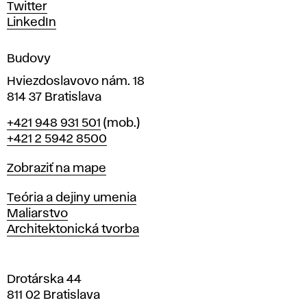
u
Twitter
m
LinkedIn
e
n
Budovy
í
v
Hviezdoslavovo nám. 18
814 37 Bratislava
B
Telefón
+421 948 931 501
(mob.)
r
+421 2 5942 8500
a
t
Mapa
Zobraziť na mape
i
s
Katedry
Teória a dejiny umenia
l
Maliarstvo
a
Architektonická tvorba
v
e
Drotárska 44
811 02 Bratislava