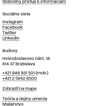
Slobodný prístup k informáciám
r
n
Sociálne siete
ý
c
Instagram
h
Facebook
u
Twitter
m
LinkedIn
e
n
Budovy
í
v
Hviezdoslavovo nám. 18
814 37 Bratislava
B
Telefón
+421 948 931 501
(mob.)
r
+421 2 5942 8500
a
t
Mapa
Zobraziť na mape
i
s
Katedry
Teória a dejiny umenia
l
Maliarstvo