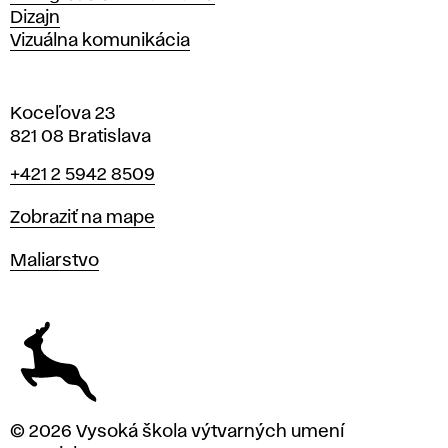
Dizajn
Vizuálna komunikácia
Koceľova 23
821 08 Bratislava
Telefón
+421 2 5942 8509
Mapa
Zobraziť na mape
Katedry
Maliarstvo
© 2026 Vysoká škola výtvarných umení