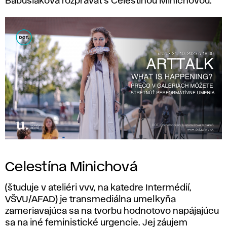
Babušiaková rozprávať s Celestínou Minichovou.
Celestína Minichová
(študuje v ateliéri vvv, na katedre Intermédií,
VŠVU/AFAD) je transmediálna umelkyňa
zameriavajúca sa na tvorbu hodnotovo napájajúcu
sa na iné feministické urgencie. Jej záujem