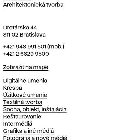
a
Architektonická tvorba
v
e
Drotárska 44
811 02 Bratislava
Telefón
+421 948 991 501
(mob.)
+421 2 6829 9500
Mapa
Zobraziť na mape
Katedry
Digitálne umenia
Kresba
Úžitkové umenie
Textilná tvorba
Socha, objekt, inštalácia
Reštaurovanie
Intermédiá
Grafika a iné médiá
Fotografia a nové médiá