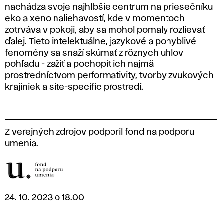
nachádza svoje najhlbšie centrum na priesečníku
eko a xeno naliehavostí, kde v momentoch
zotrváva v pokoji, aby sa mohol pomaly rozlievať
ďalej. Tieto intelektuálne, jazykové a pohyblivé
fenomény sa snaží skúmať z rôznych uhlov
pohľadu - zažiť a pochopiť ich najmä
prostredníctvom performativity, tvorby zvukových
krajiniek a site-specific prostredí.
Z verejných zdrojov podporil fond na podporu
umenia.
24. 10. 2023 o 18.00