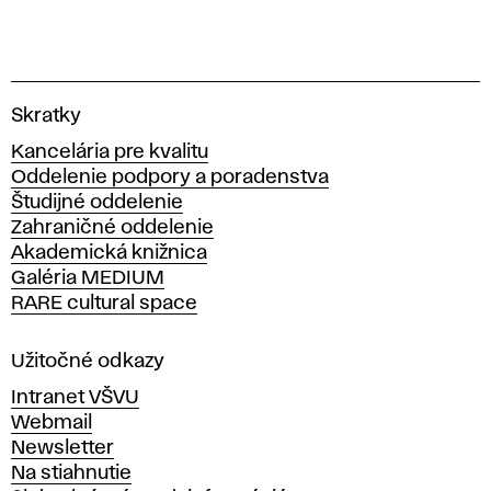
V
Skratky
y
Kancelária pre kvalitu
s
Oddelenie podpory a poradenstva
o
Študijné oddelenie
k
Zahraničné oddelenie
á
Akademická knižnica
š
Galéria MEDIUM
k
RARE cultural space
o
l
a
Užitočné odkazy
v
Intranet VŠVU
ý
Webmail
t
Newsletter
v
Na stiahnutie
a