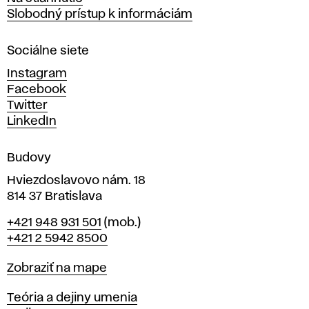
a
Slobodný prístup k informáciám
r
n
Sociálne siete
ý
c
Instagram
h
Facebook
u
Twitter
m
LinkedIn
e
n
Budovy
í
v
Hviezdoslavovo nám. 18
814 37 Bratislava
B
Telefón
+421 948 931 501
(mob.)
r
+421 2 5942 8500
a
t
Mapa
Zobraziť na mape
i
s
Katedry
Teória a dejiny umenia
l