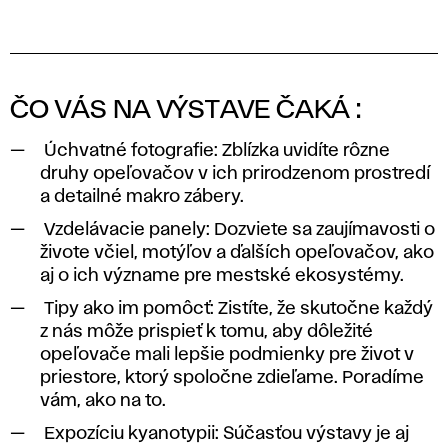
ČO VÁS NA VÝSTAVE ČAKÁ :
Úchvatné fotografie: Zblízka uvidíte rôzne
druhy opeľovačov v ich prirodzenom prostredí
a detailné makro zábery.
Vzdelávacie panely: Dozviete sa zaujímavosti o
živote včiel, motýľov a ďalších opeľovačov, ako
aj o ich význame pre mestské ekosystémy.
Tipy ako im pomôcť: Zistíte, že skutočne každý
z nás môže prispieť k tomu, aby dôležité
opeľovače mali lepšie podmienky pre život v
priestore, ktorý spoločne zdieľame. Poradíme
vám, ako na to.
Expozíciu kyanotypii: Súčasťou výstavy je aj