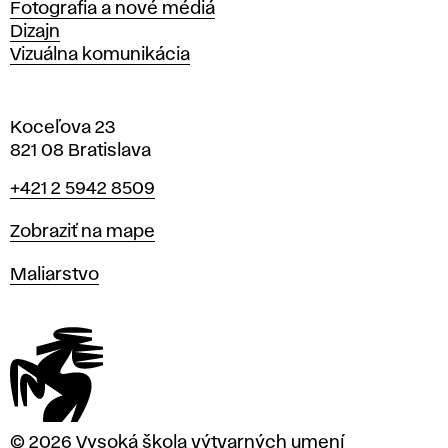
Fotografia a nové médiá
Dizajn
Vizuálna komunikácia
Koceľova 23
821 08 Bratislava
Telefón
+421 2 5942 8509
Mapa
Zobraziť na mape
Katedry
Maliarstvo
© 2026 Vysoká škola výtvarných umení