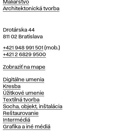
Maliarstvo
a
Architektonická tvorba
v
e
Drotárska 44
811 02 Bratislava
Telefón
+421 948 991 501
(mob.)
+421 2 6829 9500
Mapa
Zobraziť na mape
Katedry
Digitálne umenia
Kresba
Úžitkové umenie
Textilná tvorba
Socha, objekt, inštalácia
Reštaurovanie
Intermédiá
Grafika a iné médiá