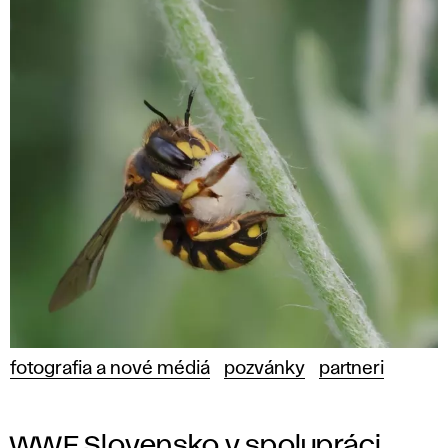
fotografia a nové médiá
pozvánky
partneri
WWF Slovensko v spolupráci