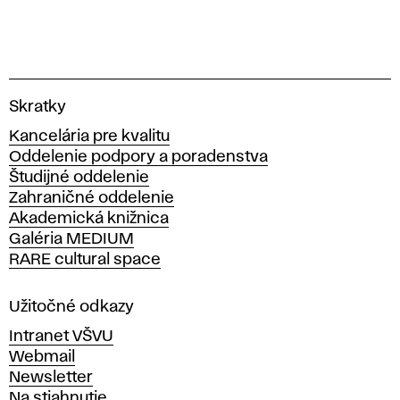
V
Skratky
y
Kancelária pre kvalitu
s
Oddelenie podpory a poradenstva
o
Študijné oddelenie
k
Zahraničné oddelenie
á
Akademická knižnica
š
Galéria MEDIUM
k
RARE cultural space
o
l
a
Užitočné odkazy
v
Intranet VŠVU
ý
Webmail
t
Newsletter
v
Na stiahnutie