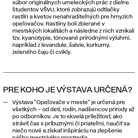
súbor originálnych umeleckých prác z dielne
študentov VŠVU, ktoré zobrazujú odtlačky
rastlín a kvetov nenahraditeľných pre hmyzích
opeľovačov. Rastliny boli zbierané v
mestských lokalitách a následne z nich vznikali
tzv. kyanotypie, tónované prírodnými výluhmi,
napríklad z levandule, šalvie, kurkumy,
zeleného čaju či cvikly.
PRE KOHO JE VÝSTAVA URČENÁ?
Výstava "Opeľovače v meste" je určená pre
všetkých – od detí, rodín, nadšencov prírody až
po odborníkov. Je to skvelá príležitosť, ako
stráviť čas s príbuznými či priateľmi, naučiť sa
niečo nové a získať inšpiráciu na zlepšenie
nášho mestského prostredia.