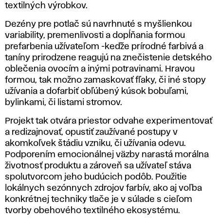
textilných výrobkov.
Dezény pre potlač sú navrhnuté s myšlienkou
variability, premenlivosti a dopĺňania formou
prefarbenia užívateľom -keďže prírodné farbivá a
taníny prirodzene reagujú na znečistenie detského
oblečenia ovocím a inými potravinami. Hravou
formou, tak možno zamaskovať fľaky, či iné stopy
užívania a dofarbiť obľúbený kúsok bobuľami,
bylinkami, či listami stromov.
Projekt tak otvára priestor odvahe experimentovať
a redizajnovať, opustiť zaužívané postupy v
akomkoľvek štádiu vzniku, či užívania odevu.
Podporením emocionálnej väzby narastá morálna
životnosť produktu a zároveň sa užívateľ stáva
spolutvorcom jeho budúcich podôb. Použitie
lokálnych sezónnych zdrojov farbív, ako aj voľba
konkrétnej techniky tlače je v súlade s cieľom
tvorby obehového textilného ekosystému.