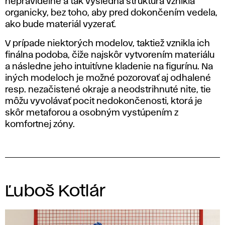
nepravidelne a tak výsledná štruktúra vznikla
organicky, bez toho, aby pred dokončením vedela,
ako bude materiál vyzerať.
V prípade niektorých modelov, taktiež vznikla ich
finálna podoba, čiže najskôr vytvorením materiálu
a následne jeho intuitívne kladenie na figurínu. Na
iných modeloch je možné pozorovať aj odhalené
resp. nezačistené okraje a neodstrihnuté nite, tie
môžu vyvolávať pocit nedokončenosti, ktorá je
skôr metaforou a osobným vystúpením z
komfortnej zóny.
Ľuboš Kotlár