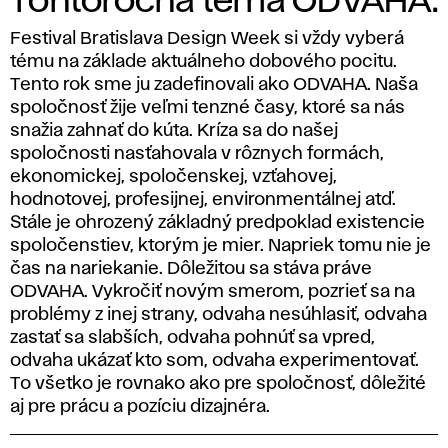
Tohtoročná téma ODVAHA:
Festival Bratislava Design Week si vždy vyberá
tému na základe aktuálneho dobového pocitu.
Tento rok sme ju zadefinovali ako ODVAHA. Naša
spoločnosť žije veľmi tenzné časy, ktoré sa nás
snažia zahnať do kúta. Kríza sa do našej
spoločnosti nasťahovala v rôznych formách,
ekonomickej, spoločenskej, vzťahovej,
hodnotovej, profesijnej, environmentálnej atď.
Stále je ohrozený základný predpoklad existencie
spoločenstiev, ktorým je mier. Napriek tomu nie je
čas na nariekanie. Dôležitou sa stáva práve
ODVAHA. Vykročiť novým smerom, pozrieť sa na
problémy z inej strany, odvaha nesúhlasiť, odvaha
zastať sa slabších, odvaha pohnúť sa vpred,
odvaha ukázať kto som, odvaha experimentovať.
To všetko je rovnako ako pre spoločnosť, dôležité
aj pre prácu a pozíciu dizajnéra.