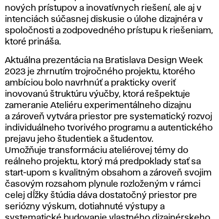
nových prístupov a inovatívnych riešení, ale aj v
intenciách súčasnej diskusie o úlohe dizajnéra v
spoločnosti a zodpovedného prístupu k riešeniam,
ktoré prináša.
Aktuálna prezentácia na Bratislava Design Week
2023 je zhrnutím trojročného projektu, ktorého
ambíciou bolo navrhnúť a prakticky overiť
inovovanú štruktúru výučby, ktorá rešpektuje
zameranie Ateliéru experimentálneho dizajnu
a zároveň vytvára priestor pre systematický rozvoj
individuálneho tvorivého programu a autentického
prejavu jeho študentiek a študentov.
Umožňuje transformáciu ateliérovej témy do
reálneho projektu, ktorý má predpoklady stať sa
start-upom s kvalitným obsahom a zároveň svojim
časovým rozsahom plynule rozloženým v rámci
celej dĺžky štúdia dáva dostatočný priestor pre
seriózny výskum, dotiahnuté výstupy a
systematické budovanie vlastného dizajnérskeho