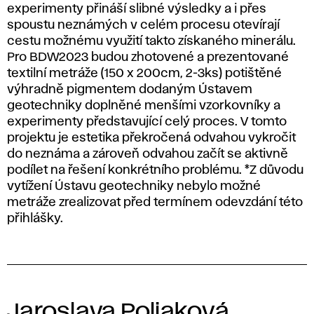
experimenty přináší slibné výsledky a i přes
spoustu neznámých v celém procesu otevírají
cestu možnému využití takto získaného minerálu.
Pro BDW2023 budou zhotovené a prezentované
textilní metráže (150 x 200cm, 2-3ks) potištěné
výhradně pigmentem dodaným Ústavem
geotechniky doplněné menšími vzorkovníky a
experimenty představující celý proces. V tomto
projektu je estetika překročená odvahou vykročit
do neznáma a zároveň odvahou začít se aktivně
podílet na řešení konkrétního problému. *Z důvodu
vytížení Ústavu geotechniky nebylo možné
metráže zrealizovat před termínem odevzdání této
přihlášky.
Jaroslava Poliaková