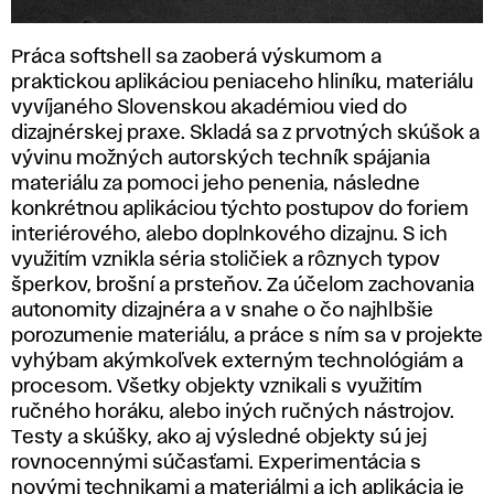
Práca softshell sa zaoberá výskumom a
praktickou aplikáciou peniaceho hliníku, materiálu
vyvíjaného Slovenskou akadémiou vied do
dizajnérskej praxe. Skladá sa z prvotných skúšok a
vývinu možných autorských techník spájania
materiálu za pomoci jeho penenia, následne
konkrétnou aplikáciou týchto postupov do foriem
interiérového, alebo doplnkového dizajnu. S ich
využitím vznikla séria stoličiek a rôznych typov
šperkov, brošní a prsteňov. Za účelom zachovania
autonomity dizajnéra a v snahe o čo najhlbšie
porozumenie materiálu, a práce s ním sa v projekte
vyhýbam akýmkoľvek externým technológiám a
procesom. Všetky objekty vznikali s využitím
ručného horáku, alebo iných ručných nástrojov.
Testy a skúšky, ako aj výsledné objekty sú jej
rovnocennými súčasťami. Experimentácia s
novými technikami a materiálmi a ich aplikácia je