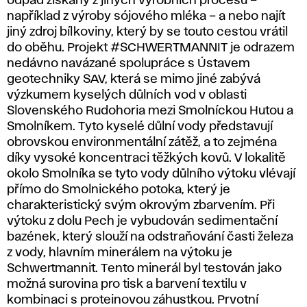
odpad získaný z jiných výrobních procesů –
například z výroby sójového mléka – a nebo najít
jiný zdroj bílkoviny, který by se touto cestou vrátil
do oběhu. Projekt #SCHWERTMANNIT je odrazem
nedávno navázané spolupráce s Ústavem
geotechniky SAV, která se mimo jiné zabývá
výzkumem kyselých důlních vod v oblasti
Slovenského Rudohoria mezi Smolníckou Hutou a
Smolníkem. Tyto kyselé důlní vody představují
obrovskou environmentální zátěž, a to zejména
díky vysoké koncentraci těžkých kovů. V lokalitě
okolo Smolníka se tyto vody důlního výtoku vlévají
přímo do Smolnického potoka, který je
charakteristický svým okrovým zbarvením. Při
výtoku z dolu Pech je vybudován sedimentační
bazének, který slouží na odstraňování časti železa
z vody, hlavním minerálem na výtoku je
Schwertmannit. Tento minerál byl testován jako
možná surovina pro tisk a barvení textilu v
kombinaci s proteinovou záhustkou. Prvotní