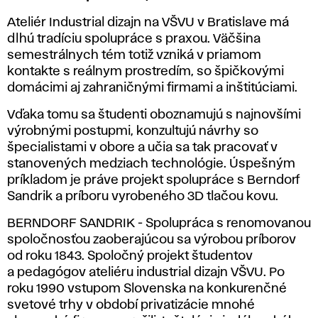
Ateliér Industrial dizajn na VŠVU v Bratislave má
dlhú tradíciu spolupráce s praxou. Väčšina
semestrálnych tém totiž vzniká v priamom
kontakte s reálnym prostredím, so špičkovými
domácimi aj zahraničnými firmami a inštitúciami.
Vďaka tomu sa študenti oboznamujú s najnovšími
výrobnými postupmi, konzultujú návrhy so
špecialistami v obore a učia sa tak pracovať v
stanovených medziach technológie. Úspešným
príkladom je práve projekt spolupráce s Berndorf
Sandrik a príboru vyrobeného 3D tlačou kovu.
BERNDORF SANDRIK - Spolupráca s renomovanou
spoločnosťou zaoberajúcou sa výrobou príborov
od roku 1843. Spoločný projekt študentov
a pedagógov ateliéru industrial dizajn VŠVU. Po
roku 1990 vstupom Slovenska na konkurenčné
svetové trhy v období privatizácie mnohé