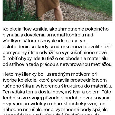
Kolekcia flow vznikla, ako zhmotnenie pokojného
plynutia a dovolenia si nemať kontrolu nad
všetkým. V tomto zmysle ide o istý typ
oslobodenia sa, kedy si autorka môže dovoliť zložiť
pomyselný štít a odvážiť sa vyskúšať niečo nové,
či robiť chyby. Ide tu tiež o oslobodenie materiálu
od strihov a teda prácou s netvarovanou metrážou.
Tieto myšlienky boli ústredným motívom pri
tvorbe kolekcie, ktoré pretavila prostredníctvom
ručného šitia a vytvorenou štruktúrou do materiálu.
Ten vďaka tomu dostal nový, iný tvar a objem. Táto
technika vo svojej pôvodnej podobe – žapkovanie
– vytvára pravidelný a charakteristický vzor, ten
náhodne narúšala, resp. vyznačené body spájala