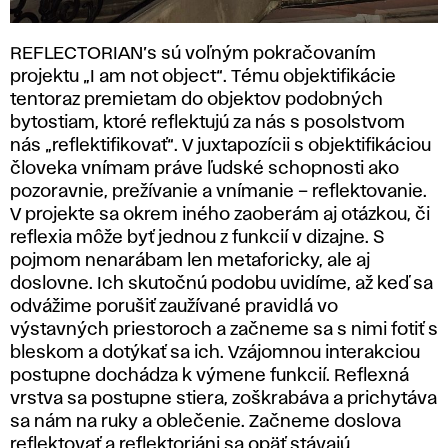
REFLECTORIAN’s sú voľným pokračovaním
projektu „I am not object“. Tému objektifikácie
tentoraz premietam do objektov podobných
bytostiam, ktoré reflektujú za nás s posolstvom
nás „reflektifikovať“. V juxtapozícii s objektifikáciou
človeka vnímam práve ľudské schopnosti ako
pozoravnie, prežívanie a vnímanie – reflektovanie.
V projekte sa okrem iného zaoberám aj otázkou, či
reflexia môže byť jednou z funkcií v dizajne. S
pojmom nenarábam len metaforicky, ale aj
doslovne. Ich skutočnú podobu uvidíme, až keď sa
odvážime porušiť zaužívané pravidlá vo
výstavných priestoroch a začneme sa s nimi fotiť s
bleskom a dotýkať sa ich. Vzájomnou interakciou
postupne dochádza k výmene funkcií. Reflexná
vrstva sa postupne stiera, zoškrabáva a prichytáva
sa nám na ruky a oblečenie. Začneme doslova
reflektovať a reflektoriáni sa opäť stávajú