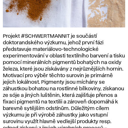
Projekt #SCHWERTMANNIT je součástí
doktorandského výzkumu, jehož první fázi
představuje materiálovo-technologické
experimentování v oblasti textilního barvení a tisku
pomocí minerálních pigmentů bohatých na oxidy
železa, které jsou získávány z nejrůznějších hornin.
Motivací pro výběr těchto surovin je primárně
jejich lokálnost. Pigmenty jsou míchány se
záhustkou bohatou na rostlinné bílkoviny, získanou
ze sóje a jiných luštěnin, která zajišťuje přenos a
fixaci pigmentů na textilii a zároveň dopomáhá k
barevně sytějším odstínům. Důležitým cílem
výzkumu je při výrobě záhustky jako vstupní
surovinu využít hlavně vedlejší produkty resp.