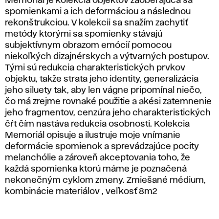
Memoriál je kolekcia objektov zaoberajúca sa
spomienkami a ich deformáciou a následnou
rekonštrukciou. V kolekcii sa snažím zachytiť
metódy ktorými sa spomienky stávajú
subjektívnym obrazom emócií pomocou
niekoľkých dizajnérskych a výtvarných postupov.
Tými sú redukcia charakteristických prvkov
objektu, takže strata jeho identity, generalizácia
jeho siluety tak, aby len vágne pripomínal niečo,
čo má zrejme rovnaké použitie a akési zatemnenie
jeho fragmentov, cenzúra jeho charakteristických
čŕt čím nastáva redukcia osobnosti. Kolekcia
Memoriál opisuje a ilustruje moje vnímanie
deformácie spomienok a sprevádzajúce pocity
melanchólie a zároveň akceptovania toho, že
každá spomienka ktorú máme je poznačená
nekonečným cyklom zmeny. Zmiešané médium,
kombinácie materiálov , veľkosť 8m2