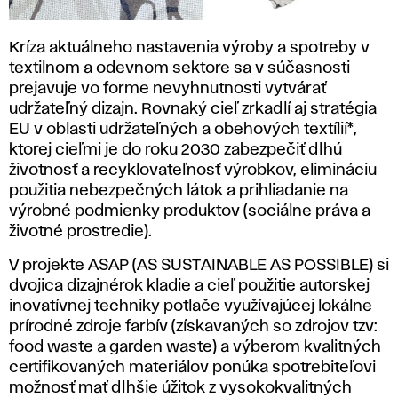
Kríza aktuálneho nastavenia výroby a spotreby v
textilnom a odevnom sektore sa v súčasnosti
prejavuje vo forme nevyhnutnosti vytvárať
udržateľný dizajn. Rovnaký cieľ zrkadlí aj stratégia
EU v oblasti udržateľných a obehových textílií*,
ktorej cieľmi je do roku 2030 zabezpečiť dlhú
životnosť a recyklovateľnosť výrobkov, elimináciu
použitia nebezpečných látok a prihliadanie na
výrobné podmienky produktov (sociálne práva a
životné prostredie).
V projekte ASAP (AS SUSTAINABLE AS POSSIBLE) si
dvojica dizajnérok kladie a cieľ použitie autorskej
inovatívnej techniky potlače využívajúcej lokálne
prírodné zdroje farbív (získavaných so zdrojov tzv:
food waste a garden waste) a výberom kvalitných
certifikovaných materiálov ponúka spotrebiteľovi
možnosť mať dlhšie úžitok z vysokokvalitných