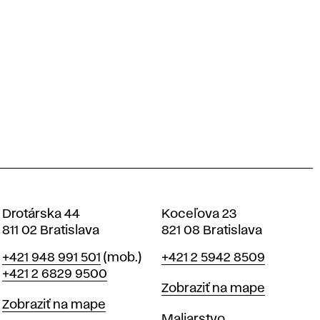
Drotárska 44
Koceľova 23
811 02 Bratislava
821 08 Bratislava
Telefón
Telefón
+421 948 991 501
(mob.)
+421 2 5942 8509
+421 2 6829 9500
Mapa
Zobraziť na mape
Mapa
Zobraziť na mape
Katedry
Maliarstvo