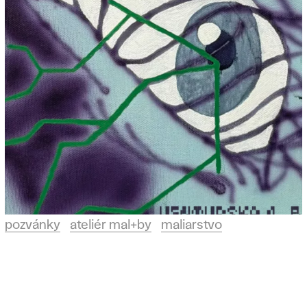
pozvánky
ateliér mal+by
maliarstvo