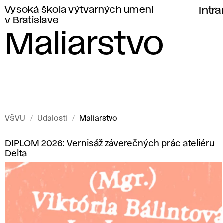
Vysoká škola výtvarných umení
Intr
v Bratislave
Maliarstvo
VŠVU
Udalosti
Maliarstvo
Udalosti
M
DIPLOM 2026: Vernisáž záverečných prác ateliéru
Vysokej
Delta
a
školy
výtvarných
l
umení