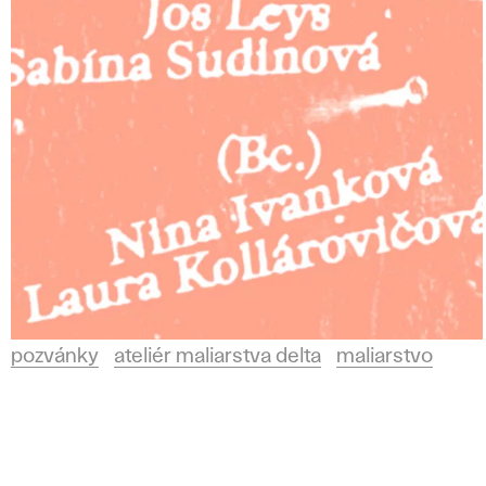
v Bratislave.
i
a
r
s
t
v
pozvánky
ateliér maliarstva delta
maliarstvo
o