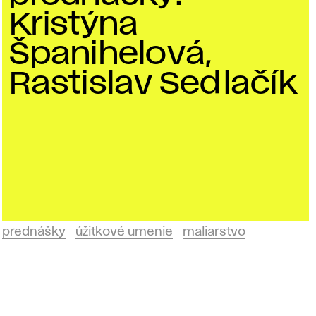
Kristýna
Španihelová,
Rastislav Sedlačík
prednášky
úžitkové umenie
maliarstvo