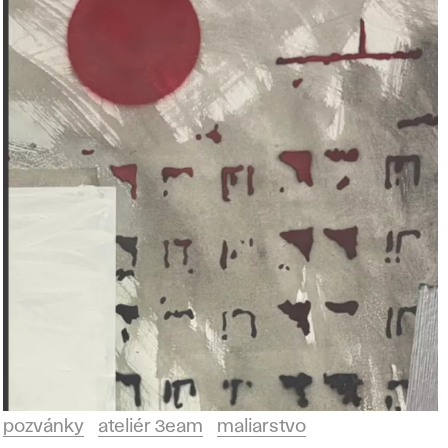
pozvánky
ateliér 3eam
maliarstvo