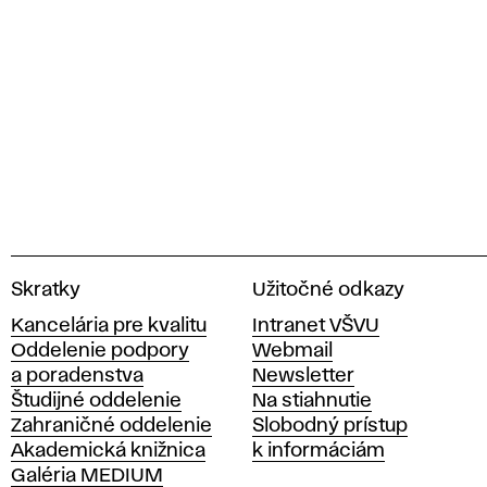
V
Skratky
Užitočné odkazy
y
Kancelária pre kvalitu
Intranet VŠVU
s
Oddelenie podpory
Webmail
o
a poradenstva
Newsletter
k
Študijné oddelenie
Na stiahnutie
á
Zahraničné oddelenie
Slobodný prístup
š
Akademická knižnica
k informáciám
k
Galéria MEDIUM
o