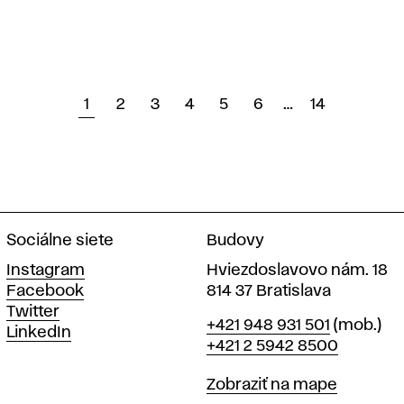
1
2
3
4
5
6
…
14
Sociálne siete
Budovy
Instagram
Hviezdoslavovo nám. 18
Facebook
814 37 Bratislava
Twitter
Telefón
+421 948 931 501
(mob.)
LinkedIn
+421 2 5942 8500
Mapa
Zobraziť na mape