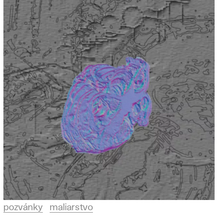
pozvánky
maliarstvo