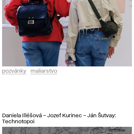
pozvánky
maliarstvo
Daniela Illéšová – Jozef Kurinec – Ján Šutvay:
Technotopoi