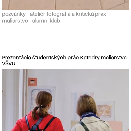
pozvánky
ateliér fotografia a kritická prax
maliarstvo
alumni klub
Prezentácia študentských prác Katedry maliarstva
VŠVU