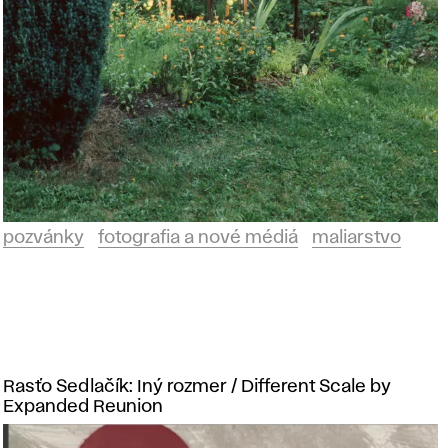
pozvánky
fotografia a nové médiá
maliarstvo
Rasťo Sedlačík: Iný rozmer / Different Scale by
Expanded Reunion