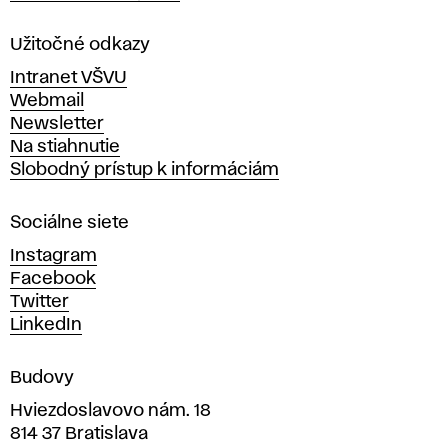
l
a
Užitočné odkazy
v
Intranet VŠVU
ý
Webmail
t
Newsletter
v
Na stiahnutie
a
Slobodný prístup k informáciám
r
n
Sociálne siete
ý
c
Instagram
h
Facebook
u
Twitter
m
LinkedIn
e
n
Budovy
í
v
Hviezdoslavovo nám. 18
814 37 Bratislava