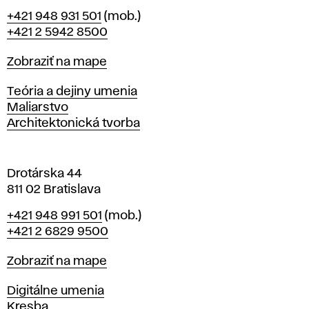
B
Telefón
+421 948 931 501
(mob.)
r
+421 2 5942 8500
a
t
Mapa
Zobraziť na mape
i
s
Katedry
Teória a dejiny umenia
l
Maliarstvo
a
Architektonická tvorba
v
e
Drotárska 44
811 02 Bratislava
Telefón
+421 948 991 501
(mob.)
+421 2 6829 9500
Mapa
Zobraziť na mape
Katedry
Digitálne umenia
Kresba