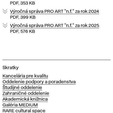
PDF, 353 KB
Výročná správa PRO ART "n.f." za rok 2024
PDF, 399 KB
Výročná správa PRO ART "n.f." za rok 2025
PDF, 576 KB
V
Skratky
y
Kancelária pre kvalitu
s
Oddelenie podpory a poradenstva
o
Študijné oddelenie
k
Zahraničné oddelenie
á
Akademická knižnica
š
Galéria MEDIUM
k
RARE cultural space
o