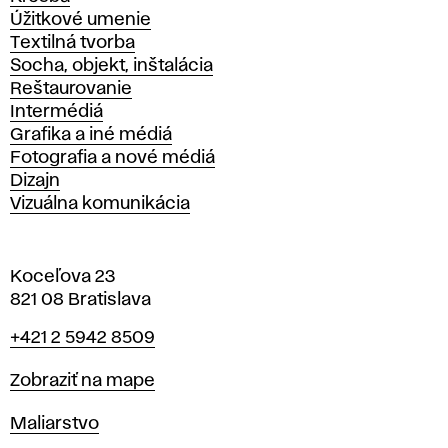
Úžitkové umenie
Textilná tvorba
Socha, objekt, inštalácia
Reštaurovanie
Intermédiá
Grafika a iné médiá
Fotografia a nové médiá
Dizajn
Vizuálna komunikácia
Koceľova 23
821 08 Bratislava
Telefón
+421 2 5942 8509
Mapa
Zobraziť na mape
Katedry
Maliarstvo