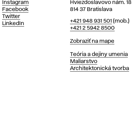
Instagram
Hviezdoslavovo nám. 18
Facebook
814 37 Bratislava
Twitter
Telefón
+421 948 931 501
(mob.)
LinkedIn
+421 2 5942 8500
Mapa
Zobraziť na mape
Katedry
Teória a dejiny umenia
Maliarstvo
Architektonická tvorba