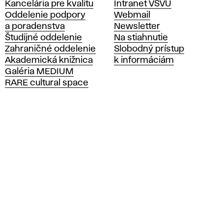
Kancelária pre kvalitu
Intranet VŠVU
s
Oddelenie podpory
Webmail
o
a poradenstva
Newsletter
k
Študijné oddelenie
Na stiahnutie
á
Zahraničné oddelenie
Slobodný prístup
š
Akademická knižnica
k informáciám
k
Galéria MEDIUM
o
RARE cultural space
l
a
v
ý
t
v
a
r
n
ý
c
h