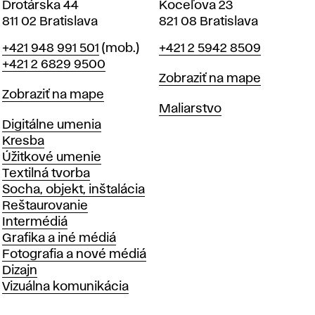
Drotárska 44
Koceľova 23
811 02 Bratislava
821 08 Bratislava
Telefón
Telefón
+421 948 991 501
(mob.)
+421 2 5942 8509
+421 2 6829 9500
Mapa
Zobraziť na mape
Mapa
Zobraziť na mape
Katedry
Maliarstvo
Katedry
Digitálne umenia
Kresba
Úžitkové umenie
Textilná tvorba
Socha, objekt, inštalácia
Reštaurovanie
Intermédiá
Grafika a iné médiá
Fotografia a nové médiá
Dizajn
Vizuálna komunikácia