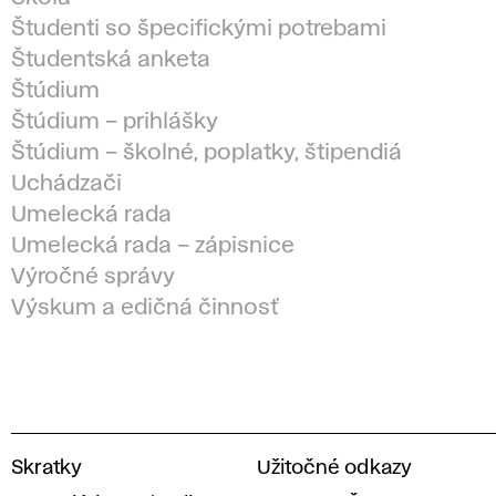
Študenti so špecifickými potrebami
Študentská anketa
Štúdium
Štúdium – prihlášky
Štúdium – školné, poplatky, štipendiá
Uchádzači
Umelecká rada
Umelecká rada – zápisnice
Výročné správy
Výskum a edičná činnosť
V
Skratky
Užitočné odkazy
y