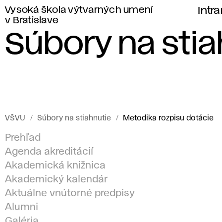
Vysoká škola výtvarných umení
Intr
v Bratislave
Súbory na stia
VŠVU
Súbory na stiahnutie
Metodika rozpisu dotácie
Prehľad
Agenda akreditácií
Akademická knižnica
Akademický kalendár
Aktuálne vnútorné predpisy
Alumni
Galéria