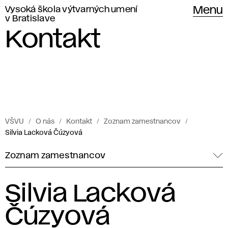
Vysoká škola výtvarných umení
Menu
v Bratislave
Kontakt
VŠVU
O nás
Kontakt
Zoznam zamestnancov
Silvia Lacková Čúzyová
Zoznam zamestnancov
Silvia Lacková
Čúzyová