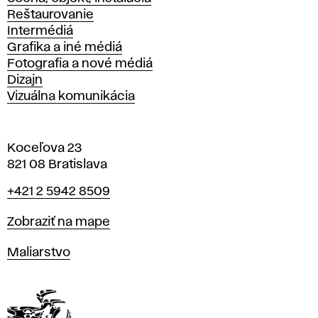
Reštaurovanie
Intermédiá
Grafika a iné médiá
Fotografia a nové médiá
Dizajn
Vizuálna komunikácia
Koceľova 23
821 08 Bratislava
Telefón
+421 2 5942 8509
Mapa
Zobraziť na mape
Katedry
Maliarstvo