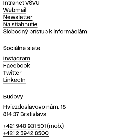
Intranet VŠVU
ý
Webmail
t
Newsletter
v
Na stiahnutie
a
Slobodný prístup k informáciám
r
n
Sociálne siete
ý
c
Instagram
h
Facebook
u
Twitter
m
LinkedIn
e
n
Budovy
í
v
Hviezdoslavovo nám. 18
814 37 Bratislava
B
Telefón
+421 948 931 501
(mob.)
r
+421 2 5942 8500
a