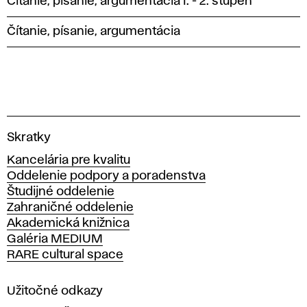
Čítanie, písanie, argumentácia I. - 2. stupeň
Čítanie, písanie, argumentácia
V
Skratky
y
Kancelária pre kvalitu
s
Oddelenie podpory a poradenstva
o
Študijné oddelenie
k
Zahraničné oddelenie
á
Akademická knižnica
š
Galéria MEDIUM
k
RARE cultural space
o
l
a
Užitočné odkazy
v