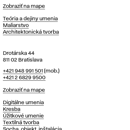
t
Mapa
Zobraziť na mape
i
s
Katedry
Teória a dejiny umenia
l
Maliarstvo
a
Architektonická tvorba
v
e
Drotárska 44
811 02 Bratislava
Telefón
+421 948 991 501
(mob.)
+421 2 6829 9500
Mapa
Zobraziť na mape
Katedry
Digitálne umenia
Kresba
Úžitkové umenie
Textilná tvorba
Socha, objekt, inštalácia