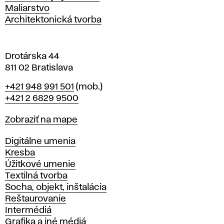
l
Maliarstvo
a
Architektonická tvorba
v
e
Drotárska 44
811 02 Bratislava
Telefón
+421 948 991 501
(mob.)
+421 2 6829 9500
Mapa
Zobraziť na mape
Katedry
Digitálne umenia
Kresba
Úžitkové umenie
Textilná tvorba
Socha, objekt, inštalácia
Reštaurovanie
Intermédiá
Grafika a iné médiá