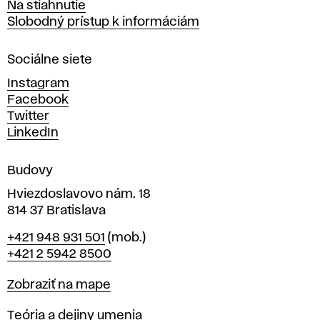
Na stiahnutie
a
Slobodný prístup k informáciám
r
n
Sociálne siete
ý
c
Instagram
h
Facebook
u
Twitter
m
LinkedIn
e
n
Budovy
í
v
Hviezdoslavovo nám. 18
814 37 Bratislava
B
Telefón
+421 948 931 501
(mob.)
r
+421 2 5942 8500
a
t
Mapa
Zobraziť na mape
i
s
Katedry
Teória a dejiny umenia