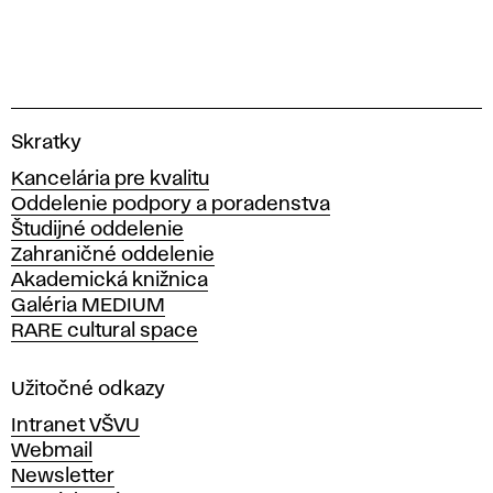
V
Skratky
y
Kancelária pre kvalitu
s
Oddelenie podpory a poradenstva
o
Študijné oddelenie
k
Zahraničné oddelenie
á
Akademická knižnica
š
Galéria MEDIUM
k
RARE cultural space
o
l
a
Užitočné odkazy
v
Intranet VŠVU
ý
Webmail
t
Newsletter
v