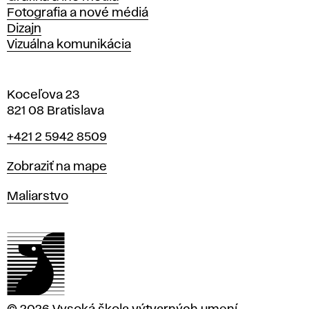
Fotografia a nové médiá
Dizajn
Vizuálna komunikácia
Koceľova 23
821 08 Bratislava
Telefón
+421 2 5942 8509
Mapa
Zobraziť na mape
Katedry
Maliarstvo