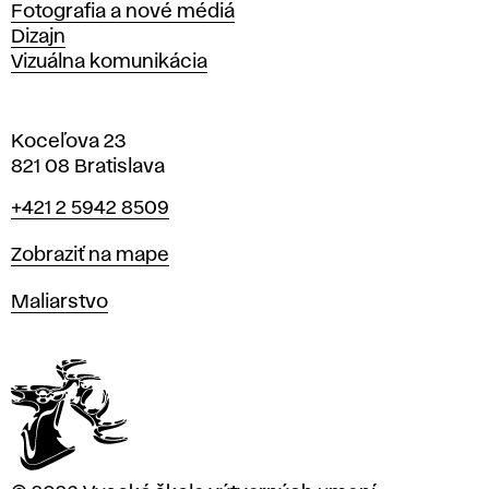
Fotografia a nové médiá
Dizajn
Vizuálna komunikácia
Koceľova 23
821 08 Bratislava
Telefón
+421 2 5942 8509
Mapa
Zobraziť na mape
Katedry
Maliarstvo