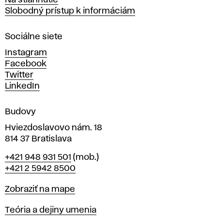
Na stiahnutie
a
Slobodný prístup k informáciám
r
n
Sociálne siete
ý
c
Instagram
h
Facebook
u
Twitter
m
LinkedIn
e
n
Budovy
í
v
Hviezdoslavovo nám. 18
814 37 Bratislava
B
Telefón
+421 948 931 501
(mob.)
r
+421 2 5942 8500
a
t
Mapa
Zobraziť na mape
i
s
Katedry
Teória a dejiny umenia
l