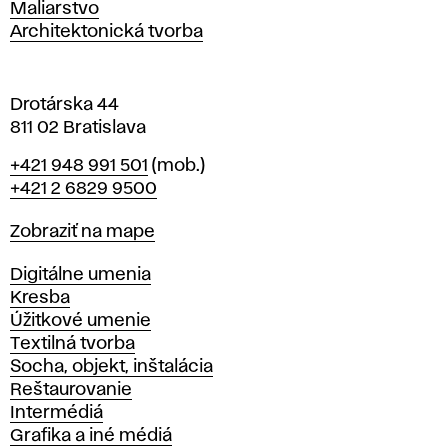
Maliarstvo
a
Architektonická tvorba
v
e
Drotárska 44
811 02 Bratislava
Telefón
+421 948 991 501
(mob.)
+421 2 6829 9500
Mapa
Zobraziť na mape
Katedry
Digitálne umenia
Kresba
Úžitkové umenie
Textilná tvorba
Socha, objekt, inštalácia
Reštaurovanie
Intermédiá
Grafika a iné médiá