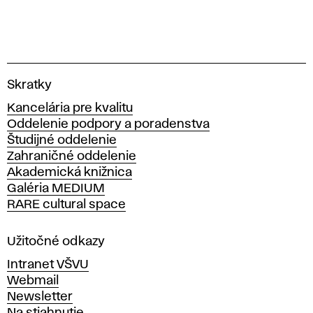
p
r
o
V
Skratky
j
y
Kancelária pre kvalitu
s
e
Oddelenie podpory a poradenstva
o
Študijné oddelenie
k
k
Zahraničné oddelenie
á
Akademická knižnica
š
t
Galéria MEDIUM
k
RARE cultural space
o
y
l
a
Užitočné odkazy
v
Intranet VŠVU
ý
Webmail
t
Newsletter
v