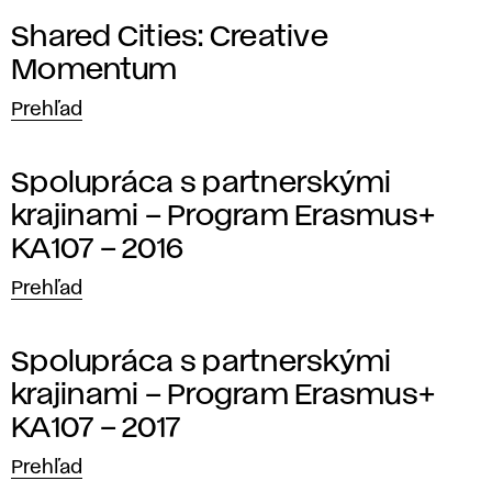
d
Shared Cities: Creative
z
Momentum
i
Prehľad
n
Spolupráca s partnerskými
á
krajinami – Program Erasmus+
r
KA107 – 2016
o
Prehľad
d
Spolupráca s partnerskými
n
krajinami – Program Erasmus+
KA107 – 2017
é
Prehľad