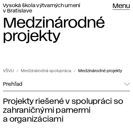
Vysoká škola výtvarných umení
Menu
v Bratislave
Medzinárodné
projekty
VŠVU
Medzinárodná spolupráca
Medzinárodné projekty
Prehľad
Projekty riešené v spolupráci so
M
zahraničnými parnermi
e
a organizáciami