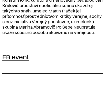
Kunsthistorik, kurátor a umenovedný pedagóg Ján
Kralovič predstaví neoficiálnu scénu ako zdroj
takýchto snáh, umelec Martin Piaček jej
prítomnosť prostredníctvom kritiky verejnej sochy
a cez iniciatívu Verejný podstavec, a umelecká
skupina Marina Abramovič Po Sebe Neupratuje
ukáže súčasnú podobu aktivizmu na verejnosti.
FB event