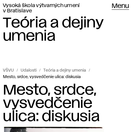
Vysoká škola výtvarných umení
Menu
v Bratislave
Teória a dejiny
umenia
VŠVU
Udalosti
Teória a dejiny umenia
Mesto, srdce, vysvedčenie ulica: diskusia
Mesto, srdce,
vysvedčenie
ulica: diskusia