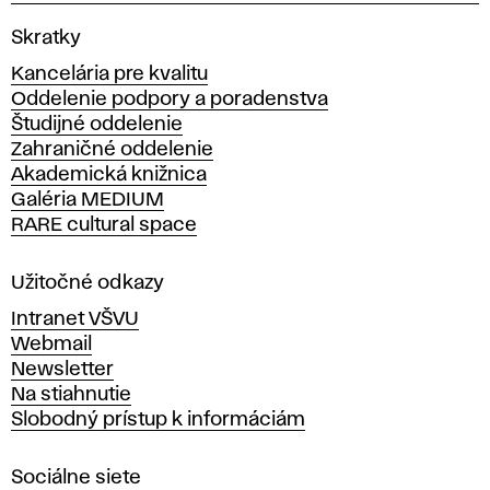
V
Skratky
y
Kancelária pre kvalitu
s
Oddelenie podpory a poradenstva
o
Študijné oddelenie
k
Zahraničné oddelenie
á
Akademická knižnica
š
Galéria MEDIUM
k
RARE cultural space
o
l
a
Užitočné odkazy
v
Intranet VŠVU
ý
Webmail
t
Newsletter
v
Na stiahnutie
a
Slobodný prístup k informáciám
r
n
Sociálne siete
ý