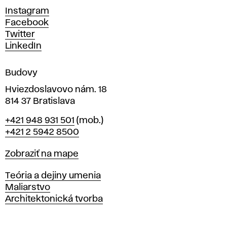
c
Instagram
h
Facebook
u
Twitter
m
LinkedIn
e
n
Budovy
í
v
Hviezdoslavovo nám. 18
814 37 Bratislava
B
Telefón
+421 948 931 501
(mob.)
r
+421 2 5942 8500
a
t
Mapa
Zobraziť na mape
i
s
Katedry
Teória a dejiny umenia
l
Maliarstvo
a
Architektonická tvorba
v
e