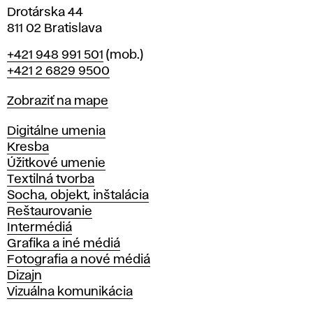
Drotárska 44
811 02 Bratislava
Telefón
+421 948 991 501
(mob.)
+421 2 6829 9500
Mapa
Zobraziť na mape
Katedry
Digitálne umenia
Kresba
Úžitkové umenie
Textilná tvorba
Socha, objekt, inštalácia
Reštaurovanie
Intermédiá
Grafika a iné médiá
Fotografia a nové médiá
Dizajn
Vizuálna komunikácia