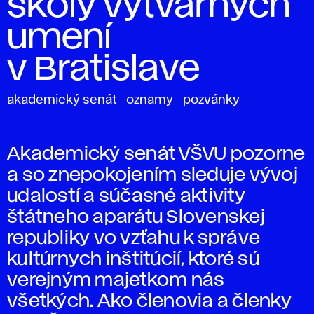
školy výtvarných
umení
v Bratislave
akademický senát
oznamy
pozvánky
Akademický senát VŠVU pozorne
a so znepokojením sleduje vývoj
udalostí a súčasné aktivity
štátneho aparátu Slovenskej
republiky vo vzťahu k správe
kultúrnych inštitúcií, ktoré sú
verejným majetkom nás
všetkých. Ako členovia a členky