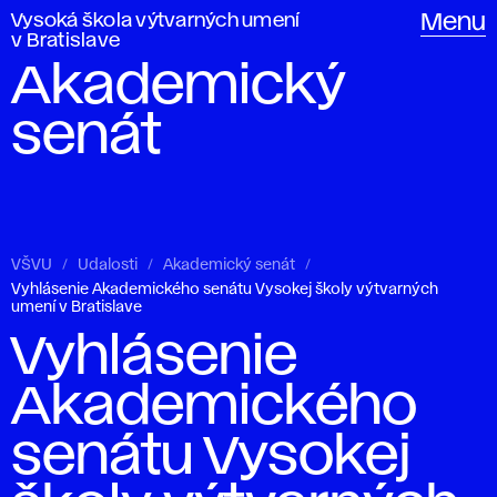
Vysoká škola výtvarných umení
Menu
v Bratislave
Akademický
senát
VŠVU
Udalosti
Akademický senát
Vyhlásenie Akademického senátu Vysokej školy výtvarných
umení v Bratislave
Vyhlásenie
Akademického
senátu Vysokej