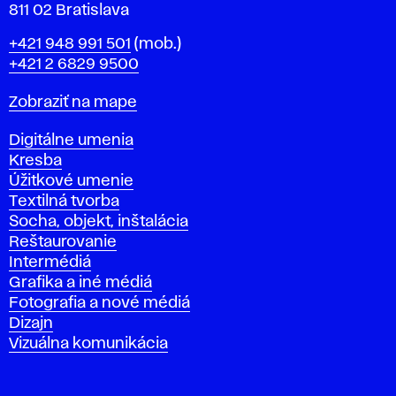
811 02 Bratislava
Telefón
+421 948 991 501
(mob.)
+421 2 6829 9500
Mapa
Zobraziť na mape
Katedry
Digitálne umenia
Kresba
Úžitkové umenie
Textilná tvorba
Socha, objekt, inštalácia
Reštaurovanie
Intermédiá
Grafika a iné médiá
Fotografia a nové médiá
Dizajn
Vizuálna komunikácia