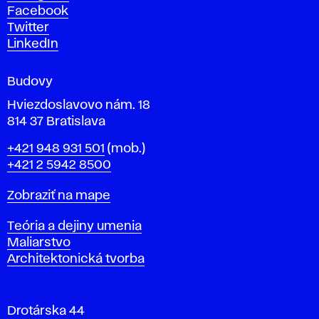
h
Facebook
u
Twitter
m
LinkedIn
e
n
Budovy
í
v
Hviezdoslavovo nám. 18
814 37 Bratislava
B
Telefón
+421 948 931 501
(mob.)
r
+421 2 5942 8500
a
t
Mapa
Zobraziť na mape
i
s
Katedry
Teória a dejiny umenia
l
Maliarstvo
a
Architektonická tvorba
v
e
Drotárska 44