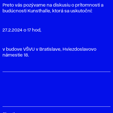
Preto vás pozývame na diskusiu o prítomnosti a
budúcnosti Kunsthalle, ktorá sa uskutoční:
27.2.2024 o 17 hod,
v budove VŠVU v Bratislave, Hviezdoslavovo
námestie 18.
V