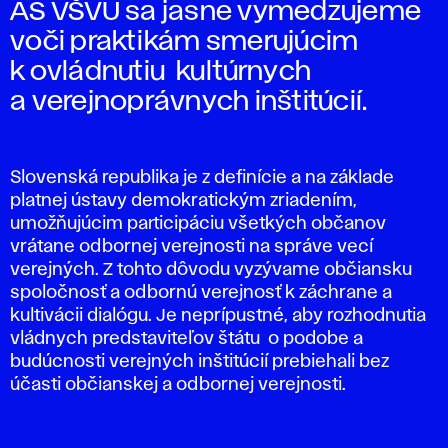
AS VŠVU sa jasne vymedzujeme
voči praktikám smerujúcim
k ovládnutiu kultúrnych
a verejnoprávnych inštitúcií.
Slovenská republika je z definície a na základe
platnej ústavy demokratickým zriadením,
umožňujúcim participáciu všetkých občanov
vrátane odbornej verejnosti na správe vecí
verejných. Z tohto dôvodu vyzývame občiansku
spoločnosť a odbornú verejnosť k záchrane a
kultivácii dialógu. Je neprípustné, aby rozhodnutia
vládnych predstaviteľov štátu o podobe a
budúcnosti verejných inštitúcií prebiehali bez
účasti občianskej a odbornej verejnosti.