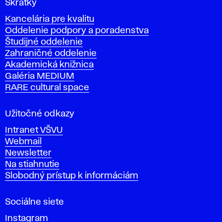
Skratky
y
Kancelária pre kvalitu
s
Oddelenie podpory a poradenstva
o
Študijné oddelenie
k
Zahraničné oddelenie
á
Akademická knižnica
š
Galéria MEDIUM
k
RARE cultural space
o
l
a
Užitočné odkazy
v
Intranet VŠVU
ý
Webmail
t
Newsletter
v
Na stiahnutie
a
Slobodný prístup k informáciám
r
n
Sociálne siete
ý
c
Instagram