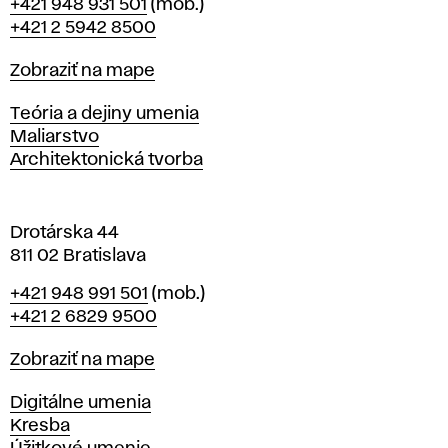
Telefón
+421 948 931 501
(mob.)
r
+421 2 5942 8500
a
t
Mapa
Zobraziť na mape
i
s
Katedry
Teória a dejiny umenia
l
Maliarstvo
a
Architektonická tvorba
v
e
Drotárska 44
811 02 Bratislava
Telefón
+421 948 991 501
(mob.)
+421 2 6829 9500
Mapa
Zobraziť na mape
Katedry
Digitálne umenia
Kresba