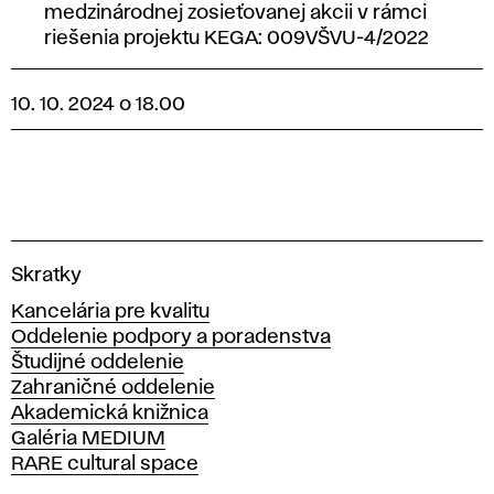
medzinárodnej zosieťovanej akcii v rámci
riešenia projektu KEGA: 009VŠVU-4/2022
10. 10. 2024 o 18.00
V
Skratky
y
Kancelária pre kvalitu
s
Oddelenie podpory a poradenstva
o
Študijné oddelenie
k
Zahraničné oddelenie
á
Akademická knižnica
š
Galéria MEDIUM
k
RARE cultural space
o
l