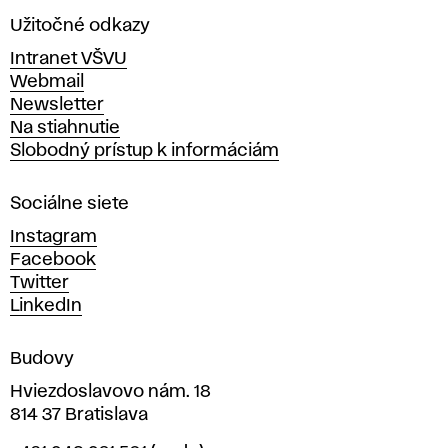
a
Užitočné odkazy
v
Intranet VŠVU
ý
Webmail
t
Newsletter
v
Na stiahnutie
a
Slobodný prístup k informáciám
r
n
Sociálne siete
ý
c
Instagram
h
Facebook
u
Twitter
m
LinkedIn
e
n
Budovy
í
v
Hviezdoslavovo nám. 18
814 37 Bratislava
B