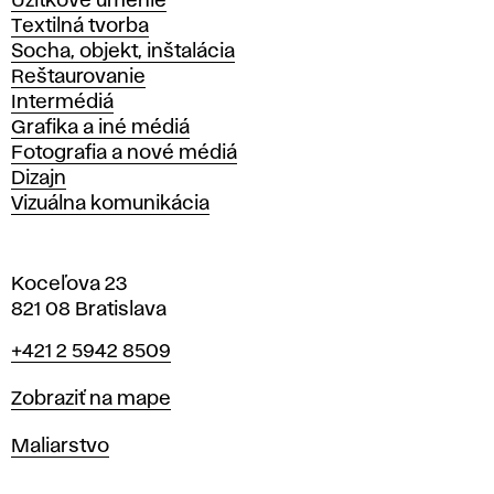
Úžitkové umenie
Textilná tvorba
Socha, objekt, inštalácia
Reštaurovanie
Intermédiá
Grafika a iné médiá
Fotografia a nové médiá
Dizajn
Vizuálna komunikácia
Koceľova 23
821 08 Bratislava
Telefón
+421 2 5942 8509
Mapa
Zobraziť na mape
Katedry
Maliarstvo