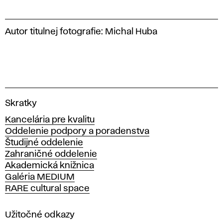
Autor titulnej fotografie: Michal Huba
V
Skratky
y
Kancelária pre kvalitu
s
Oddelenie podpory a poradenstva
o
Študijné oddelenie
k
Zahraničné oddelenie
á
Akademická knižnica
š
Galéria MEDIUM
k
RARE cultural space
o
l
a
Užitočné odkazy