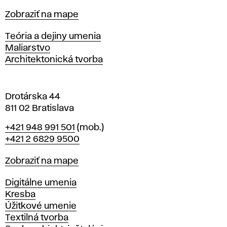
t
Mapa
Zobraziť na mape
i
s
Katedry
Teória a dejiny umenia
l
Maliarstvo
a
Architektonická tvorba
v
e
Drotárska 44
811 02 Bratislava
Telefón
+421 948 991 501
(mob.)
+421 2 6829 9500
Mapa
Zobraziť na mape
Katedry
Digitálne umenia
Kresba
Úžitkové umenie
Textilná tvorba