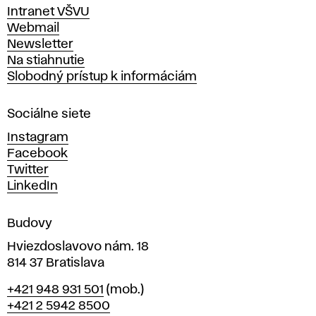
v
Intranet VŠVU
ý
Webmail
t
Newsletter
v
Na stiahnutie
a
Slobodný prístup k informáciám
r
n
Sociálne siete
ý
c
Instagram
h
Facebook
u
Twitter
m
LinkedIn
e
n
Budovy
í
v
Hviezdoslavovo nám. 18
814 37 Bratislava
B
Telefón
+421 948 931 501
(mob.)
r
+421 2 5942 8500
a