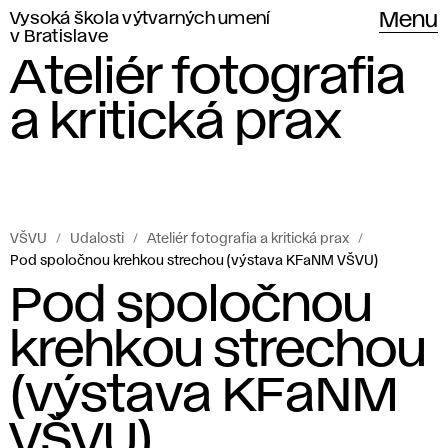
Vysoká škola výtvarných umení
Menu
v Bratislave
Ateliér fotografia
a kritická prax
VŠVU
Udalosti
Ateliér fotografia a kritická prax
Pod spoločnou krehkou strechou (výstava KFaNM VŠVU)
Pod spoločnou
krehkou strechou
(výstava KFaNM
VŠVU)