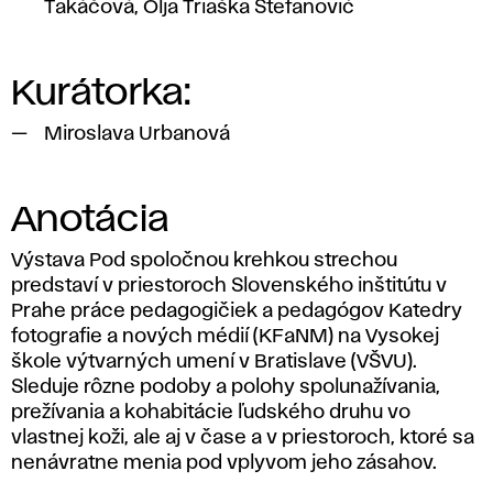
Takáčová, Olja Triaška Stefanović
Kurátorka:
Miroslava Urbanová
Anotácia
Výstava
Pod spoločnou krehkou strechou
predstaví v priestoroch Slovenského inštitútu v
Prahe práce pedagogičiek a pedagógov Katedry
fotografie a nových médií (KFaNM) na Vysokej
škole výtvarných umení v Bratislave (VŠVU).
Sleduje rôzne podoby a polohy spolunažívania,
prežívania a kohabitácie ľudského druhu vo
vlastnej koži, ale aj v čase a v priestoroch, ktoré sa
nenávratne menia pod vplyvom jeho zásahov.