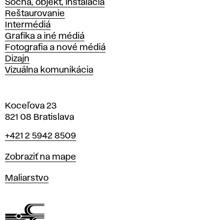
Socha, objekt, inštalácia
Reštaurovanie
Intermédiá
Grafika a iné médiá
Fotografia a nové médiá
Dizajn
Vizuálna komunikácia
Koceľova 23
821 08 Bratislava
Telefón
+421 2 5942 8509
Mapa
Zobraziť na mape
Katedry
Maliarstvo