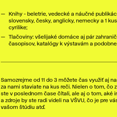
Knihy - beletrie, vedecké a náučné publikáci
slovensky, česky, anglicky, nemecky a 1 kus
cyrilike;
Tlačoviny: všelijaké domáce aj pár zahrani
časopisov, katalógy k výstavám a podobne
Samozrejme od 11 do 3 môžete čas využiť aj na 
za nami staviate na kus reči. Nielen o tom, čo
ste v poslednom čase čítali, ale aj o tom, aké 
a zdroje by ste radi videli na VŠVU, čo je pre v
vašom štúdiu atď.