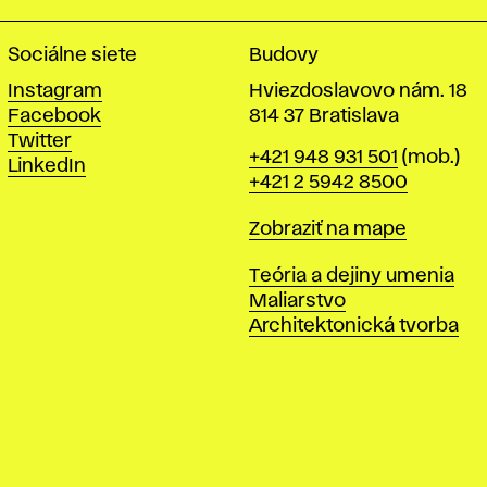
Sociálne siete
Budovy
Instagram
Hviezdoslavovo nám. 18
Facebook
814 37 Bratislava
Twitter
Telefón
+421 948 931 501
(mob.)
LinkedIn
+421 2 5942 8500
Mapa
Zobraziť na mape
Katedry
Teória a dejiny umenia
Maliarstvo
Architektonická tvorba