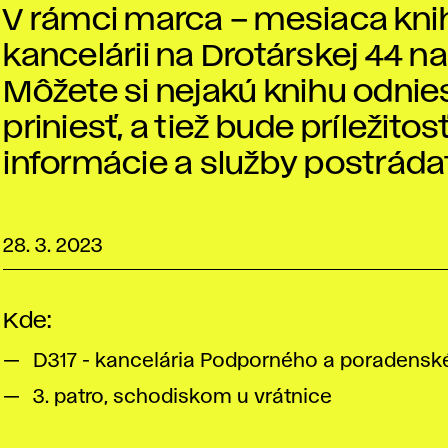
V rámci marca – mesiaca knih
kancelárii na Drotárskej 44 
Môžete si nejakú knihu odnie
priniesť, a tiež bude príležito
informácie a služby postráda
28. 3. 2023
Kde:
D317 - kancelária Podporného a poradensk
3. patro, schodiskom u vrátnice