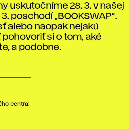
y uskutočníme 28. 3. v našej
na 3. poschodí „BOOKSWAP“.
sť alebo naopak nejakú
sť pohovoriť si o tom, aké
te, a podobne.
ého centra;