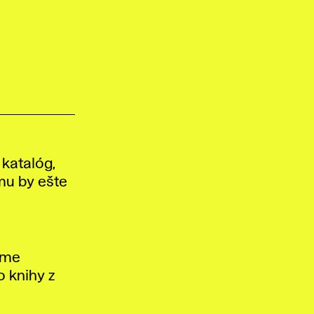
 katalóg,
mu by ešte
sme
o knihy z