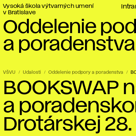
Vysoká škola výtvarných umení
Intr
v Bratislave
Oddelenie po
a poradenstva
VŠVU
Udalosti
Oddelenie podpory a poradenstva
BO
BOOKSWAP n
a poradensko
Drotárskej 28.