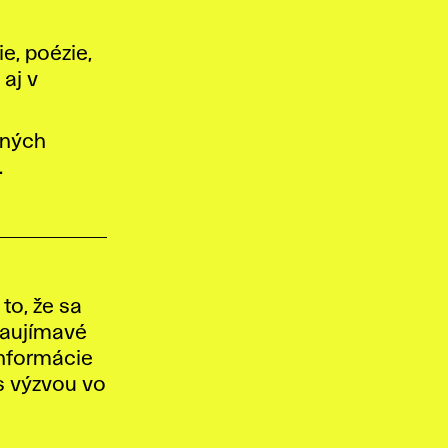
e, poézie,
 aj v
čných
.
to, že sa
 zaujímavé
informácie
ás výzvou vo