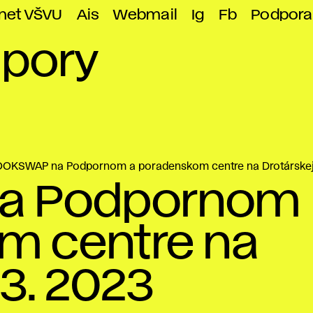
anet VŠVU
Ais
Webmail
Ig
Fb
Podpora
dpory
OKSWAP na Podpornom a poradenskom centre na Drotárskej 
a Podpornom
m centre na
 3. 2023