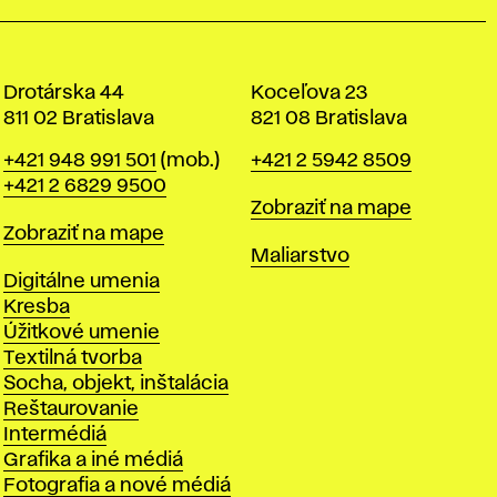
Drotárska 44
Koceľova 23
811 02 Bratislava
821 08 Bratislava
Telefón
Telefón
+421 948 991 501
(mob.)
+421 2 5942 8509
+421 2 6829 9500
Mapa
Zobraziť na mape
Mapa
Zobraziť na mape
Katedry
Maliarstvo
Katedry
Digitálne umenia
Kresba
Úžitkové umenie
Textilná tvorba
Socha, objekt, inštalácia
Reštaurovanie
Intermédiá
Grafika a iné médiá
Fotografia a nové médiá