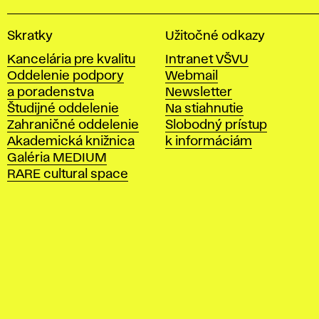
V
Skratky
Užitočné odkazy
y
Kancelária pre kvalitu
Intranet VŠVU
s
Oddelenie podpory
Webmail
o
a poradenstva
Newsletter
k
Študijné oddelenie
Na stiahnutie
á
Zahraničné oddelenie
Slobodný prístup
š
Akademická knižnica
k informáciám
k
Galéria MEDIUM
o
RARE cultural space
l
a
v
ý
t
v
a
r
n