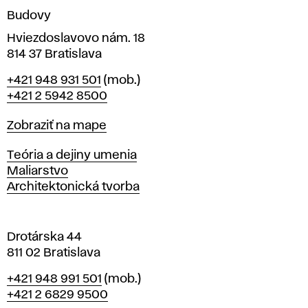
n
Budovy
í
v
Hviezdoslavovo nám. 18
814 37 Bratislava
B
Telefón
+421 948 931 501
(mob.)
r
+421 2 5942 8500
a
t
Mapa
Zobraziť na mape
i
s
Katedry
Teória a dejiny umenia
l
Maliarstvo
a
Architektonická tvorba
v
e
Drotárska 44
811 02 Bratislava
Telefón
+421 948 991 501
(mob.)
+421 2 6829 9500