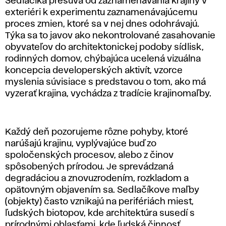
Sedlačíka presúva od zaznamenávania krajiny v
exteriéri k experimentu zaznamenávajúcemu
proces zmien, ktoré sa v nej dnes odohrávajú.
Týka sa to javov ako nekontrolované zasahovanie
obyvateľov do architektonickej podoby sídlisk,
rodinných domov, chýbajúca ucelená vizuálna
koncepcia developerských aktivít, vzorce
myslenia súvisiace s predstavou o tom, ako má
vyzerať krajina, vychádza z tradície krajinomaľby.
Každý deň pozorujeme rôzne pohyby, ktoré
narúšajú krajinu, vyplývajúce buď zo
spoločenských procesov, alebo z činov
spôsobených prírodou. Je sprevádzaná
degradáciou a znovuzrodením, rozkladom a
opätovným objavením sa. Sedlačíkove maľby
(objekty) často vznikajú na perifériách miest,
ľudských biotopov, kde architektúra susedí s
prírodnými oblasťami, kde ľudská činnosť