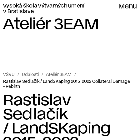
Vysoká škola výtvarných umení
Menu
v Bratislave
Ateliér 3EAM
VŠVU
Udalosti
Ateliér 3EAM
Rastislav Sedlačík / LandSKaping 2015_2022 Collateral Damage
- Rebirth
Rastislav
Sedlačík
/ LandSKaping