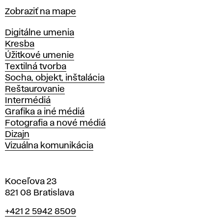
Mapa
Zobraziť na mape
Katedry
Digitálne umenia
Kresba
Úžitkové umenie
Textilná tvorba
Socha, objekt, inštalácia
Reštaurovanie
Intermédiá
Grafika a iné médiá
Fotografia a nové médiá
Dizajn
Vizuálna komunikácia
Koceľova 23
821 08 Bratislava
Telefón
+421 2 5942 8509