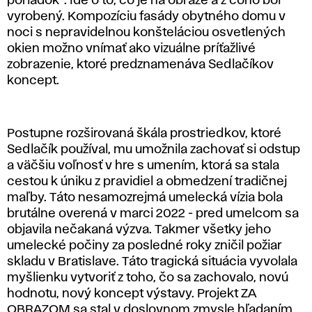
poriadok“. Ide o to, čo je na obraze a z čoho bol
vyrobený. Kompozíciu fasády obytného domu v
noci s nepravidelnou konšteláciou osvetlených
okien možno vnímať ako vizuálne príťažlivé
zobrazenie, ktoré predznamenáva Sedlačíkov
koncept.
Postupne rozširovaná škála prostriedkov, ktoré
Sedlačík používal, mu umožnila zachovať si odstup
a väčšiu voľnosť v hre s umením, ktorá sa stala
cestou k úniku z pravidiel a obmedzení tradičnej
maľby. Táto nesamozrejmá umelecká vízia bola
brutálne overená v marci 2022 - pred umelcom sa
objavila nečakaná výzva. Takmer všetky jeho
umelecké počiny za posledné roky zničil požiar
skladu v Bratislave. Táto tragická situácia vyvolala
myšlienku vytvoriť z toho, čo sa zachovalo, novú
hodnotu, nový koncept výstavy. Projekt ZA
OBRAZOM sa stal v doslovnom zmysle hľadaním