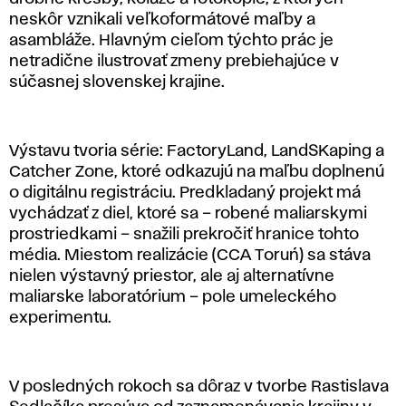
neskôr vznikali veľkoformátové maľby a
asambláže. Hlavným cieľom týchto prác je
netradične ilustrovať zmeny prebiehajúce v
súčasnej slovenskej krajine.
Výstavu tvoria série: FactoryLand, LandSKaping a
Catcher Zone, ktoré odkazujú na maľbu doplnenú
o digitálnu registráciu. Predkladaný projekt má
vychádzať z diel, ktoré sa – robené maliarskymi
prostriedkami – snažili prekročiť hranice tohto
média. Miestom realizácie (CCA Toruń) sa stáva
nielen výstavný priestor, ale aj alternatívne
maliarske laboratórium – pole umeleckého
experimentu.
V posledných rokoch sa dôraz v tvorbe Rastislava