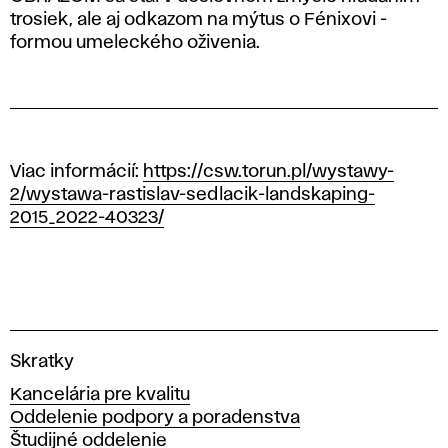
trosiek, ale aj odkazom na mýtus o Fénixovi -
formou umeleckého oživenia.
Viac informácií:
https://csw.torun.pl/wystawy-
2/wystawa-rastislav-sedlacik-landskaping-
2015_2022-40323/
V
Skratky
y
Kancelária pre kvalitu
s
Oddelenie podpory a poradenstva
o
Študijné oddelenie
k