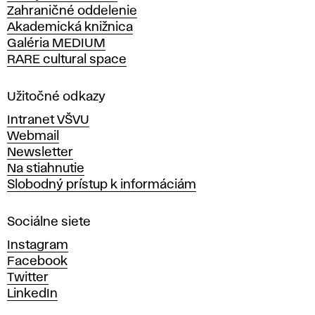
Zahraničné oddelenie
á
Akademická knižnica
š
Galéria MEDIUM
k
RARE cultural space
o
l
a
Užitočné odkazy
v
Intranet VŠVU
ý
Webmail
t
Newsletter
v
Na stiahnutie
a
Slobodný prístup k informáciám
r
n
Sociálne siete
ý
c
Instagram
h
Facebook
u
Twitter
m
LinkedIn
e