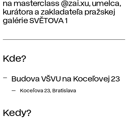
na masterclass @zai.xu, umelca,
kurátora a zakladateľa pražskej
galérie SVĚTOVA 1
Kde?
Budova VŠVU na Koceľovej 23
Koceľova 23, Bratislava
Kedy?