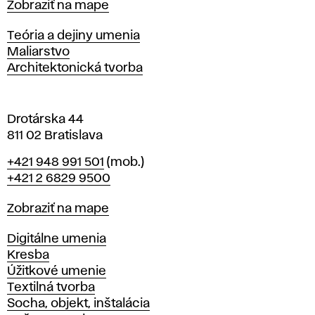
Mapa
Zobraziť na mape
i
s
Katedry
Teória a dejiny umenia
l
Maliarstvo
a
Architektonická tvorba
v
e
Drotárska 44
811 02 Bratislava
Telefón
+421 948 991 501
(mob.)
+421 2 6829 9500
Mapa
Zobraziť na mape
Katedry
Digitálne umenia
Kresba
Úžitkové umenie
Textilná tvorba
Socha, objekt, inštalácia