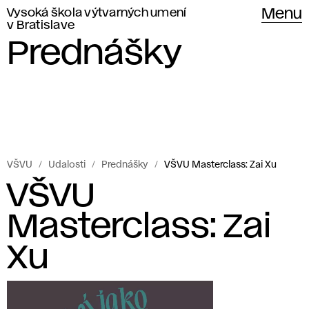
Vysoká škola výtvarných umení
Menu
v Bratislave
Prednášky
VŠVU
Udalosti
Prednášky
VŠVU Masterclass: Zai Xu
VŠVU
Masterclass: Zai
Xu