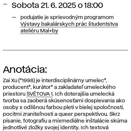
Sobota 21. 6. 2025 o 18:00
podujatie je sprievodným programom
Výstavy bakalárskych prác študentstva
ateliéru Mal+by
Anotácia:
Zai Xu (*1998) je interdisciplinárny umelec*,
producent*, kurátor* a zakladateľ umeleckého
priestoru
SVĚTOVA 1
. Ich doterajšia umelecká
tvorba sa zaoberá skúsenosťami dospievania ako
osoby s odlišnou farbou pleti v bielej spoločnosti,
pocitmi zraniteľnosti a queer perspektívou. Skrz
písanie, fotografiu a mixmediálne inštalácie skúma
jednotlivé zložky svojej identity. Ich textová