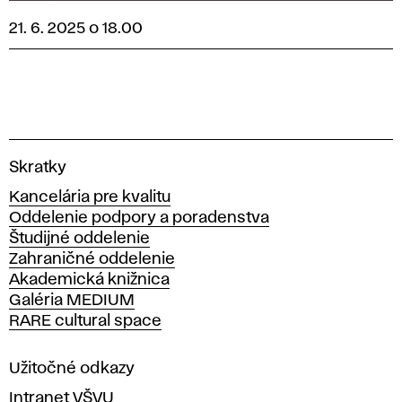
21. 6. 2025 o 18.00
V
Skratky
y
Kancelária pre kvalitu
s
Oddelenie podpory a poradenstva
o
Študijné oddelenie
k
Zahraničné oddelenie
á
Akademická knižnica
š
Galéria MEDIUM
k
RARE cultural space
o
l
a
Užitočné odkazy
v
Intranet VŠVU