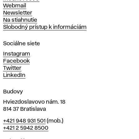
ý
Webmail
t
Newsletter
v
Na stiahnutie
a
Slobodný prístup k informáciám
r
n
Sociálne siete
ý
c
Instagram
h
Facebook
u
Twitter
m
LinkedIn
e
n
Budovy
í
v
Hviezdoslavovo nám. 18
814 37 Bratislava
B
Telefón
+421 948 931 501
(mob.)
r
+421 2 5942 8500
a
t