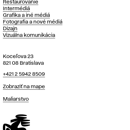
Reštaurovanie
Intermédiá
Grafika a iné médiá
Fotografia a nové médiá
Dizajn
Vizuálna komunikácia
Koceľova 23
821 08 Bratislava
Telefón
+421 2 5942 8509
Mapa
Zobraziť na mape
Katedry
Maliarstvo