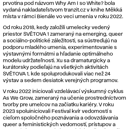
prvotina pod názvom
Why Am I so White?
bola
vydaná nakladateľstvom tranzit.cz v knihe
Měkká
místa
v rámci Bienále vo veci umenia v roku 2022.
Od roku 2018, kedy založili umelecky vedený
priestor SVĚTOVA 1 zameraný na emerging, queer
a sociálno-politické záležitosti, sa sústreďujú na
podporu mladého umenia, experimentovanie s
výstavnými formátmi a hľadanie optimálneho
modelu udržateľnosti. Xu sa dramaturgicky a
kurátorsky podieľajú na všetkých aktivitách
SVĚTOVA 1, kde spoluprodukovali viac než 24
výstav a sedem desiatok verejných programov.
V roku 2022 iniciovali vzdelávací výskumný cyklus
As We Grow
, zameraný na učenie prostredníctvom
tvorby pre umelcov na začiatku kariéry. V roku
2023 spoluiniciovali
Festival kvír vedomostí
s
cieľom spoločného poznávania a odovzdávania
queer a feministických vedomostí, prístupov a