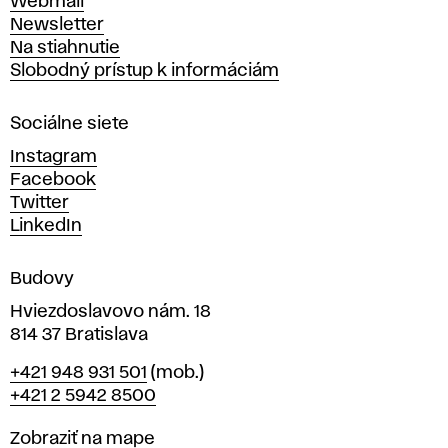
Webmail
t
Newsletter
v
Na stiahnutie
a
Slobodný prístup k informáciám
r
n
Sociálne siete
ý
c
Instagram
h
Facebook
u
Twitter
m
LinkedIn
e
n
Budovy
í
v
Hviezdoslavovo nám. 18
814 37 Bratislava
B
Telefón
+421 948 931 501
(mob.)
r
+421 2 5942 8500
a
t
Mapa
Zobraziť na mape