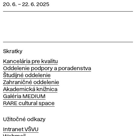
20. 6.
–
22. 6. 2025
V
Skratky
y
Kancelária pre kvalitu
s
Oddelenie podpory a poradenstva
o
Študijné oddelenie
k
Zahraničné oddelenie
á
Akademická knižnica
š
Galéria MEDIUM
k
RARE cultural space
o
l
a
Užitočné odkazy
v
Intranet VŠVU
ý