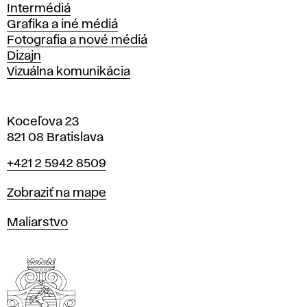
Intermédiá
Grafika a iné médiá
Fotografia a nové médiá
Dizajn
Vizuálna komunikácia
Koceľova 23
821 08 Bratislava
Telefón
+421 2 5942 8509
Mapa
Zobraziť na mape
Katedry
Maliarstvo