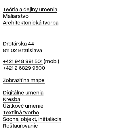
i
s
Katedry
Teória a dejiny umenia
l
Maliarstvo
a
Architektonická tvorba
v
e
Drotárska 44
811 02 Bratislava
Telefón
+421 948 991 501
(mob.)
+421 2 6829 9500
Mapa
Zobraziť na mape
Katedry
Digitálne umenia
Kresba
Úžitkové umenie
Textilná tvorba
Socha, objekt, inštalácia
Reštaurovanie