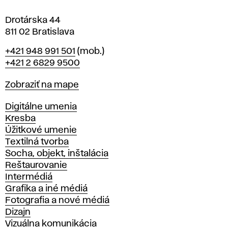
e
Drotárska 44
811 02 Bratislava
Telefón
+421 948 991 501
(mob.)
+421 2 6829 9500
Mapa
Zobraziť na mape
Katedry
Digitálne umenia
Kresba
Úžitkové umenie
Textilná tvorba
Socha, objekt, inštalácia
Reštaurovanie
Intermédiá
Grafika a iné médiá
Fotografia a nové médiá
Dizajn
Vizuálna komunikácia