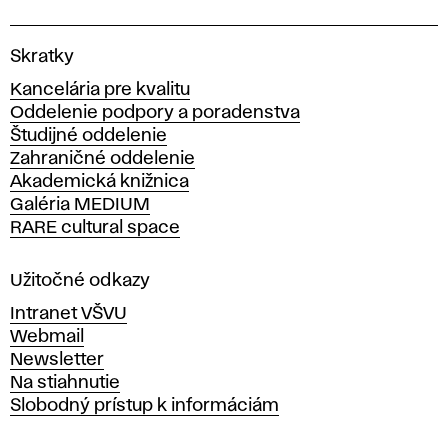
V
Skratky
y
Kancelária pre kvalitu
s
Oddelenie podpory a poradenstva
o
Študijné oddelenie
k
Zahraničné oddelenie
á
Akademická knižnica
š
Galéria MEDIUM
k
RARE cultural space
o
l
a
Užitočné odkazy
v
Intranet VŠVU
ý
Webmail
t
Newsletter
v
Na stiahnutie
a
Slobodný prístup k informáciám
r
n