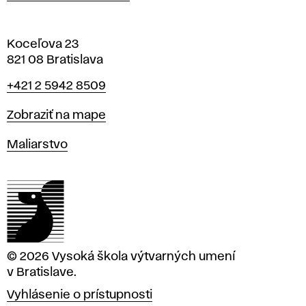
Koceľova 23
821 08 Bratislava
Telefón
+421 2 5942 8509
Mapa
Zobraziť na mape
Katedry
Maliarstvo
© 2026 Vysoká škola výtvarných umení
v Bratislave.
Vyhlásenie o prístupnosti