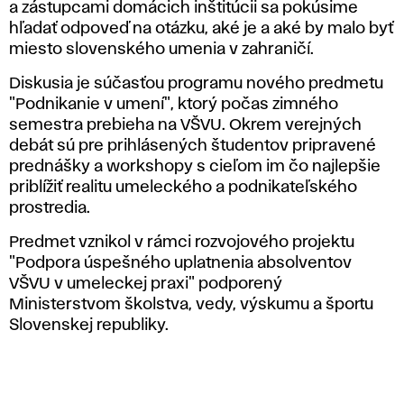
a zástupcami domácich inštitúcii sa pokúsime
hľadať odpoveď na otázku, aké je a aké by malo byť
miesto slovenského umenia v zahraničí.
Diskusia je súčasťou programu nového predmetu
"Podnikanie v umení", ktorý počas zimného
semestra prebieha na VŠVU. Okrem verejných
debát sú pre prihlásených študentov pripravené
prednášky a workshopy s cieľom im čo najlepšie
priblížiť realitu umeleckého a podnikateľského
prostredia.
Predmet vznikol v rámci rozvojového projektu
"Podpora úspešného uplatnenia absolventov
VŠVU v umeleckej praxi" podporený
Ministerstvom školstva, vedy, výskumu a športu
Slovenskej republiky.