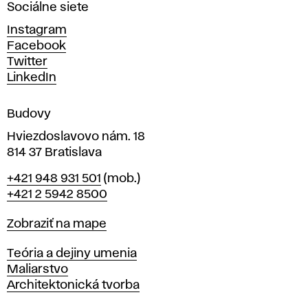
Sociálne siete
ý
c
Instagram
h
Facebook
u
Twitter
m
LinkedIn
e
n
Budovy
í
v
Hviezdoslavovo nám. 18
814 37 Bratislava
B
Telefón
+421 948 931 501
(mob.)
r
+421 2 5942 8500
a
t
Mapa
Zobraziť na mape
i
s
Katedry
Teória a dejiny umenia
l
Maliarstvo
a
Architektonická tvorba
v