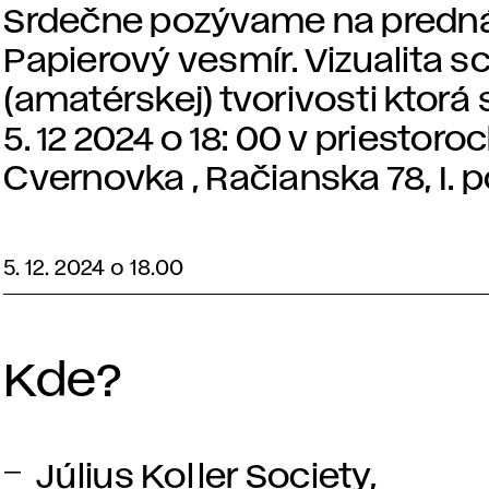
Srdečne pozývame na predná
Papierový vesmír. Vizualita sci
(amatérskej) tvorivosti ktorá
5. 12 2024 o 18: 00 v priestoro
Cvernovka , Račianska 78, I.
5. 12. 2024 o 18.00
Kde?
Július Koller Society,