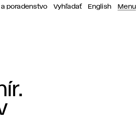
 a poradenstvo
Vyhľadať
English
Menu
ír.
v