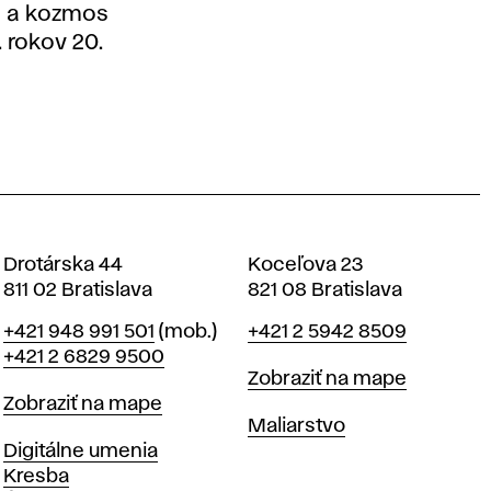
a a kozmos
. rokov 20.
Drotárska 44
Koceľova 23
811 02 Bratislava
821 08 Bratislava
Telefón
Telefón
+421 948 991 501
(mob.)
+421 2 5942 8509
+421 2 6829 9500
Mapa
Zobraziť na mape
Mapa
Zobraziť na mape
Katedry
Maliarstvo
Katedry
Digitálne umenia
Kresba