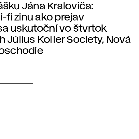
šku Jána Kraloviča:
-fi zinu ako prejav
 sa uskutoční vo štvrtok
ch Július Koller Society, Nová
 poschodie