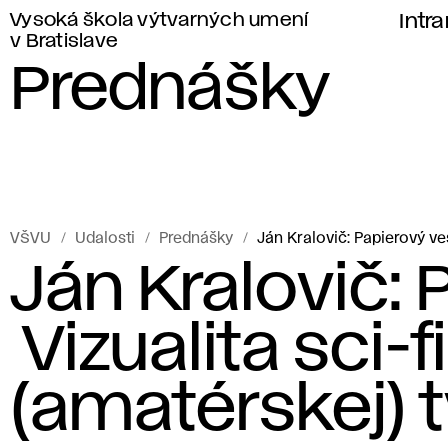
Vysoká škola výtvarných umení
Intr
v Bratislave
Prednášky
VŠVU
Udalosti
Prednášky
Ján Kralovič: Papierový ves
Ján Kralovič: 
Vizualita sci-f
(amatérskej) t