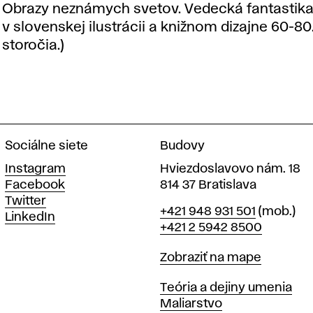
Obrazy neznámych svetov. Vedecká fantastik
v slovenskej ilustrácii a knižnom dizajne 60-80
storočia.)
Sociálne siete
Budovy
Instagram
Hviezdoslavovo nám. 18
Facebook
814 37 Bratislava
Twitter
Telefón
+421 948 931 501
(mob.)
LinkedIn
+421 2 5942 8500
Mapa
Zobraziť na mape
Katedry
Teória a dejiny umenia
Maliarstvo