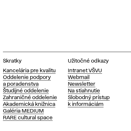
V
Skratky
Užitočné odkazy
y
Kancelária pre kvalitu
Intranet VŠVU
s
Oddelenie podpory
Webmail
o
a poradenstva
Newsletter
k
Študijné oddelenie
Na stiahnutie
á
Zahraničné oddelenie
Slobodný prístup
š
Akademická knižnica
k informáciám
k
Galéria MEDIUM
o
RARE cultural space
l
a