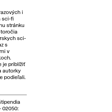
razových i
sci-fi
nu stránku
storočia
skych sci-
az s
ami v
koch.
e priblížiť
a autorky
 podieľali.
štipendia
– 02050: