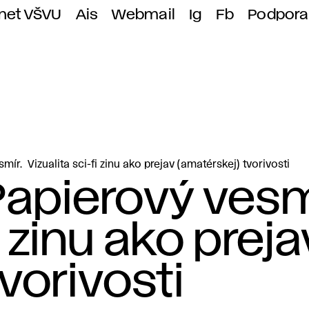
anet VŠVU
Ais
Webmail
Ig
Fb
Podpora
mír. Vizualita sci-fi zinu ako prejav (amatérskej) tvorivosti
Papierový vesm
i zinu ako preja
vorivosti