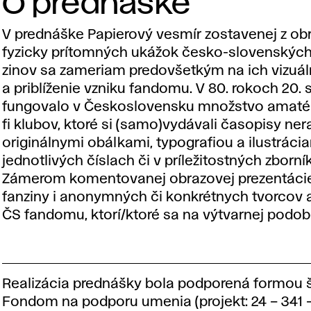
O prednáške
V prednáške
Papierový vesmír
zostavenej z ob
fyzicky prítomných ukážok česko-slovenských 
zinov sa zameriam predovšetkým na ich vizuál
a priblíženie vzniku fandomu. V 80. rokoch 20. 
fungovalo v Československu množstvo amatér
fi klubov, ktoré si (samo)vydávali časopisy ner
originálnymi obálkami, typografiou a ilustráci
jednotlivých číslach či v príležitostných zborní
Zámerom komentovanej obrazovej prezentácie j
fanziny i anonymných či konkrétnych tvorcov 
ČS fandomu, ktorí/ktoré sa na výtvarnej podobe
Realizácia prednášky bola podporená formou 
Fondom na podporu umenia (projekt: 24 – 341 