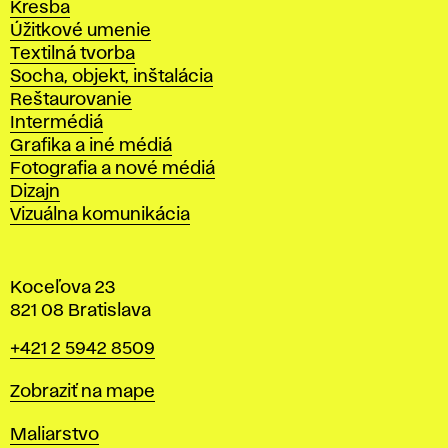
Kresba
Úžitkové umenie
Textilná tvorba
Socha, objekt, inštalácia
Reštaurovanie
Intermédiá
Grafika a iné médiá
Fotografia a nové médiá
Dizajn
Vizuálna komunikácia
Koceľova 23
821 08 Bratislava
Telefón
+421 2 5942 8509
Mapa
Zobraziť na mape
Katedry
Maliarstvo