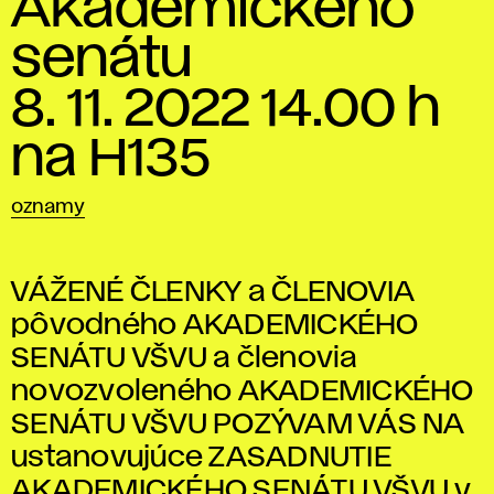
Akademického
senátu
8. 11. 2022 14.00 h
na H135
oznamy
VÁŽENÉ ČLENKY a ČLENOVIA
pôvodného AKADEMICKÉHO
SENÁTU VŠVU a členovia
novozvoleného AKADEMICKÉHO
SENÁTU VŠVU POZÝVAM VÁS NA
ustanovujúce ZASADNUTIE
AKADEMICKÉHO SENÁTU VŠVU v