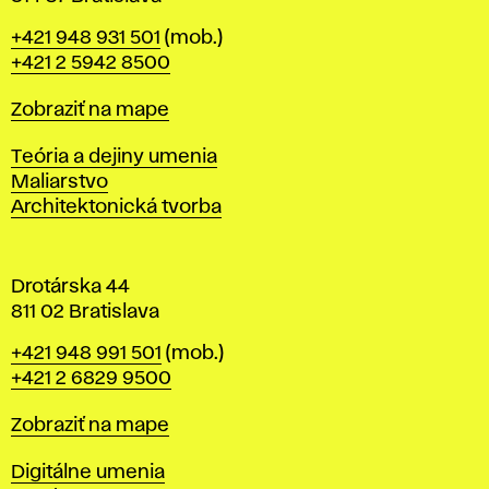
B
Telefón
+421 948 931 501
(mob.)
r
+421 2 5942 8500
a
t
Mapa
Zobraziť na mape
i
s
Katedry
Teória a dejiny umenia
l
Maliarstvo
a
Architektonická tvorba
v
e
Drotárska 44
811 02 Bratislava
Telefón
+421 948 991 501
(mob.)
+421 2 6829 9500
Mapa
Zobraziť na mape
Katedry
Digitálne umenia