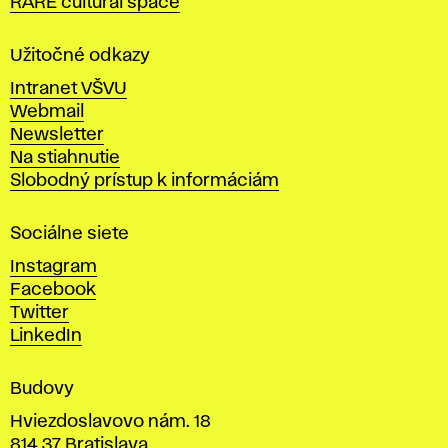
RARE cultural space
o
l
a
Užitočné odkazy
v
Intranet VŠVU
ý
Webmail
t
Newsletter
v
Na stiahnutie
a
Slobodný prístup k informáciám
r
n
Sociálne siete
ý
c
Instagram
h
Facebook
u
Twitter
m
LinkedIn
e
n
Budovy
í
v
Hviezdoslavovo nám. 18
814 37 Bratislava