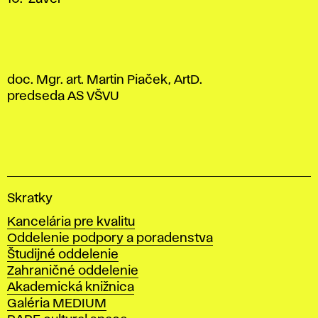
doc. Mgr. art. Martin Piaček, ArtD.
predseda AS VŠVU
V
Skratky
y
Kancelária pre kvalitu
s
Oddelenie podpory a poradenstva
o
Študijné oddelenie
k
Zahraničné oddelenie
á
Akademická knižnica
š
Galéria MEDIUM
k