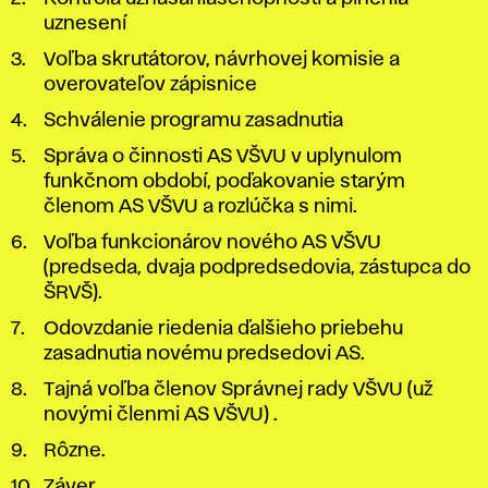
uznesení
Voľba skrutátorov, návrhovej komisie a
overovateľov zápisnice
Schválenie programu zasadnutia
Správa o činnosti AS VŠVU v uplynulom
funkčnom období, poďakovanie starým
členom AS VŠVU a rozlúčka s nimi.
Voľba funkcionárov nového AS VŠVU
(predseda, dvaja podpredsedovia, zástupca do
ŠRVŠ).
Odovzdanie riedenia ďalšieho priebehu
zasadnutia novému predsedovi AS.
Tajná voľba členov Správnej rady VŠVU (už
novými členmi AS VŠVU) .
Rôzne.
Záver