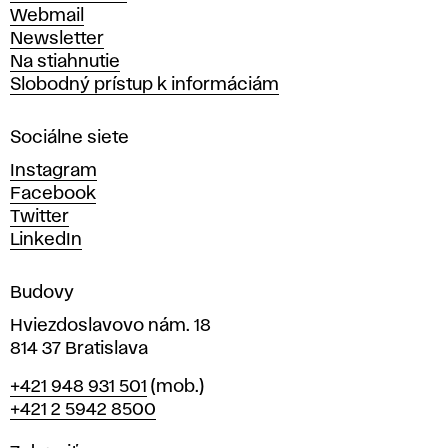
ý
Webmail
t
Newsletter
v
Na stiahnutie
a
Slobodný prístup k informáciám
r
n
Sociálne siete
ý
c
Instagram
h
Facebook
u
Twitter
m
LinkedIn
e
n
Budovy
í
v
Hviezdoslavovo nám. 18
814 37 Bratislava
B
Telefón
+421 948 931 501
(mob.)
r
+421 2 5942 8500
a
t