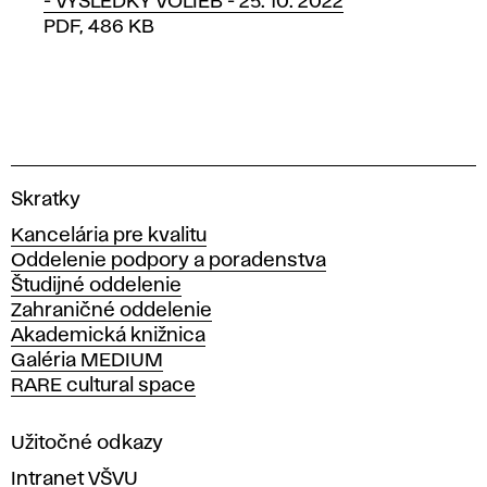
- VÝSLEDKY VOLIEB - 25. 10. 2022
PDF, 486 KB
V
Skratky
y
Kancelária pre kvalitu
s
Oddelenie podpory a poradenstva
o
Študijné oddelenie
k
Zahraničné oddelenie
á
Akademická knižnica
š
Galéria MEDIUM
k
RARE cultural space
o
l
a
Užitočné odkazy
v
Intranet VŠVU