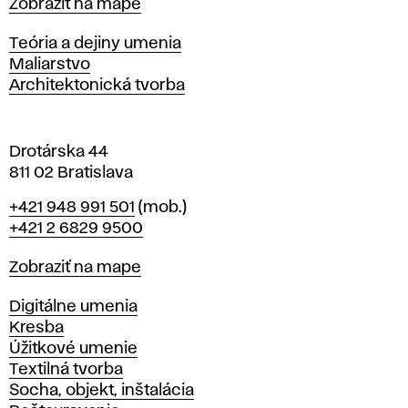
Mapa
Zobraziť na mape
i
s
Katedry
Teória a dejiny umenia
l
Maliarstvo
a
Architektonická tvorba
v
e
Drotárska 44
811 02 Bratislava
Telefón
+421 948 991 501
(mob.)
+421 2 6829 9500
Mapa
Zobraziť na mape
Katedry
Digitálne umenia
Kresba
Úžitkové umenie
Textilná tvorba
Socha, objekt, inštalácia