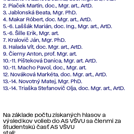
2. Piaček Martin, doc., Mgr. art., ArtD.
3. Jablonská Beata, Mgr. PhD.
4. Makar Róbert, doc. Mgr. art., ArtD.
5.-6. Laššák Marián, doc. Ing., Mgr. art., ArtD.
5.-6. Šille Erik, Mgr. art.
7. Kralovič Ján, Mgr. PhD.
8. Halada Vít, doc. Mgr. art., ArtD.
9. Čierny Anton, prof. Mgr. art.
10.-11. Pišteková Danica, Mgr. art. ArtD.
10.-11. Macho Pavol, doc., Mgr. art.
12. Nováková Markéta, doc. Mgr. art., ArtD.
13.-14. Novotný Matej, Mgr. PhD.
13.-14. Triaška Stefanovič Olja, doc. Mgr. art., ArtD.
Na základe počtu získaných hlasov a
výsledkov volieb do AS VŠVU sa členmi za
študentskú časť AS VŠVU
stali: