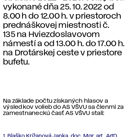
vykonané dňa 25. 10. 2022 od
8.00 h do 12.00 h. v priestoroch
prednáškovej miestnosti č.
135 na Hviezdoslavovom
námestí a od 13.00 h. do 17.00 h.
na Drotárskej ceste v priestore
bufetu.
Na základe počtu získaných hlasov a
výsledkov volieb do AS VŠVU sa členmi za
zamestnaneckú časť AS VŠVU stali:
1. Blaško Križanová Janka, doc. Mgr. art., ArtD.