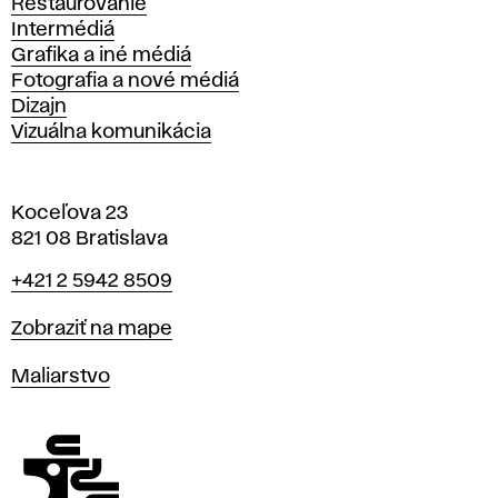
Reštaurovanie
Intermédiá
Grafika a iné médiá
Fotografia a nové médiá
Dizajn
Vizuálna komunikácia
Koceľova 23
821 08 Bratislava
Telefón
+421 2 5942 8509
Mapa
Zobraziť na mape
Katedry
Maliarstvo