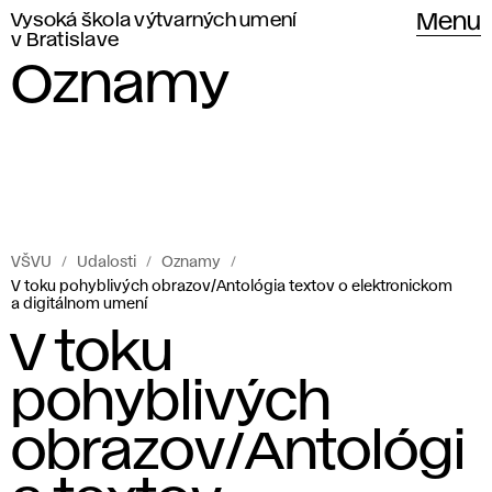
Vysoká škola výtvarných umení
Menu
v Bratislave
Oznamy
VŠVU
Udalosti
Oznamy
V toku pohyblivých obrazov/Antológia textov o elektronickom
a digitálnom umení
V toku
pohyblivých
obrazov/Antológi