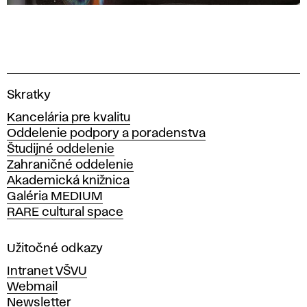
V
Skratky
y
Kancelária pre kvalitu
s
Oddelenie podpory a poradenstva
o
Študijné oddelenie
k
Zahraničné oddelenie
á
Akademická knižnica
š
Galéria MEDIUM
k
RARE cultural space
o
l
a
Užitočné odkazy
v
Intranet VŠVU
ý
Webmail
t
Newsletter