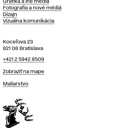
Grafika a iné médiá
Fotografia a nové médiá
Dizajn
Vizuálna komunikácia
Koceľova 23
821 08 Bratislava
Telefón
+421 2 5942 8509
Mapa
Zobraziť na mape
Katedry
Maliarstvo