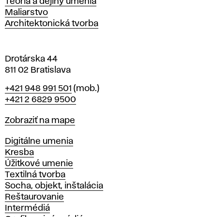
Katedry
Teória a dejiny umenia
l
Maliarstvo
a
Architektonická tvorba
v
e
Drotárska 44
811 02 Bratislava
Telefón
+421 948 991 501
(mob.)
+421 2 6829 9500
Mapa
Zobraziť na mape
Katedry
Digitálne umenia
Kresba
Úžitkové umenie
Textilná tvorba
Socha, objekt, inštalácia
Reštaurovanie
Intermédiá