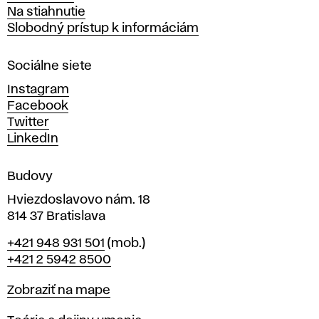
v
Na stiahnutie
a
Slobodný prístup k informáciám
r
n
Sociálne siete
ý
c
Instagram
h
Facebook
u
Twitter
m
LinkedIn
e
n
Budovy
í
v
Hviezdoslavovo nám. 18
814 37 Bratislava
B
Telefón
+421 948 931 501
(mob.)
r
+421 2 5942 8500
a
t
Mapa
Zobraziť na mape
i
s