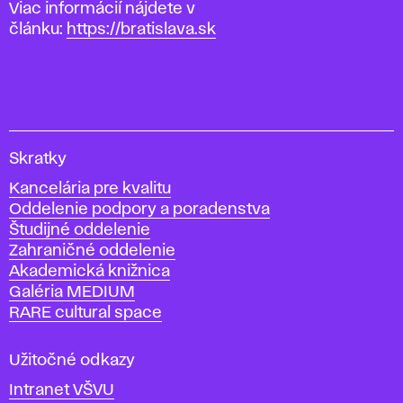
Viac informácií nájdete v
článku:
https://bratislava.sk
V
Skratky
y
Kancelária pre kvalitu
s
Oddelenie podpory a poradenstva
o
Študijné oddelenie
k
Zahraničné oddelenie
á
Akademická knižnica
š
Galéria MEDIUM
k
RARE cultural space
o
l
a
Užitočné odkazy
v
Intranet VŠVU
ý