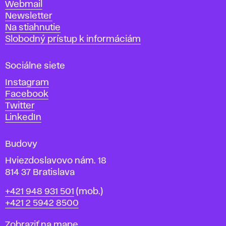
Webmail
t
Newsletter
v
Na stiahnutie
a
Slobodný prístup k informáciám
r
n
Sociálne siete
ý
c
Instagram
h
Facebook
u
Twitter
m
LinkedIn
e
n
Budovy
í
v
Hviezdoslavovo nám. 18
814 37 Bratislava
B
Telefón
+421 948 931 501
(mob.)
r
+421 2 5942 8500
a
t
Mapa
Zobraziť na mape