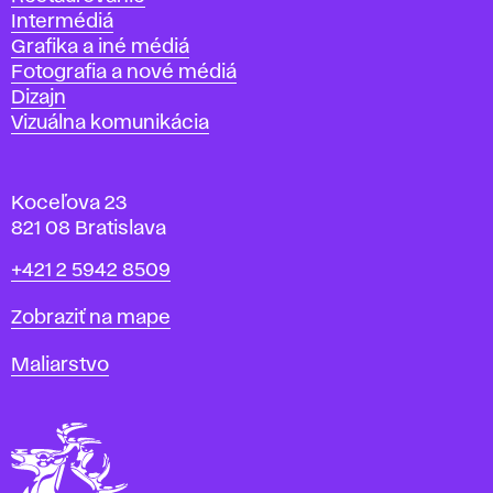
Intermédiá
Grafika a iné médiá
Fotografia a nové médiá
Dizajn
Vizuálna komunikácia
Koceľova 23
821 08 Bratislava
Telefón
+421 2 5942 8509
Mapa
Zobraziť na mape
Katedry
Maliarstvo