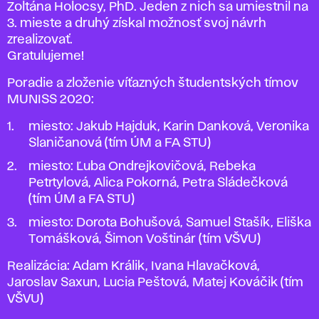
Zoltána Holocsy, PhD. Jeden z nich sa umiestnil na
3. mieste a druhý získal možnosť svoj návrh
zrealizovať.
Gratulujeme!
Poradie a zloženie víťazných študentských tímov
MUNISS 2020:
miesto: Jakub Hajduk, Karin Danková, Veronika
Slaničanová (tím ÚM a FA STU)
miesto: Ľuba Ondrejkovičová, Rebeka
Petrtylová, Alica Pokorná, Petra Sládečková
(tím ÚM a FA STU)
miesto: Dorota Bohušová, Samuel Stašík, Eliška
Tomášková, Šimon Voštinár (tím VŠVU)
Realizácia: Adam Králik, Ivana Hlavačková,
Jaroslav Saxun, Lucia Peštová, Matej Kováčik (tím
VŠVU)