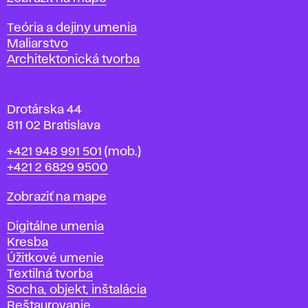
i
s
Katedry
Teória a dejiny umenia
l
Maliarstvo
a
Architektonická tvorba
v
e
Drotárska 44
811 02 Bratislava
Telefón
+421 948 991 501
(mob.)
+421 2 6829 9500
Mapa
Zobraziť na mape
Katedry
Digitálne umenia
Kresba
Úžitkové umenie
Textilná tvorba
Socha, objekt, inštalácia
Reštaurovanie