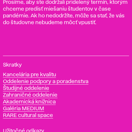
Prosíme, aby ste dodržali pridelený termín, ktorým
chceme predísť miešaniu študentov v čase
pandémie. Ak ho nedodržíte, môže sa stať, že vás
do študovne nebudeme môcť vpustiť.
V
Skratky
y
Kancelária pre kvalitu
s
Oddelenie podpory a poradenstva
o
Študijné oddelenie
k
Zahraničné oddelenie
á
Akademická knižnica
š
Galéria MEDIUM
k
RARE cultural space
o
l
a
Užitočné odkazy