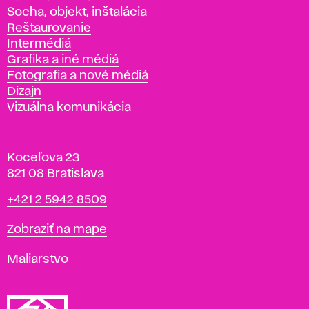
Socha, objekt, inštalácia
Reštaurovanie
Intermédiá
Grafika a iné médiá
Fotografia a nové médiá
Dizajn
Vizuálna komunikácia
Koceľova 23
821 08 Bratislava
Telefón
+421 2 5942 8509
Mapa
Zobraziť na mape
Katedry
Maliarstvo