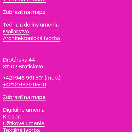
a
t
Mapa
Zobraziť na mape
i
s
Katedry
Teória a dejiny umenia
l
Maliarstvo
a
Architektonická tvorba
v
e
Drotárska 44
811 02 Bratislava
Telefón
+421 948 991 501
(mob.)
+421 2 6829 9500
Mapa
Zobraziť na mape
Katedry
Digitálne umenia
Kresba
Úžitkové umenie
Textilná tvorba