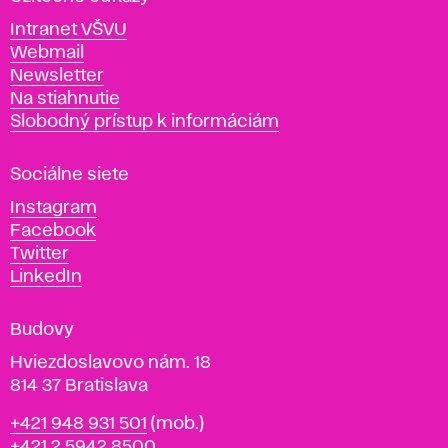
v
Intranet VŠVU
ý
Webmail
t
Newsletter
v
Na stiahnutie
a
Slobodný prístup k informáciám
r
n
Sociálne siete
ý
c
Instagram
h
Facebook
u
Twitter
m
LinkedIn
e
n
Budovy
í
v
Hviezdoslavovo nám. 18
814 37 Bratislava
B
Telefón
+421 948 931 501
(mob.)
r
+421 2 5942 8500