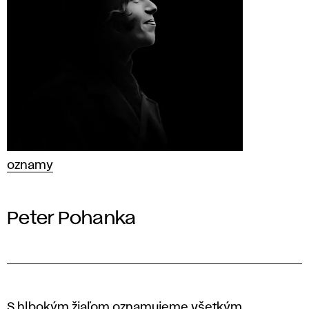
oznamy
Peter Pohanka
S hlbokým žiaľom oznamujeme všetkým