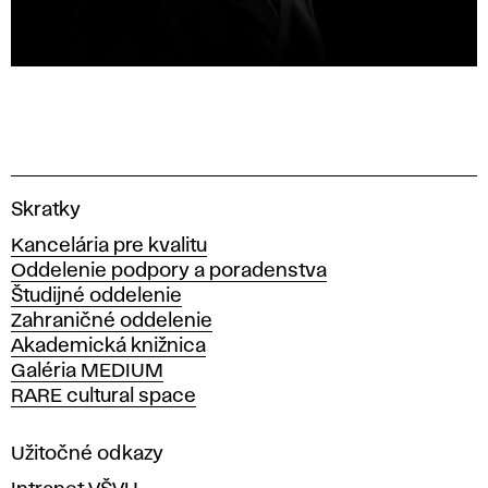
V
Skratky
y
Kancelária pre kvalitu
s
Oddelenie podpory a poradenstva
o
Študijné oddelenie
k
Zahraničné oddelenie
á
Akademická knižnica
š
Galéria MEDIUM
k
RARE cultural space
o
l
a
Užitočné odkazy
v