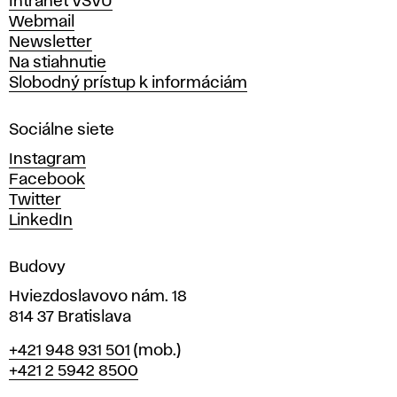
Intranet VŠVU
ý
Webmail
t
Newsletter
v
Na stiahnutie
a
Slobodný prístup k informáciám
r
n
Sociálne siete
ý
c
Instagram
h
Facebook
u
Twitter
m
LinkedIn
e
n
Budovy
í
v
Hviezdoslavovo nám. 18
814 37 Bratislava
B
Telefón
+421 948 931 501
(mob.)
r
+421 2 5942 8500
a