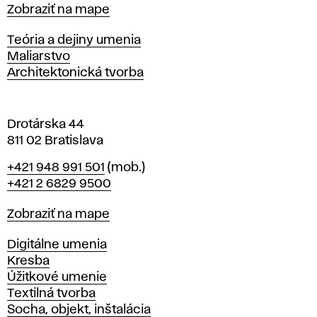
t
Mapa
Zobraziť na mape
i
s
Katedry
Teória a dejiny umenia
l
Maliarstvo
a
Architektonická tvorba
v
e
Drotárska 44
811 02 Bratislava
Telefón
+421 948 991 501
(mob.)
+421 2 6829 9500
Mapa
Zobraziť na mape
Katedry
Digitálne umenia
Kresba
Úžitkové umenie
Textilná tvorba
Socha, objekt, inštalácia