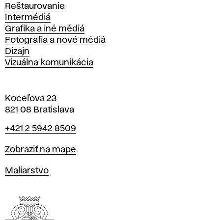
Reštaurovanie
Intermédiá
Grafika a iné médiá
Fotografia a nové médiá
Dizajn
Vizuálna komunikácia
Koceľova 23
821 08 Bratislava
Telefón
+421 2 5942 8509
Mapa
Zobraziť na mape
Katedry
Maliarstvo