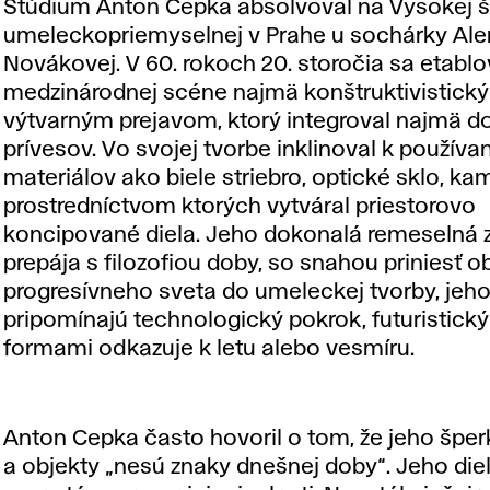
Štúdium Anton Cepka absolvoval na Vysokej š
umeleckopriemyselnej v Prahe u sochárky Ale
Novákovej. V 60. rokoch 20. storočia sa etablo
medzinárodnej scéne najmä konštruktivistick
výtvarným prejavom, ktorý integroval najmä do
prívesov. Vo svojej tvorbe inklinoval k používa
materiálov ako biele striebro, optické sklo, ka
prostredníctvom ktorých vytváral priestorovo
koncipované diela. Jeho dokonalá remeselná 
prepája s filozofiou doby, so snahou priniesť o
progresívneho sveta do umeleckej tvorby, jeho
pripomínajú technologický pokrok, futuristick
formami odkazuje k letu alebo vesmíru.
Anton Cepka často hovoril o tom, že jeho šper
a objekty „nesú znaky dnešnej doby“. Jeho die