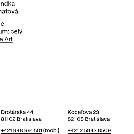
andka
hatová.
me
rum:
celý
e Art
Drotárska 44
Koceľova 23
811 02 Bratislava
821 08 Bratislava
Telefón
Telefón
+421 948 991 501
(mob.)
+421 2 5942 8509