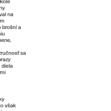
kole
ny
val na
ým
 brošní a
niu
mene,
zručnosť sa
brazy
 diela
ými
ky
lo však