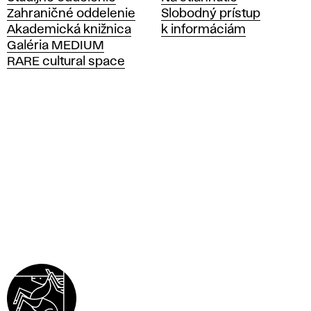
á
Zahraničné oddelenie
Slobodný prístup
š
Akademická knižnica
k informáciám
k
Galéria MEDIUM
o
RARE cultural space
l
a
v
ý
t
v
a
r
n
ý
c
h
u
m
e
n