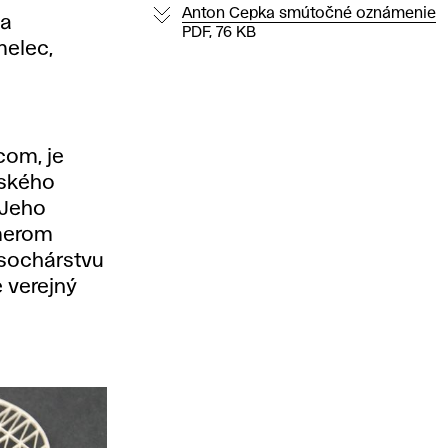
Anton Cepka smútočné oznámenie
ňa
PDF, 76 KB
melec,
com, je
nského
 Jeho
smerom
 sochárstvu
 verejný