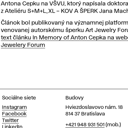
Antona Cepku na VŠVU, ktorý napísala doktor
z Ateliéru S+M+L_XL – KOV A ŠPERK Jana Mac
Článok bol publikovaný na významnej platfor
venovanej autorskému šperku Art Jewelry Fo
text článku In Memory of Anton Cepka na web
Jewelery Forum
Sociálne siete
Budovy
Instagram
Hviezdoslavovo nám. 18
Facebook
814 37 Bratislava
Twitter
Telefón
+421 948 931 501
(mob.)
LinkedIn