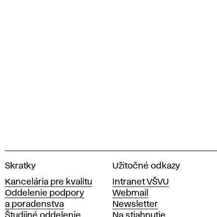
V
Skratky
Užitočné odkazy
y
Kancelária pre kvalitu
Intranet VŠVU
s
Oddelenie podpory
Webmail
o
a poradenstva
Newsletter
k
Študijné oddelenie
Na stiahnutie