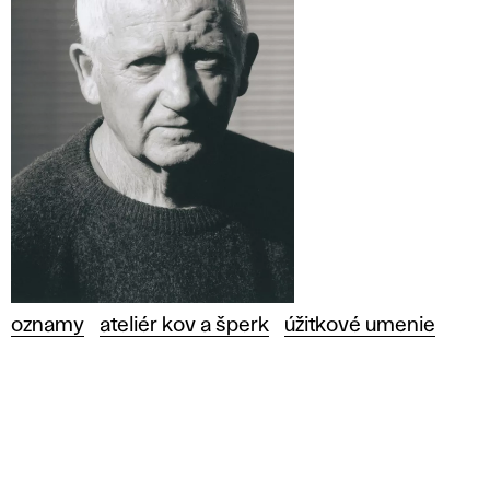
oznamy
ateliér kov a šperk
úžitkové umenie