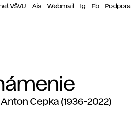
anet VŠVU
Ais
Webmail
Ig
Fb
Podpora
námenie
Anton Cepka (1936-2022)