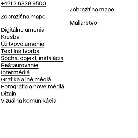
+421 2 6829 9500
Mapa
Zobraziť na mape
Mapa
Zobraziť na mape
Katedry
Maliarstvo
Katedry
Digitálne umenia
Kresba
Úžitkové umenie
Textilná tvorba
Socha, objekt, inštalácia
Reštaurovanie
Intermédiá
Grafika a iné médiá
Fotografia a nové médiá
Dizajn
Vizuálna komunikácia