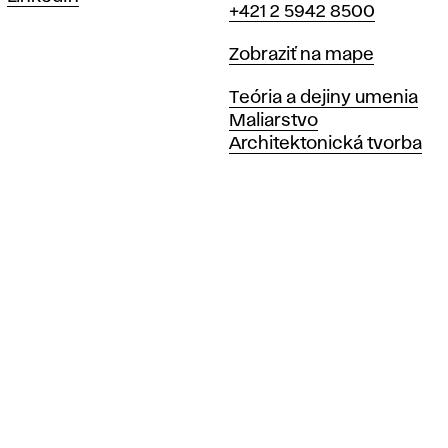
+421 2 5942 8500
Mapa
Zobraziť na mape
Katedry
Teória a dejiny umenia
Maliarstvo
Architektonická tvorba