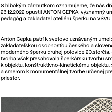
S hlbokým zármutkom oznamujeme, že nás d
26.12.2022 opustil ANTON CEPKA, významný u
pedagóg a zakladateľ ateliéru šperku na VŠVU.
Anton Cepka patrí k svetovo uznávaným umel
zakladateľskou osobnosťou českého a slove
moderného šperku druhej polovice 20.storčia.
tvorba však presahovala šperkársku tvorbu 
k objektu, konštruktívno-kinetickému objektu,
a smerom k monumentálnej tvorbe určenej pre
priestor.