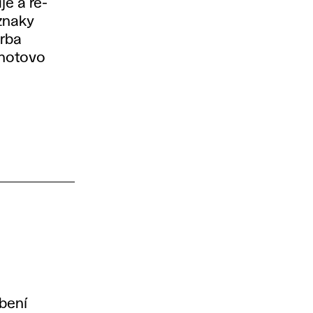
je a re-
 znaky
orba
dnotovo
obení