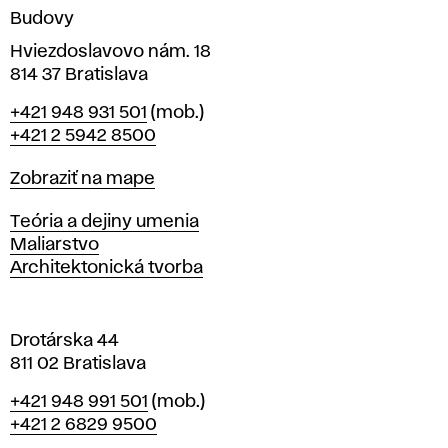
n
Budovy
í
v
Hviezdoslavovo nám. 18
814 37 Bratislava
B
Telefón
+421 948 931 501
(mob.)
r
+421 2 5942 8500
a
t
Mapa
Zobraziť na mape
i
s
Katedry
Teória a dejiny umenia
l
Maliarstvo
a
Architektonická tvorba
v
e
Drotárska 44
811 02 Bratislava
Telefón
+421 948 991 501
(mob.)
+421 2 6829 9500