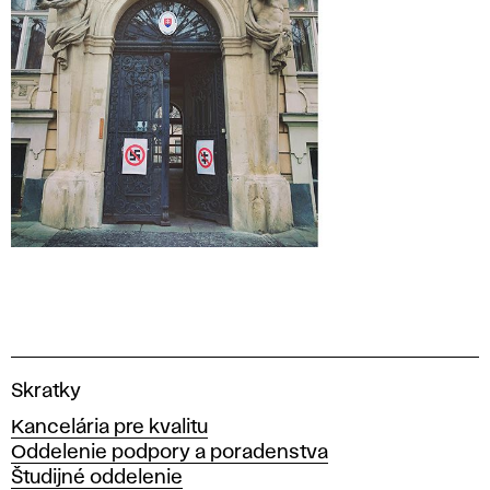
V
Skratky
y
Kancelária pre kvalitu
s
Oddelenie podpory a poradenstva
o
Študijné oddelenie
k