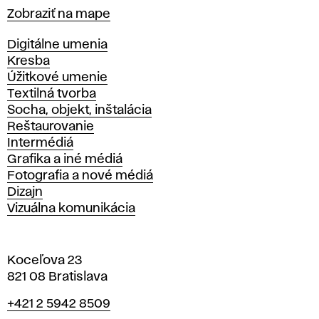
Mapa
Zobraziť na mape
Katedry
Digitálne umenia
Kresba
Úžitkové umenie
Textilná tvorba
Socha, objekt, inštalácia
Reštaurovanie
Intermédiá
Grafika a iné médiá
Fotografia a nové médiá
Dizajn
Vizuálna komunikácia
Koceľova 23
821 08 Bratislava
Telefón
+421 2 5942 8509