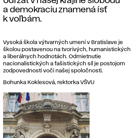
Udržať v našej krajine slobodu
a demokraciu znamená ísť
k voľbám.
Vysoká škola výtvarných umení v Bratislave je
školou postavenou na tvorivých, humanistických
a liberálnych hodnotách. Odmietnutie
nacionalistických a fašistických síl je postojom
zodpovednosti voči našej spoločnosti.
Bohunka Koklesová, rektorka VŠVU