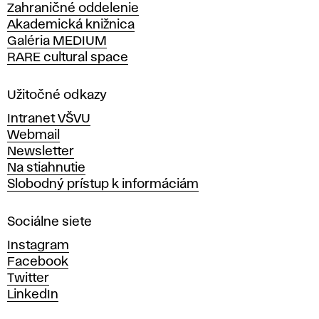
Zahraničné oddelenie
á
Akademická knižnica
š
Galéria MEDIUM
k
RARE cultural space
o
l
a
Užitočné odkazy
v
Intranet VŠVU
ý
Webmail
t
Newsletter
v
Na stiahnutie
a
Slobodný prístup k informáciám
r
n
Sociálne siete
ý
c
Instagram
h
Facebook
u
Twitter
m
LinkedIn
e