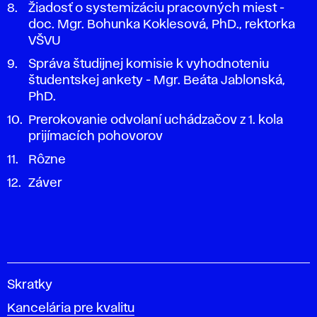
Žiadosť o systemizáciu pracovných miest -
doc. Mgr. Bohunka Koklesová, PhD., rektorka
VŠVU
Správa študijnej komisie k vyhodnoteniu
študentskej ankety - Mgr. Beáta Jablonská,
PhD.
Prerokovanie odvolaní uchádzačov z 1. kola
prijímacích pohovorov
Rôzne
Záver
V
Skratky
y
Kancelária pre kvalitu
s