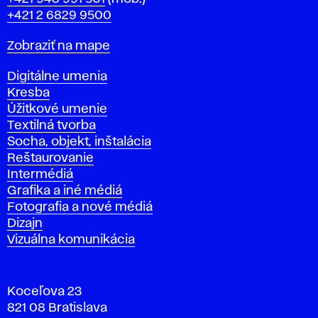
+421 2 6829 9500
Mapa
Zobraziť na mape
Katedry
Digitálne umenia
Kresba
Úžitkové umenie
Textilná tvorba
Socha, objekt, inštalácia
Reštaurovanie
Intermédiá
Grafika a iné médiá
Fotografia a nové médiá
Dizajn
Vizuálna komunikácia
Koceľova 23
821 08 Bratislava