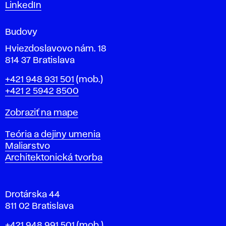
m
LinkedIn
e
n
Budovy
í
v
Hviezdoslavovo nám. 18
814 37 Bratislava
B
Telefón
+421 948 931 501
(mob.)
r
+421 2 5942 8500
a
t
Mapa
Zobraziť na mape
i
s
Katedry
Teória a dejiny umenia
l
Maliarstvo
a
Architektonická tvorba
v
e
Drotárska 44
811 02 Bratislava
Telefón
+421 948 991 501
(mob.)