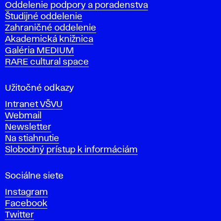
Oddelenie podpory a poradenstva
o
Študijné oddelenie
k
Zahraničné oddelenie
á
Akademická knižnica
š
Galéria MEDIUM
k
RARE cultural space
o
l
a
Užitočné odkazy
v
Intranet VŠVU
ý
Webmail
t
Newsletter
v
Na stiahnutie
a
Slobodný prístup k informáciám
r
n
Sociálne siete
ý
c
Instagram
h
Facebook
u
Twitter