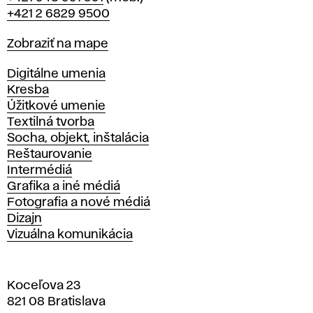
+421 2 6829 9500
Mapa
Zobraziť na mape
Katedry
Digitálne umenia
Kresba
Úžitkové umenie
Textilná tvorba
Socha, objekt, inštalácia
Reštaurovanie
Intermédiá
Grafika a iné médiá
Fotografia a nové médiá
Dizajn
Vizuálna komunikácia
Koceľova 23
821 08 Bratislava