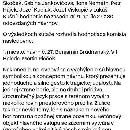
Skoček, Sabina Jankovičová, Ilona Németh, Petr
Hájek, Jozef Kuciak, Jozef Viskupič a Lukáš
Kušnír hodnotila na zasadnutí 21. apríla 27 z 30
odovzdaných návrhov.
O výsledkoch súťaže rozhodla hodnotiaca komisia
nasledovne:
1. miesto: návrh č. 27, Benjamín Brádňanský, Vít
Halada, Martin Piaček
Naklonenie, nerovnováha a vychýlenie sú hlavnou
symbolikou a konceptom návrhu, ktorý prezentuje
jednoduché a silné gesto k tragickej udalosti. Na
jednej strane berie, ale na druhej pridáva.
Zrozumiteľný jazyk práce s terénom vytvára
niekoľko rovín priestorového prežitia. Z ulice
takmer neviditeľný, len s náznakom nového
horizontu na opačnej strane pozemku. Betónový
objekt hlavného vstupu so zázemím vytvára v