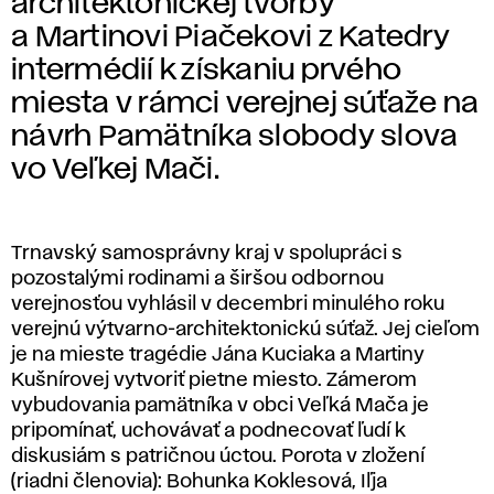
architektonickej tvorby
a Martinovi Piačekovi z Katedry
intermédií k získaniu prvého
miesta v rámci verejnej súťaže na
návrh Pamätníka slobody slova
vo Veľkej Mači.
Trnavský samosprávny kraj v spolupráci s
pozostalými rodinami a širšou odbornou
verejnosťou vyhlásil v decembri minulého roku
verejnú výtvarno-architektonickú súťaž. Jej cieľom
je na mieste tragédie Jána Kuciaka a Martiny
Kušnírovej vytvoriť pietne miesto. Zámerom
vybudovania pamätníka v obci Veľká Mača je
pripomínať, uchovávať a podnecovať ľudí k
diskusiám s patričnou úctou. Porota v zložení
(riadni členovia): Bohunka Koklesová, Iľja