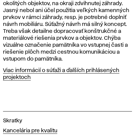
okolitých objektov, na okraji zdvihnutej záhrady.
Jasný nebol ani účel použitia veľkých kamenných
prvkov v rámci záhrady, resp. je potrebné doplniť
návrh mobiliáru. Súťažný návrh má silný koncept.
Treba však detailne dopracovať konštrukčné a
materiálové riešenia prvkov a objektov. Chýba
vizuálne označenie pamätníka vo vstupnej časti a
riešenie plôch medzi cestnou komunikáciou a
vstupom do pamätníka.
Viac informácií o súťaži a ďalších prihlásených
projektoch
V
Skratky
y
Kancelária pre kvalitu
s