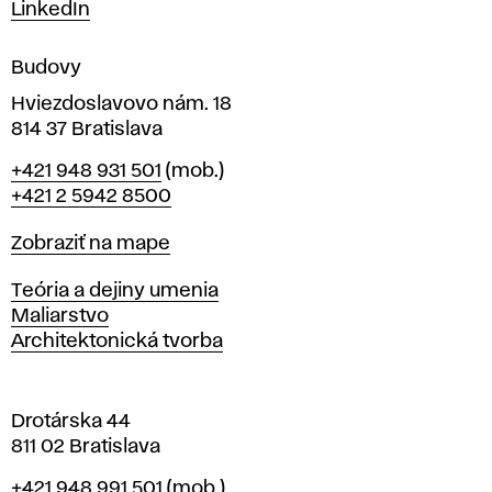
m
LinkedIn
e
n
Budovy
í
v
Hviezdoslavovo nám. 18
814 37 Bratislava
B
Telefón
+421 948 931 501
(mob.)
r
+421 2 5942 8500
a
t
Mapa
Zobraziť na mape
i
s
Katedry
Teória a dejiny umenia
l
Maliarstvo
a
Architektonická tvorba
v
e
Drotárska 44
811 02 Bratislava
Telefón
+421 948 991 501
(mob.)