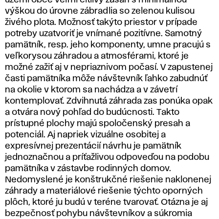
území obce veľmi citlivý zásah s minimálnou
výškou do úrovne zábradlia so zelenou kulisou
živého plota. Možnosť takýto priestor v prípade
potreby uzatvoriť je vnímané pozitívne. Samotný
pamätník, resp. jeho komponenty, umne pracujú s
veľkorysou záhradou a atmosférami, ktoré je
možné zažiť aj v nepriaznivom počasí. V zapustenej
časti pamätníka môže návštevník ľahko zabudnúť
na okolie v ktorom sa nachádza a v závetrí
kontemplovať. Zdvihnutá záhrada zas ponúka opak
a otvára nový pohľad do budúcnosti. Takto
prístupné plochy majú spoločenský presah a
potenciál. Aj napriek vizuálne osobitej a
expresívnej prezentácií návrhu je pamätník
jednoznačnou a príťažlivou odpoveďou na podobu
pamätníka v zástavbe rodinných domov.
Nedomyslené je konštrukčné riešenie naklonenej
záhrady a materiálové riešenie týchto oporných
plôch, ktoré ju budú v teréne tvarovať. Otázna je aj
bezpečnosť pohybu návštevníkov a súkromia