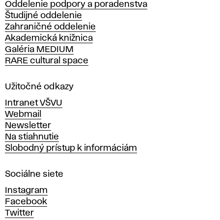
Oddelenie podpory a poradenstva
o
Študijné oddelenie
k
Zahraničné oddelenie
á
Akademická knižnica
š
Galéria MEDIUM
k
RARE cultural space
o
l
a
Užitočné odkazy
v
Intranet VŠVU
ý
Webmail
t
Newsletter
v
Na stiahnutie
a
Slobodný prístup k informáciám
r
n
Sociálne siete
ý
c
Instagram
h
Facebook
u
Twitter