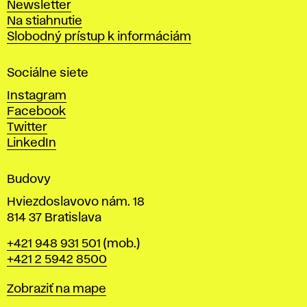
Newsletter
v
Na stiahnutie
a
Slobodný prístup k informáciám
r
n
Sociálne siete
ý
c
Instagram
h
Facebook
u
Twitter
m
LinkedIn
e
n
Budovy
í
v
Hviezdoslavovo nám. 18
814 37 Bratislava
B
Telefón
+421 948 931 501
(mob.)
r
+421 2 5942 8500
a
t
Mapa
Zobraziť na mape
i