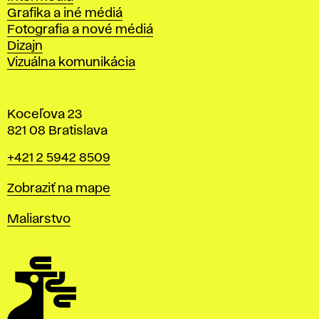
Grafika a iné médiá
Fotografia a nové médiá
Dizajn
Vizuálna komunikácia
Koceľova 23
821 08 Bratislava
Telefón
+421 2 5942 8509
Mapa
Zobraziť na mape
Katedry
Maliarstvo