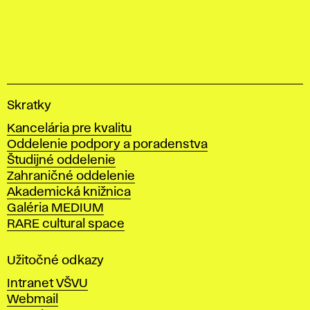
V
Skratky
y
Kancelária pre kvalitu
s
Oddelenie podpory a poradenstva
o
Študijné oddelenie
k
Zahraničné oddelenie
á
Akademická knižnica
š
Galéria MEDIUM
k
RARE cultural space
o
l
a
Užitočné odkazy
v
Intranet VŠVU
ý
Webmail
t