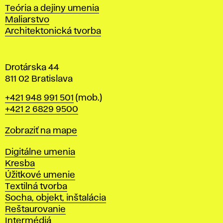
s
Katedry
Teória a dejiny umenia
l
Maliarstvo
a
Architektonická tvorba
v
e
Drotárska 44
811 02 Bratislava
Telefón
+421 948 991 501
(mob.)
+421 2 6829 9500
Mapa
Zobraziť na mape
Katedry
Digitálne umenia
Kresba
Úžitkové umenie
Textilná tvorba
Socha, objekt, inštalácia
Reštaurovanie
Intermédiá