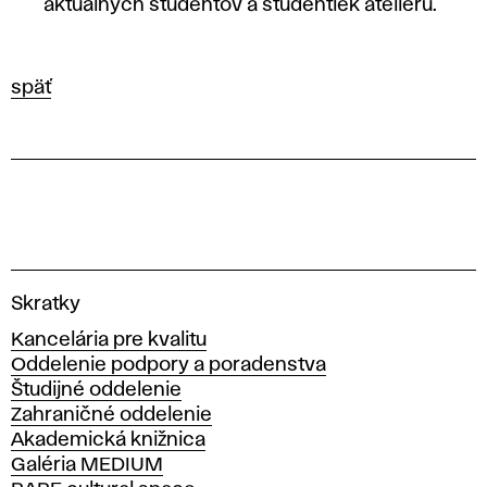
aktuálnych študentov a študentiek ateliéru.
späť
V
Skratky
y
Kancelária pre kvalitu
s
Oddelenie podpory a poradenstva
o
Študijné oddelenie
k
Zahraničné oddelenie
á
Akademická knižnica
š
Galéria MEDIUM
k