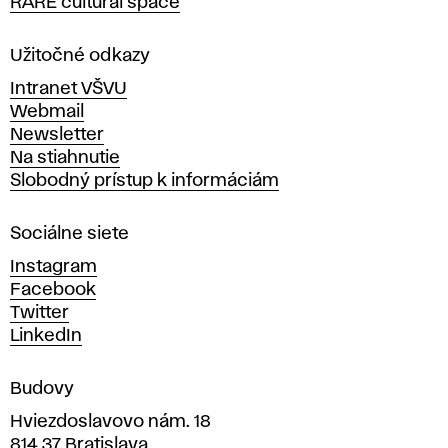
RARE cultural space
o
l
a
Užitočné odkazy
v
Intranet VŠVU
ý
Webmail
t
Newsletter
v
Na stiahnutie
a
Slobodný prístup k informáciám
r
n
Sociálne siete
ý
c
Instagram
h
Facebook
u
Twitter
m
LinkedIn
e
n
Budovy
í
v
Hviezdoslavovo nám. 18
814 37 Bratislava