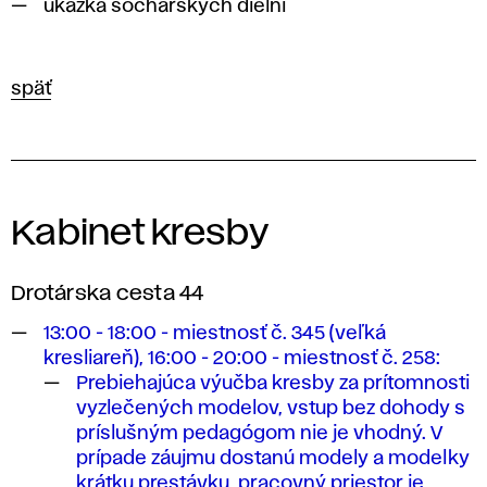
ukážka sochárskych dielní
späť
Kabinet kresby
Drotárska cesta 44
13:00 - 18:00 - miestnosť č. 345 (veľká
kresliareň), 16:00 - 20:00 - miestnosť č. 258:
Prebiehajúca výučba kresby za prítomnosti
vyzlečených modelov, vstup bez dohody s
príslušným pedagógom nie je vhodný. V
prípade záujmu dostanú modely a modelky
krátku prestávku, pracovný priestor je