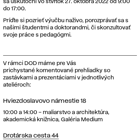
sa uskutoční vo štvrtok 27. októbra 2022 od 9:00
do 17:00.
Príďte si pozrieť výučbu naživo, porozprávať sa s
našimi študentmi a doktorandmi, či skonzultovať
svoje práce s pedagógmi.
V rámci DOD máme pre Vás
prichystané
komentované prehliadky
so
zastávkami a prezentáciami v jednotlivých
ateliéroch:
Hviezdoslavovo námestie 18
10:00 a 14:00 – maliarstvo a architektúra,
akademická knižnica, Galéria Medium
Drotárska cesta 44