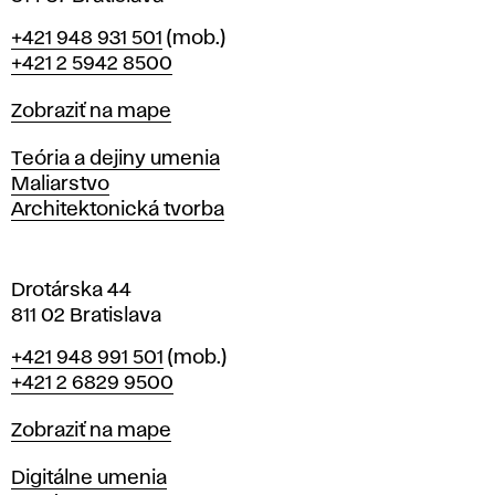
B
Telefón
+421 948 931 501
(mob.)
r
+421 2 5942 8500
a
t
Mapa
Zobraziť na mape
i
s
Katedry
Teória a dejiny umenia
l
Maliarstvo
a
Architektonická tvorba
v
e
Drotárska 44
811 02 Bratislava
Telefón
+421 948 991 501
(mob.)
+421 2 6829 9500
Mapa
Zobraziť na mape
Katedry
Digitálne umenia