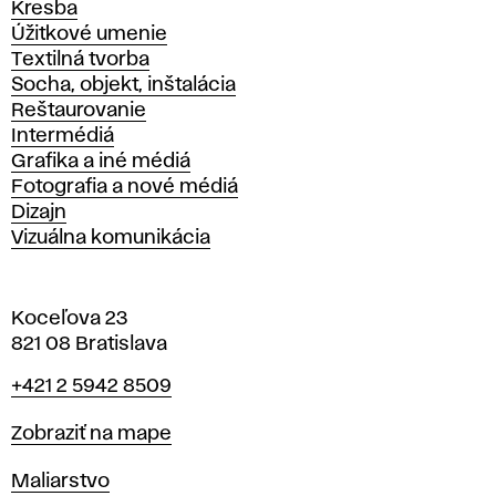
Kresba
Úžitkové umenie
Textilná tvorba
Socha, objekt, inštalácia
Reštaurovanie
Intermédiá
Grafika a iné médiá
Fotografia a nové médiá
Dizajn
Vizuálna komunikácia
Koceľova 23
821 08 Bratislava
Telefón
+421 2 5942 8509
Mapa
Zobraziť na mape
Katedry
Maliarstvo