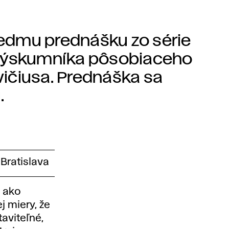
edmu prednášku zo série
 výskumníka pôsobiaceho
ičiusa. Prednáška sa
.
Bratislava
i ako
j miery, že
aviteľné,