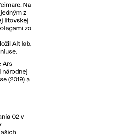
Weimare. Na
l jedným z
j litovskej
kolegami zo
žil Alt lab,
niuse.
e Ars
ej národnej
se (2019) a
nia 02 v
y
našich