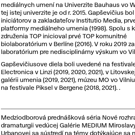
mediálnych umení na Univerzite Bauhaus vo 
tej istej univerzite je od r. 2015. Gapševičius bo
iniciátorov a zakladateľov Institutio Media, prve
platformy mediálneho umenia (1998). Spolu s 
združenia TOP inicioval prvé TOP komunitné
biolaboratórium v Berlíne (2016). V roku 2019 zalo
laboratórium pre nedisciplinárny výskum vo Vil
Gapševičiusove diela boli uvedené na festival
Electronica v Linzi (2019, 2020, 2021), v Litovsk
galérii umenia (2019, 2021), múzeu MO vo Vilniu
na festivale Piksel v Bergene (2018, 2021). .
Medziodborová prednášková séria Nové rozhra
dramaturgii vedúcej Galérie MEDIUM Miroslav
Urbanovej sa sústredí na témy dotýkajúce sa 