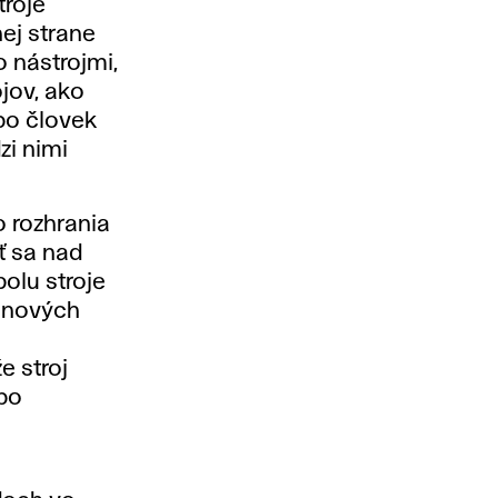
troje
hej strane
 nástrojmi,
jov, ako
ebo človek
zi nimi
o rozhrania
ť sa nad
olu stroje
e nových
e stroj
ebo