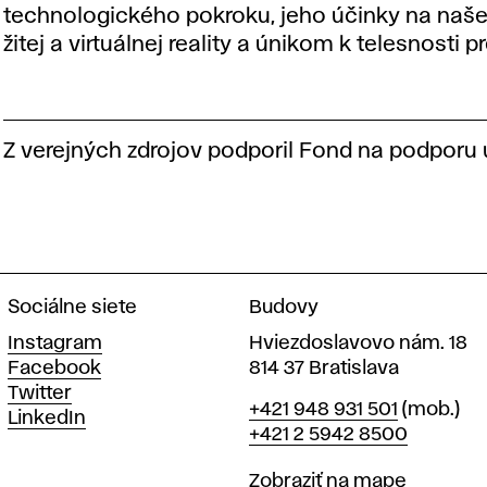
technologického pokroku, jeho účinky na naš
žitej a virtuálnej reality a únikom k telesnosti p
Z verejných zdrojov podporil Fond na podporu
Sociálne siete
Budovy
Instagram
Hviezdoslavovo nám. 18
Facebook
814 37 Bratislava
Twitter
Telefón
+421 948 931 501
(mob.)
LinkedIn
+421 2 5942 8500
Mapa
Zobraziť na mape