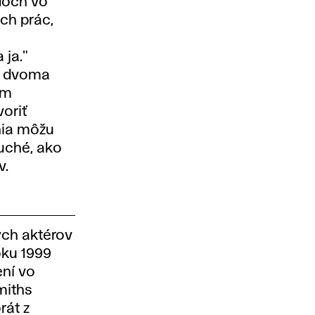
doch vo
ch prác,
 ja."
zi dvoma
ím
oriť
nia môžu
duché, ako
v.
ch aktérov
oku 1999
ní vo
smiths
rát z