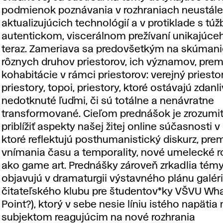
podmienok poznávania v rozhraniach neustále
aktualizujúcich technológií a v protiklade s tú
autentickom, viscerálnom prežívaní unikajúceh
teraz. Zameriava sa predovšetkým na skúmanie
rôznych druhov priestorov, ich významov, prem
kohabitácie v rámci priestorov: verejný priestor
priestory, topoi, priestory, ktoré ostávajú zdanl
nedotknuté ľuďmi, či sú totálne a nenávratne
transformované. Cieľom prednášok je zrozumi
priblížiť aspekty našej žitej online súčasnosti 
ktoré reflektujú posthumanistický diskurz, pr
vnímania času a temporality, nové umelecké r
ako game art. Prednášky zároveň zrkadlia témy
objavujú v dramaturgii výstavného plánu galéri
čitateľského klubu pre študentov*ky VŠVU Wha
Point?), ktorý v sebe nesie líniu istého napätia
subjektom reagujúcim na nové rozhrania