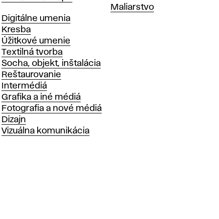
Katedry
Maliarstvo
Katedry
Digitálne umenia
Kresba
Úžitkové umenie
Textilná tvorba
Socha, objekt, inštalácia
Reštaurovanie
Intermédiá
Grafika a iné médiá
Fotografia a nové médiá
Dizajn
Vizuálna komunikácia