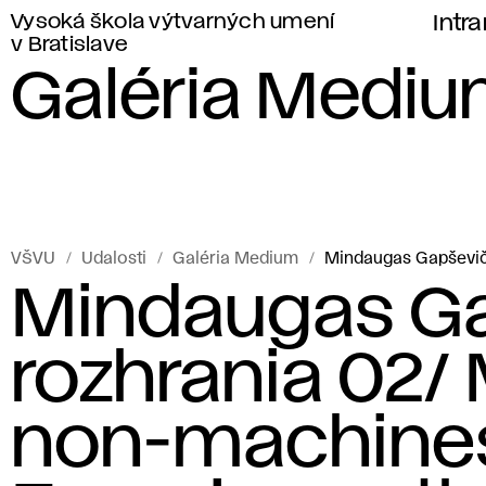
Vysoká škola výtvarných umení
Intr
v Bratislave
Galéria Medi
VŠVU
Udalosti
Galéria Medium
Mindaugas Gapševiči
Mindaugas Ga
rozhrania 02/
non-machines: