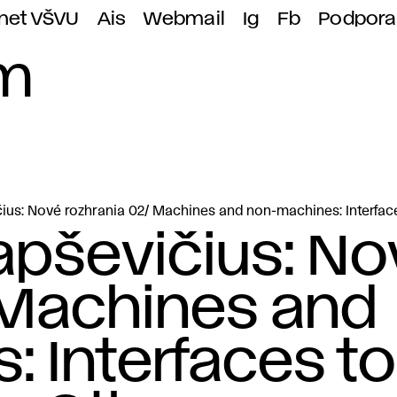
anet VŠVU
Ais
Webmail
Ig
Fb
Podpora
um
us: Nové rozhrania 02/ Machines and non-machines: Interface
pševičius: No
 Machines and
 Interfaces to