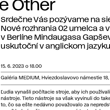
e Other
Srdečne Vás pozývame na si
Nové rozhrania 02 umelca a
v Berlíne Mindaugasa Gapšev
uskutoční v anglickom jazyku
15. 6. 2023 o 18.00
Galéria MEDIUM, Hviezdoslavovo námestie 18, 
Ľudia vynašli počítacie stroje, aby ich používal
nástroje. Tieto nástroje sa však vyvinuli do take
to, čo sa ešte nedávno považovalo za nepredst