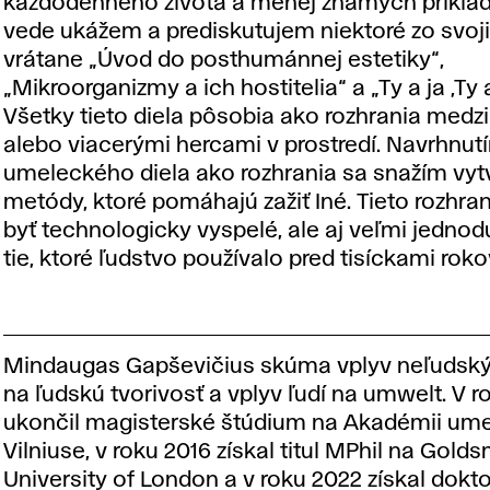
každodenného života a menej známych príkla
vede ukážem a prediskutujem niektoré zo svoji
vrátane „Úvod do posthumánnej estetiky“,
„Mikroorganizmy a ich hostitelia“ a „Ty a ja ,Ty a
Všetky tieto diela pôsobia ako rozhrania med
alebo viacerými hercami v prostredí. Navrhnut
umeleckého diela ako rozhrania sa snažím vytv
metódy, ktoré pomáhajú zažiť Iné. Tieto rozhra
byť technologicky vyspelé, ale aj veľmi jedno
tie, ktoré ľudstvo používalo pred tisíckami roko
Mindaugas Gapševičius skúma vplyv neľudský
na ľudskú tvorivosť a vplyv ľudí na umwelt. V r
ukončil magisterské štúdium na Akadémii ume
Vilniuse, v roku 2016 získal titul MPhil na Gold
University of London a v roku 2022 získal dokto