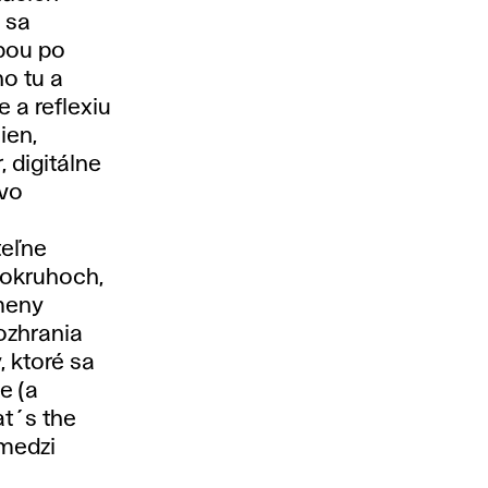
 sa
žbou po
o tu a
 a reflexiu
ien,
, digitálne
ivo
teľne
v okruhoch,
emeny
ozhrania
, ktoré sa
e (a
t´s the
 medzi