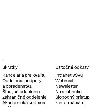
V
Skratky
Užitočné odkazy
y
Kancelária pre kvalitu
Intranet VŠVU
s
Oddelenie podpory
Webmail
o
a poradenstva
Newsletter
k
Študijné oddelenie
Na stiahnutie
á
Zahraničné oddelenie
Slobodný prístup
š
Akademická knižnica
k informáciám
k