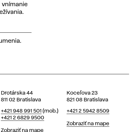
e vnímanie
režívania.
 umenia.
Drotárska 44
Koceľova 23
811 02 Bratislava
821 08 Bratislava
Telefón
Telefón
+421 948 991 501
(mob.)
+421 2 5942 8509
+421 2 6829 9500
Mapa
Zobraziť na mape
Mapa
Zobraziť na mape