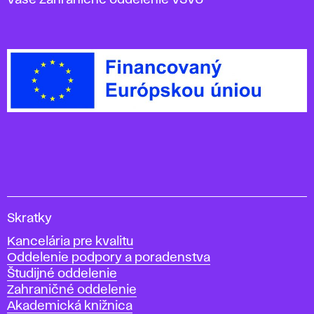
Vaše Zahraničné oddelenie VŠVU
V
Skratky
y
Kancelária pre kvalitu
s
Oddelenie podpory a poradenstva
o
Študijné oddelenie
k
Zahraničné oddelenie
á
Akademická knižnica
š