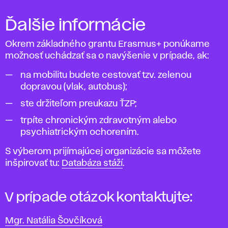
Ďalšie informácie
Okrem základného grantu Erasmus+ ponúkame
možnosť uchádzať sa o navýšenie v prípade, ak:
na mobilitu budete cestovať tzv. zelenou
dopravou (vlak, autobus);
ste držiteľom preukazu ŤZP;
trpíte chronickým zdravotným alebo
psychiatrickým ochorením.
S výberom prijímajúcej organizácie sa môžete
inšpirovať tu:
Databáza stáží
.
V prípade otázok kontaktujte:
Mgr. Natália Šovčíková