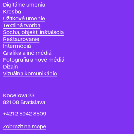
Katedry
Digitálne umenia
Kresba
Úžitkové umenie
Textilná tvorba
Socha, objekt, inštalácia
Reštaurovanie
Intermédiá
Grafika a iné médiá
Fotografia a nové médiá
Dizajn
Vizuálna komunikácia
Koceľova 23
821 08 Bratislava
Telefón
+421 2 5942 8509
Mapa
Zobraziť na mape