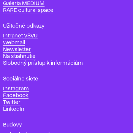
Galéria MEDIUM
k
RARE cultural space
o
l
a
Užitočné odkazy
v
Intranet VŠVU
ý
Webmail
t
Newsletter
v
Na stiahnutie
a
Slobodný prístup k informáciám
r
n
Sociálne siete
ý
c
Instagram
h
Facebook
u
Twitter
m
LinkedIn
e
n
Budovy
í