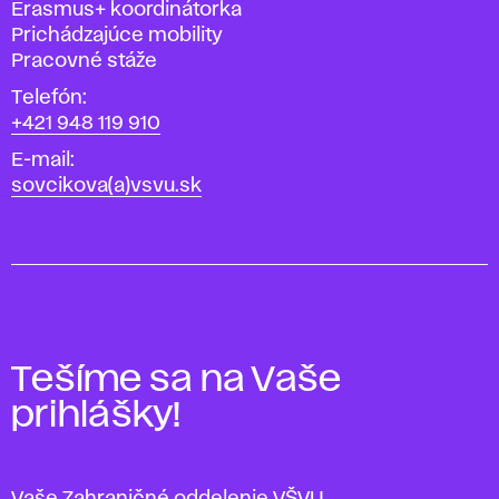
Pozícia
Erasmus+ koordinátorka
Prichádzajúce mobility
Pracovné stáže
Telefón
+421 948 119 910
E-mail
sovcikova(a)vsvu.sk
Tešíme sa na Vaše
prihlášky!