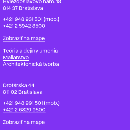
v
Hviezdoslavovo nám. 18
814 37 Bratislava
B
Telefón
+421 948 931 501
(mob.)
r
+421 2 5942 8500
a
t
Mapa
Zobraziť na mape
i
s
Katedry
Teória a dejiny umenia
l
Maliarstvo
a
Architektonická tvorba
v
e
Drotárska 44
811 02 Bratislava
Telefón
+421 948 991 501
(mob.)
+421 2 6829 9500
Mapa
Zobraziť na mape