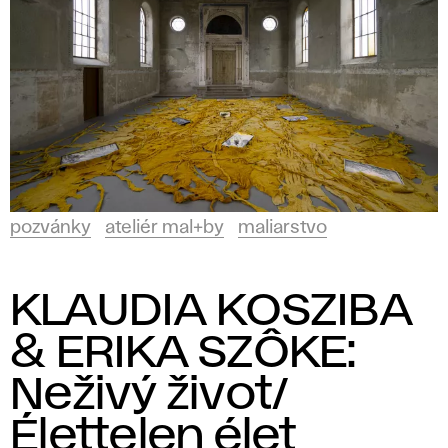
pozvánky
ateliér mal+by
maliarstvo
KLAUDIA KOSZIBA
& ERIKA SZÔKE:
Neživý život/
Élettelen élet