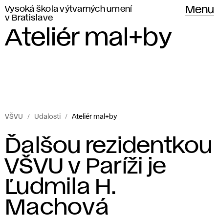
Vysoká škola výtvarných umení
Menu
v Bratislave
Ateliér mal+by
VŠVU
Udalosti
Ateliér mal+by
Udalosti
A
Ďalšou rezidentkou
Vysokej
t
VŠVU v Paríži je
školy
výtvarných
e
Ľudmila H.
umení
l
Machová
v Bratislave.