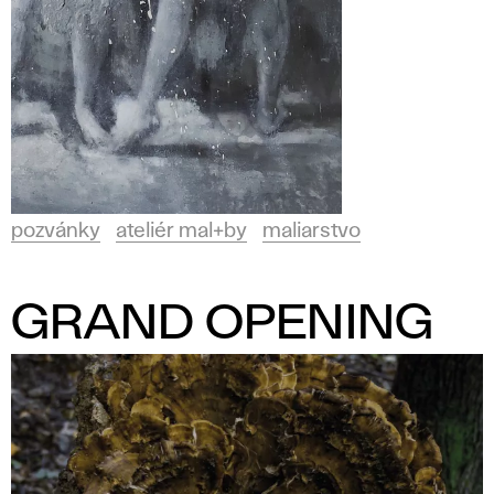
pozvánky
ateliér mal+by
maliarstvo
GRAND OPENING