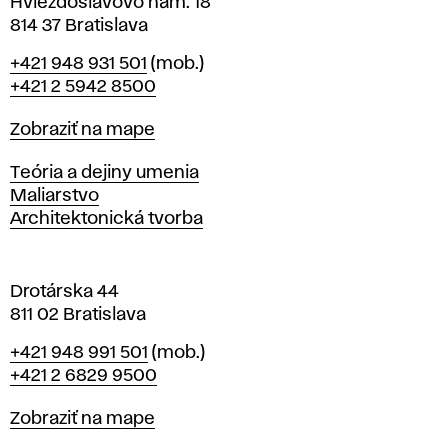
v
Hviezdoslavovo nám. 18
814 37 Bratislava
B
Telefón
+421 948 931 501
(mob.)
r
+421 2 5942 8500
a
t
Mapa
Zobraziť na mape
i
s
Katedry
Teória a dejiny umenia
l
Maliarstvo
a
Architektonická tvorba
v
e
Drotárska 44
811 02 Bratislava
Telefón
+421 948 991 501
(mob.)
+421 2 6829 9500
Mapa
Zobraziť na mape