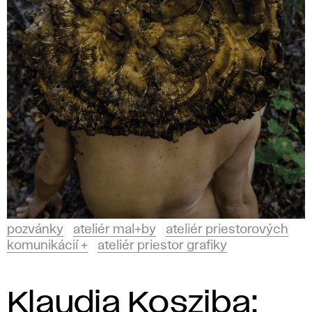
pozvánky
ateliér mal+by
ateliér priestorových
komunikácií +
ateliér priestor grafiky
Klaudia Kosziba: