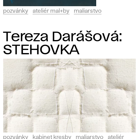
pozvánky
ateliér mal+by
maliarstvo
Tereza Darášová:
STEHOVKA
pozvánky
kabinet kresby
maliarstvo
ateliér