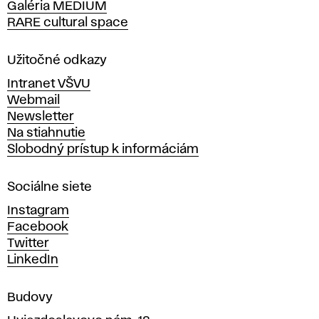
Galéria MEDIUM
k
RARE cultural space
o
l
a
Užitočné odkazy
v
Intranet VŠVU
ý
Webmail
t
Newsletter
v
Na stiahnutie
a
Slobodný prístup k informáciám
r
n
Sociálne siete
ý
c
Instagram
h
Facebook
u
Twitter
m
LinkedIn
e
n
Budovy
í