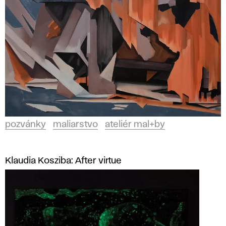
pozvánky
maliarstvo
ateliér mal+by
Klaudia Kosziba: After virtue