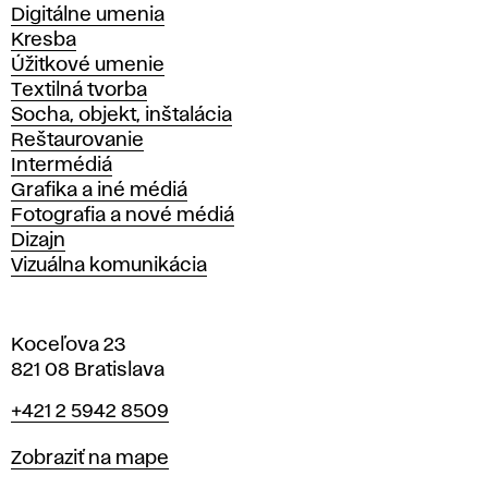
Katedry
Digitálne umenia
Kresba
Úžitkové umenie
Textilná tvorba
Socha, objekt, inštalácia
Reštaurovanie
Intermédiá
Grafika a iné médiá
Fotografia a nové médiá
Dizajn
Vizuálna komunikácia
Koceľova 23
821 08 Bratislava
Telefón
+421 2 5942 8509
Mapa
Zobraziť na mape