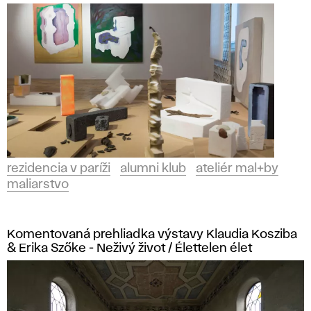
i
é
r
m
a
l
rezidencia v paríži
alumni klub
ateliér mal+by
maliarstvo
+
b
Komentovaná prehliadka výstavy Klaudia Kosziba
& Erika Szőke - Neživý život / Élettelen élet
y