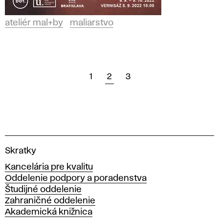
ateliér mal+by
maliarstvo
1
2
3
V
Skratky
y
Kancelária pre kvalitu
s
Oddelenie podpory a poradenstva
o
Študijné oddelenie
k
Zahraničné oddelenie
á
Akademická knižnica
š