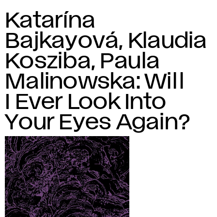
Katarína
Bajkayová, Klaudia
Kosziba, Paula
Malinowska: Will
I Ever Look Into
Your Eyes Again?